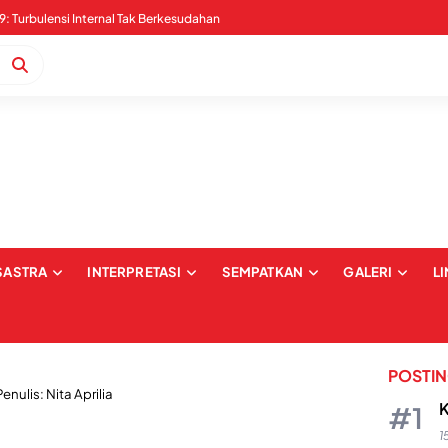
Pernyataan Sikap Serangan Digital dan Intimidasi terkait Pemberitaan Kabaena: Upaya Pembungkaman dan Pelecehan terhadap Institusi Media
SASTRA
INTERPRETASI
SEMPATKAN
GALERI
L
POSTI
Penulis: Nita Aprilia
K
1