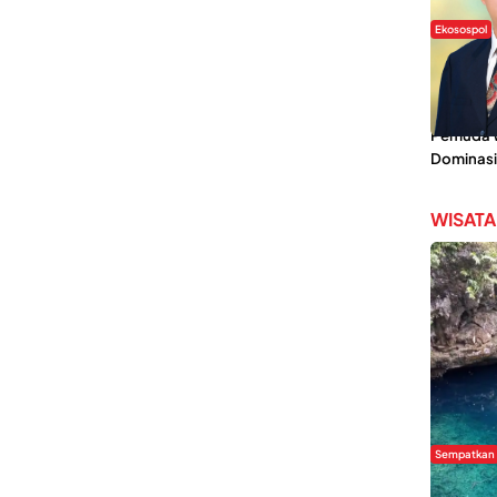
Ekosospol
Slogan 
Lokal Din
Pemanis,
Pemuda Wi
Dominasi
WISATA
Sempatkan
Danau Re