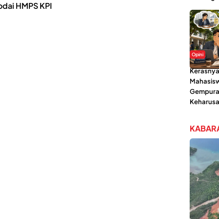
odai HMPS KPI
Opini
Kerasnya
Mahasisw
Gempura
Keharusa
KABARA