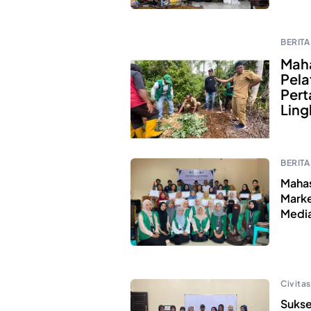
BERITA
Mah
Pela
Pert
Lin
BERITA
Mahas
Marke
Media
Civitas
Sukse