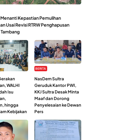
Menanti Kepastian Pemulihan
an Usai Revisi RTRW Penghapusan
 Tambang
BERITA
 Gerakan
NasDem Sultra
an, WALHI
Geruduk Kantor PWI,
dah Isu
KKJ Sultra Desak Minta
an,
Maaf dan Dorong
n, hingga
Penyelesaian ke Dewan
lam Kebijakan
Pers