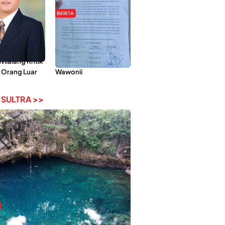
BERITA
Pemberdayaan
Hipmawani Bersama
ilai Hanya
DPRD Sultra Sepakati
 Tokoh
RDP Perihal IUP
lalang Kritik
Pertambangan di Pulau
 Orang Luar
Wawonii
 SULTRA >>
bi-Rebi, Pesona Alam Tersembunyi di