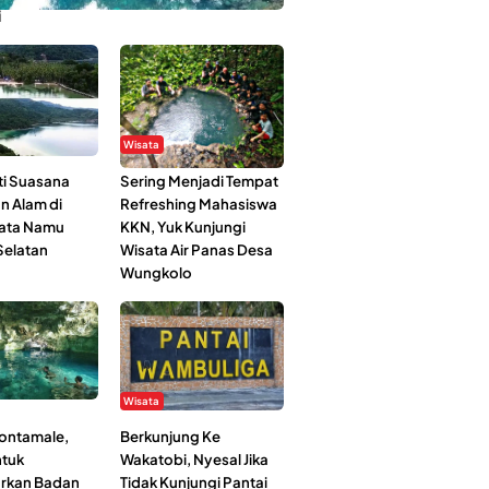
i
Wisata
i Suasana
Sering Menjadi Tempat
n Alam di
Refreshing Mahasiswa
ata Namu
KKN, Yuk Kunjungi
elatan
Wisata Air Panas Desa
Wungkolo
Wisata
Kontamale,
Berkunjung Ke
tuk
Wakatobi, Nyesal Jika
rkan Badan
Tidak Kunjungi Pantai