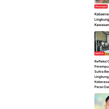
Ekosospol
Kabaena 
Lingkung
Kawasan
BERITA
Refleksi
Perempu
Sultra Be
Lingkung
Kekerasa
Peran Da