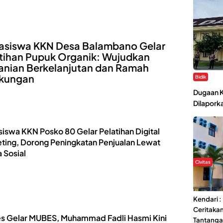
asiswa KKN Desa Balambano Gelar
tihan Pupuk Organik: Wujudkan
anian Berkelanjutan dan Ramah
gkungan
Bidik
Dugaan K
Dilaporka
iswa KKN Posko 80 Gelar Pelatihan Digital
ting, Dorong Peningkatan Penjualan Lewat
 Sosial
Civitas
Di Balik 
Ma’had A
Kendari 
Ceritaka
s Gelar MUBES, Muhammad Fadli Hasmi Kini
Tantang