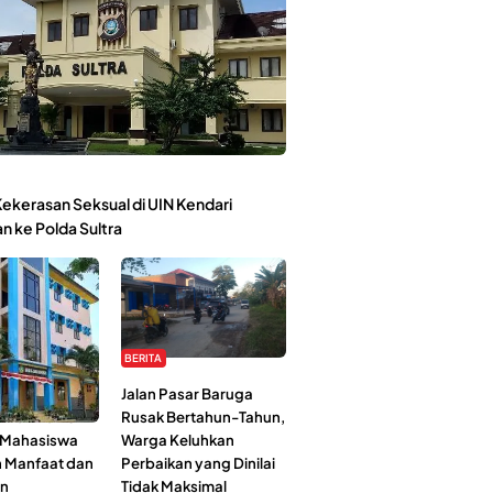
ekerasan Seksual di UIN Kendari
n ke Polda Sultra
BERITA
Kehidupan
Jalan Pasar Baruga
l-Jami’ah UIN
Rusak Bertahun-Tahun,
: Mahasiswa
Warga Keluhkan
n Manfaat dan
Perbaikan yang Dinilai
an
Tidak Maksimal