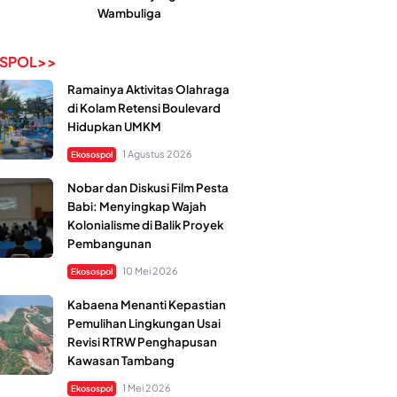
Wambuliga
SPOL>>
Ramainya Aktivitas Olahraga
di Kolam Retensi Boulevard
Hidupkan UMKM
1 Agustus 2026
Ekosospol
Nobar dan Diskusi Film Pesta
Babi: Menyingkap Wajah
Kolonialisme di Balik Proyek
Pembangunan
10 Mei 2026
Ekosospol
Kabaena Menanti Kepastian
Pemulihan Lingkungan Usai
Revisi RTRW Penghapusan
Kawasan Tambang
1 Mei 2026
Ekosospol