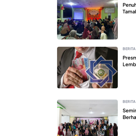
Penuh
Tamah
BERITA
Presm
Lemb
BERITA
Semin
Berha