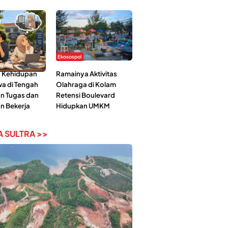
Ekosospol
 Kehidupan
Ramainya Aktivitas
a di Tengah
Olahraga di Kolam
n Tugas dan
Retensi Boulevard
n Bekerja
Hidupkan UMKM
 SULTRA >>