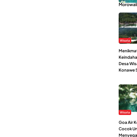
Morowal
Wisata
Menikmat
Keindaha
Desa Wis
Konawe S
Wisata
Goa Air 
Cocok Un
Menyega