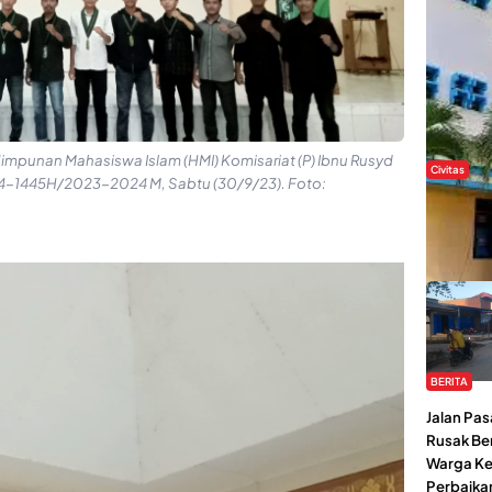
impunan Mahasiswa Islam (HMI) Komisariat (P) Ibnu Rusyd
Civitas
44-1445H/2023-2024 M, Sabtu (30/9/23). Foto:
Di Balik
Kendari 
Tantang
BERITA
Jalan Pas
Rusak Be
Warga Ke
Perbaikan