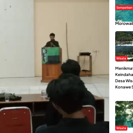
Sempatkan
Danau Re
Morowal
Wisata
Menikmat
Keindaha
Desa Wis
Konawe S
Wisata