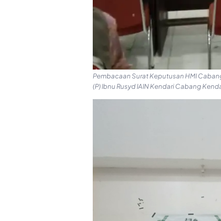
Pembacaan Surat Keputusan HMI Cabang 
(P) Ibnu Rusyd IAIN Kendari Cabang Kenda