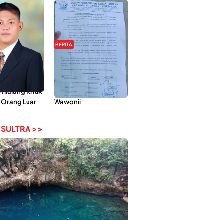
BERITA
Pemberdayaan
Hipmawani Bersama
ilai Hanya
DPRD Sultra Sepakati
 Tokoh
RDP Perihal IUP
lalang Kritik
Pertambangan di Pulau
 Orang Luar
Wawonii
 SULTRA >>