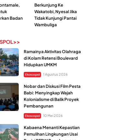
Kontamale,
Berkunjung Ke
tuk
Wakatobi, Nyesal Jika
rkan Badan
Tidak Kunjungi Pantai
Wambuliga
SPOL>>
Ramainya Aktivitas Olahraga
di Kolam Retensi Boulevard
Hidupkan UMKM
1 Agustus 2026
Ekosospol
Nobar dan Diskusi Film Pesta
Babi: Menyingkap Wajah
Kolonialisme di Balik Proyek
Pembangunan
10 Mei 2026
Ekosospol
Kabaena Menanti Kepastian
Pemulihan Lingkungan Usai