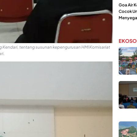
Goa Air 
Cocok Un
Menyega
EKOSO
Kendari, tentang susunan kepengurusan HMI Komisariat
ri.