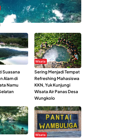
bi-Rebi, Pesona Alam Tersembunyi di
i
Wisata
i Suasana
Sering Menjadi Tempat
n Alam di
Refreshing Mahasiswa
ata Namu
KKN, Yuk Kunjungi
elatan
Wisata Air Panas Desa
Wungkolo
Wisata