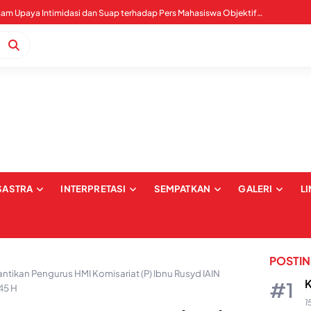
WALHI Sultra Mengecam Upaya Intimidasi dan Suap terhadap Pers Mahasiswa Objektif IAIN Kendari
SASTRA
INTERPRETASI
SEMPATKAN
GALERI
L
POSTI
ntikan Pengurus HMI Komisariat (P) Ibnu Rusyd IAIN
K
45 H
1