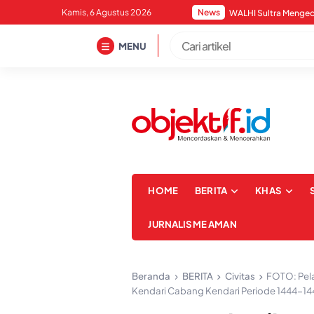
Skip
Kamis, 6 Agustus 2026
News
to
content
MENU
HOME
BERITA
KHAS
JURNALISME AMAN
Beranda
BERITA
Civitas
FOTO: Pela
Kendari Cabang Kendari Periode 1444-14