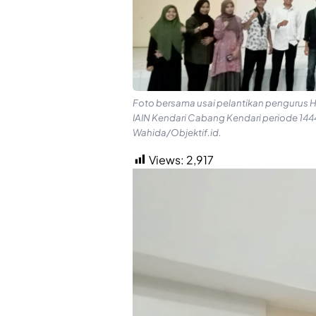
Foto bersama usai pelantikan pengurus H
IAIN Kendari Cabang Kendari periode 14
Wahida/Objektif.id.
Views:
2,917