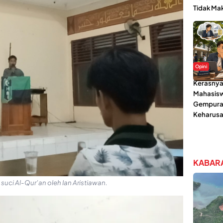
Tidak Ma
Opini
Kerasnya
Mahasisw
Gempura
Keharusa
KABARA
uci Al-Qur’an oleh Ian Aristiawan.