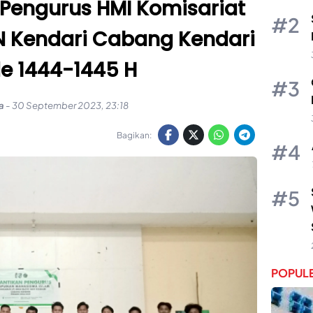
 Pengurus HMI Komisariat
IN Kendari Cabang Kendari
de 1444-1445 H
a
-
30 September 2023, 23:18
Bagikan:
POPULE