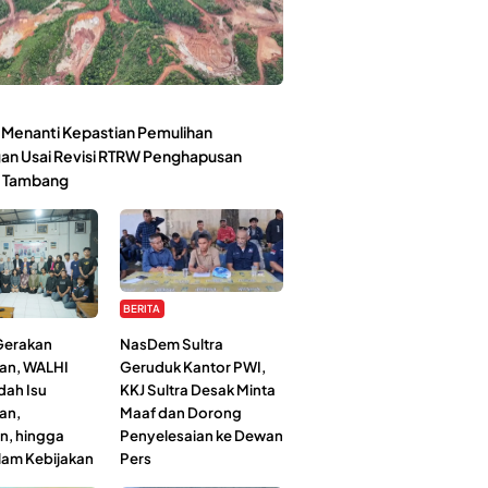
Menanti Kepastian Pemulihan
an Usai Revisi RTRW Penghapusan
 Tambang
BERITA
 Gerakan
NasDem Sultra
an, WALHI
Geruduk Kantor PWI,
dah Isu
KKJ Sultra Desak Minta
an,
Maaf dan Dorong
n, hingga
Penyelesaian ke Dewan
lam Kebijakan
Pers