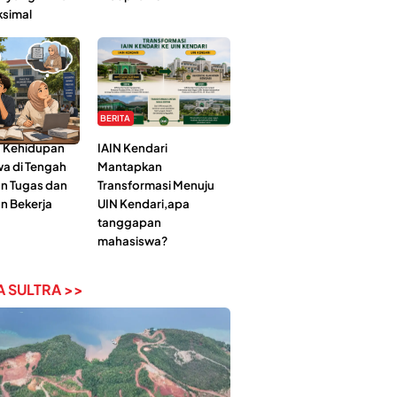
ksimal
BERITA
 Kehidupan
IAIN Kendari
a di Tengah
Mantapkan
n Tugas dan
Transformasi Menuju
n Bekerja
UIN Kendari,apa
tanggapan
mahasiswa?
 SULTRA >>