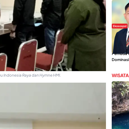
Ekosospol
Slogan 
Lokal Din
Pemanis,
Pemuda Wi
Dominasi
WISATA
u Indonesia Raya dan Hymne HMI.