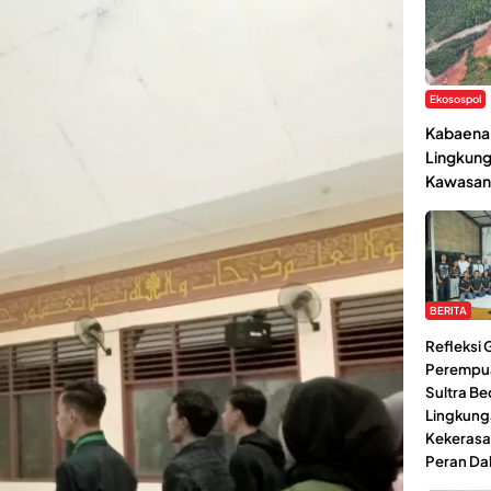
Ekosospol
Kabaena 
Lingkung
Kawasan
BERITA
Refleksi
Perempu
Sultra Be
Lingkung
Kekerasa
Peran Da