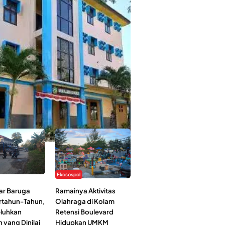
 Kehidupan Ma’had Al-Jami’ah UIN
: Mahasiswa Ceritakan Manfaat dan
an
Ekosospol
ar Baruga
Ramainya Aktivitas
rtahun-Tahun,
Olahraga di Kolam
luhkan
Retensi Boulevard
 yang Dinilai
Hidupkan UMKM