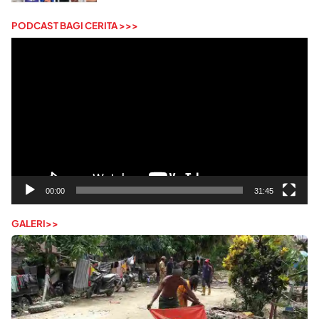
PODCAST BAGI CERITA >>>
Pemutar
Video
00:00
31:45
GALERI>>