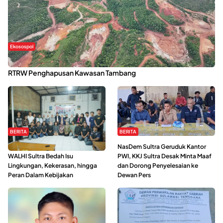
Ekosospol
Kabaena Menanti Kepastian Pemulihan Lingkungan Usai Revisi
RTRW Penghapusan Kawasan Tambang
BERITA
BERITA
Refleksi Gerakan Perempuan,
NasDem Sultra Geruduk Kantor
WALHI Sultra Bedah Isu
PWI, KKJ Sultra Desak Minta Maaf
Lingkungan, Kekerasan, hingga
dan Dorong Penyelesaian ke
Peran Dalam Kebijakan
Dewan Pers