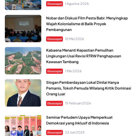
1 Agustus 2026
Ekosospol
Nobar dan Diskusi Film Pesta Babi: Menyingkap
Wajah Kolonialisme di Balik Proyek
Pembangunan
10 Mei 2026
Ekosospol
Kabaena Menanti Kepastian Pemulihan
Lingkungan Usai Revisi RTRW Penghapusan
Kawasan Tambang
1 Mei 2026
Ekosospol
Slogan Pemberdayaan Lokal Dinilai Hanya
Pemanis, Tokoh Pemuda Wilalang Kritik Dominasi
Orang Luar
15 Februari 2026
Ekosospol
Seminar Perludem Upaya Memperkuat
Demokrasi yang Inklusif di Indonesia
22 Juni 2025
Ekosospol