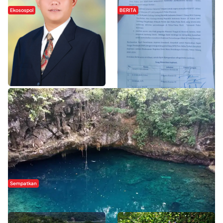
Ekosospol
BERITA
Slogan Pemberdayaan Lokal
Hipmawani Bersama DPRD Sultra
Dinilai Hanya Pemanis, Tokoh
Sepakati RDP Perihal IUP
Pemuda Wilalang Kritik Dominasi
Pertambangan di Pulau Wawonii
Orang Luar
WISATA SULTRA >>
Sempatkan
Danau Rebi-Rebi, Pesona Alam Tersembunyi di Morowali