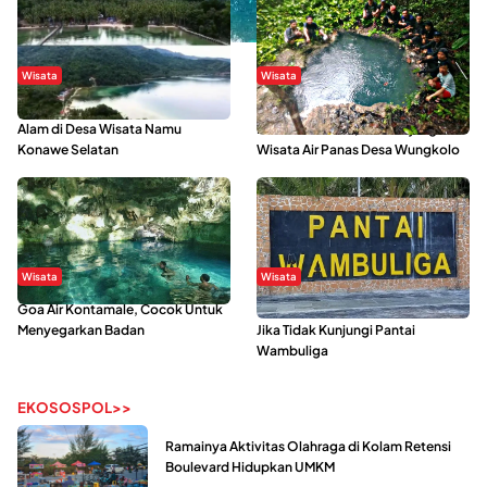
Wisata
Wisata
Menikmati Suasana Keindahan
Sering Menjadi Tempat Refreshing
Alam di Desa Wisata Namu
Mahasiswa KKN, Yuk Kunjungi
Konawe Selatan
Wisata Air Panas Desa Wungkolo
Wisata
Wisata
Goa Air Kontamale, Cocok Untuk
Berkunjung Ke Wakatobi, Nyesal
Menyegarkan Badan
Jika Tidak Kunjungi Pantai
Wambuliga
EKOSOSPOL>>
Ramainya Aktivitas Olahraga di Kolam Retensi
Boulevard Hidupkan UMKM