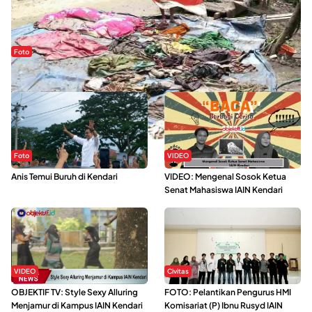
Foto
Sejak Banjir Bandang, Warga Butuhkan Air Bersih
Foto
VIDEO
Anis Temui Buruh di Kendari
VIDEO: Mengenal Sosok Ketua
Senat Mahasiswa IAIN Kendari
VIDEO
Civitas
OBJEKTIF TV: Style Sexy Alluring
FOTO: Pelantikan Pengurus HMI
Menjamur di Kampus IAIN Kendari
Komisariat (P) Ibnu Rusyd IAIN