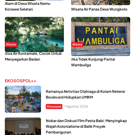
Alam di Desa Wisata Namu
Mahasiswa KKN, Yuk Kunjungi
Konawe Selatan
Wisata Air Panas Desa Wungkolo
Wisata
Wisata
Goa Air Kontamale, Cocok Untuk
Berkunjung Ke Wakatobi, Nyesal
Menyegarkan Badan
Jika Tidak Kunjungi Pantai
Wambuliga
EKOSOSPOL>>
Ramainya Aktivitas Olahraga di Kolam Retensi
Boulevard Hidupkan UMKM
1 Agustus 2026
Ekosospol
Nobar dan Diskusi Film Pesta Babi: Menyingkap
Wajah Kolonialisme di Balik Proyek
Pembangunan