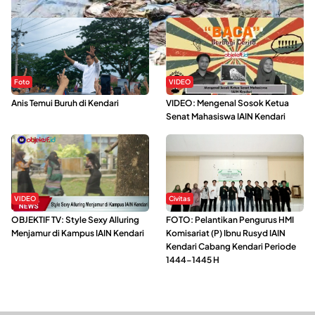
Foto
VIDEO
Anis Temui Buruh di Kendari
VIDEO: Mengenal Sosok Ketua
Senat Mahasiswa IAIN Kendari
VIDEO
Civitas
OBJEKTIF TV: Style Sexy Alluring
FOTO: Pelantikan Pengurus HMI
Menjamur di Kampus IAIN Kendari
Komisariat (P) Ibnu Rusyd IAIN
Kendari Cabang Kendari Periode
1444-1445 H