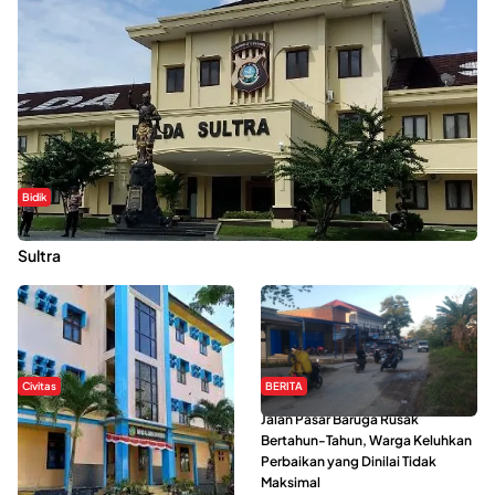
Bidik
Dugaan Kekerasan Seksual di UIN Kendari Dilaporkan ke Polda
Sultra
Civitas
BERITA
Di Balik Kehidupan Ma’had Al-
Jalan Pasar Baruga Rusak
Jami’ah UIN Kendari : Mahasiswa
Bertahun-Tahun, Warga Keluhkan
Ceritakan Manfaat dan Tantangan
Perbaikan yang Dinilai Tidak
Maksimal