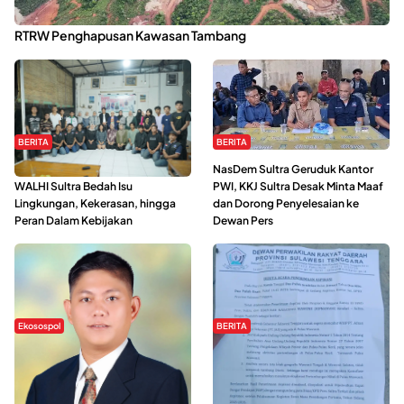
Kabaena Menanti Kepastian Pemulihan Lingkungan Usai Revisi
RTRW Penghapusan Kawasan Tambang
BERITA
BERITA
Refleksi Gerakan Perempuan,
NasDem Sultra Geruduk Kantor
WALHI Sultra Bedah Isu
PWI, KKJ Sultra Desak Minta Maaf
Lingkungan, Kekerasan, hingga
dan Dorong Penyelesaian ke
Peran Dalam Kebijakan
Dewan Pers
Ekosospol
BERITA
Slogan Pemberdayaan Lokal
Hipmawani Bersama DPRD Sultra
Dinilai Hanya Pemanis, Tokoh
Sepakati RDP Perihal IUP
Pemuda Wilalang Kritik Dominasi
Pertambangan di Pulau Wawonii