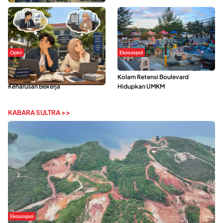
Opini
Ekosospol
Kerasnya Kehidupan Mahasiswa di
Ramainya Aktivitas Olahraga di
Tengah Gempuran Tugas dan
Kolam Retensi Boulevard
Keharusan Bekerja
Hidupkan UMKM
KABARA SULTRA >>
Ekosospol