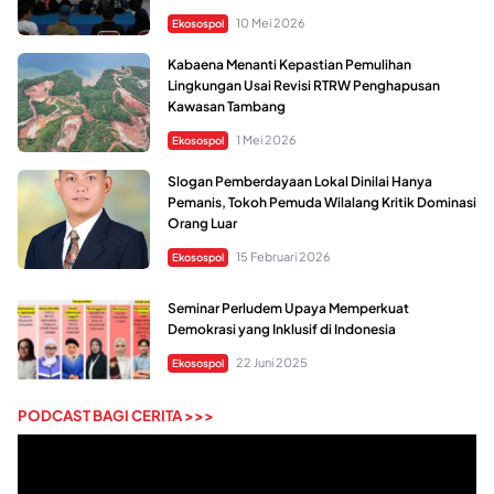
10 Mei 2026
Ekosospol
Kabaena Menanti Kepastian Pemulihan
Lingkungan Usai Revisi RTRW Penghapusan
Kawasan Tambang
1 Mei 2026
Ekosospol
Slogan Pemberdayaan Lokal Dinilai Hanya
Pemanis, Tokoh Pemuda Wilalang Kritik Dominasi
Orang Luar
15 Februari 2026
Ekosospol
Seminar Perludem Upaya Memperkuat
Demokrasi yang Inklusif di Indonesia
22 Juni 2025
Ekosospol
PODCAST BAGI CERITA >>>
Pemutar
Video