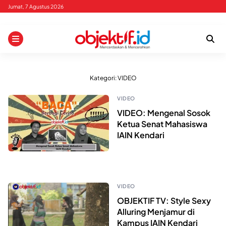
Skip
Jumat, 7 Agustus 2026
to
content
Kategori:
VIDEO
VIDEO
VIDEO: Mengenal Sosok
Ketua Senat Mahasiswa
IAIN Kendari
VIDEO
OBJEKTIF TV: Style Sexy
Alluring Menjamur di
Kampus IAIN Kendari