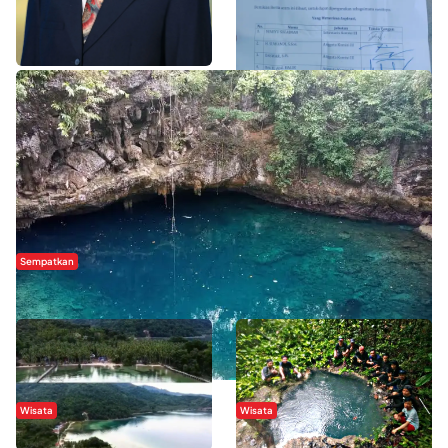
Orang Luar
WISATA SULTRA >>
Sempatkan
Danau Rebi-Rebi, Pesona Alam Tersembunyi di Morowali
Wisata
Wisata
Menikmati Suasana Keindahan
Sering Menjadi Tempat Refreshing