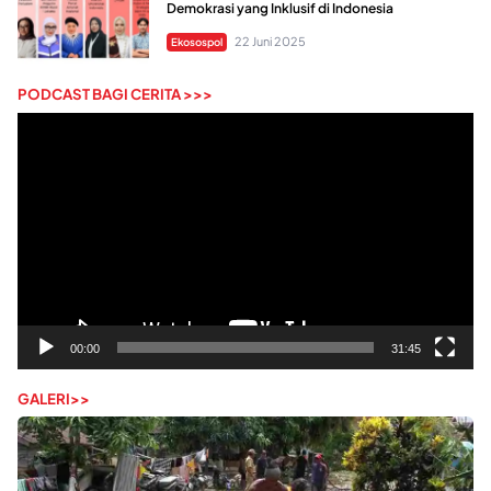
Demokrasi yang Inklusif di Indonesia
22 Juni 2025
Ekosospol
PODCAST BAGI CERITA >>>
Pemutar
Video
00:00
31:45
GALERI>>