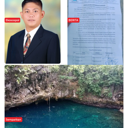
Ekosospol
BERITA
Slogan Pemberdayaan Lokal
Hipmawani Bersama DPRD Sultra
Dinilai Hanya Pemanis, Tokoh
Sepakati RDP Perihal IUP
Pemuda Wilalang Kritik Dominasi
Pertambangan di Pulau Wawonii
Orang Luar
WISATA SULTRA >>
Sempatkan