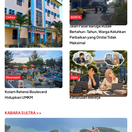
Civitas
BERITA
Di Balik Kehidupan Ma’had Al-
Jalan Pasar Baruga Rusak
Jami’ah UIN Kendari : Mahasiswa
Bertahun-Tahun, Warga Keluhkan
Ceritakan Manfaat dan Tantangan
Perbaikan yang Dinilai Tidak
Maksimal
Ekosospol
Opini
Ramainya Aktivitas Olahraga di
Kerasnya Kehidupan Mahasiswa di
Kolam Retensi Boulevard
Tengah Gempuran Tugas dan
Hidupkan UMKM
Keharusan Bekerja
KABARA SULTRA >>