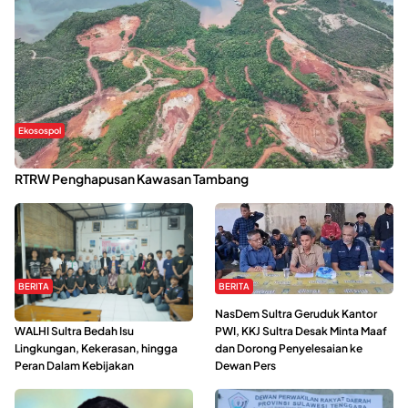
Ekosospol
Kabaena Menanti Kepastian Pemulihan Lingkungan Usai Revisi
RTRW Penghapusan Kawasan Tambang
BERITA
BERITA
Refleksi Gerakan Perempuan,
NasDem Sultra Geruduk Kantor
WALHI Sultra Bedah Isu
PWI, KKJ Sultra Desak Minta Maaf
Lingkungan, Kekerasan, hingga
dan Dorong Penyelesaian ke
Peran Dalam Kebijakan
Dewan Pers