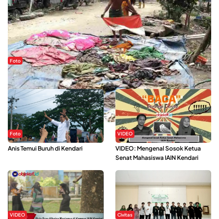
Foto
Sejak Banjir Bandang, Warga Butuhkan Air Bersih
Foto
VIDEO
Anis Temui Buruh di Kendari
VIDEO: Mengenal Sosok Ketua
Senat Mahasiswa IAIN Kendari
VIDEO
Civitas