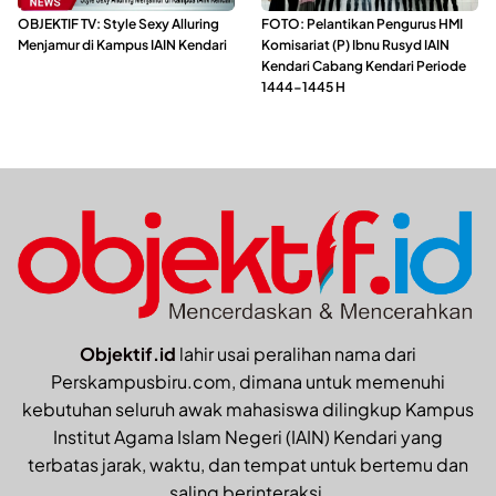
OBJEKTIF TV: Style Sexy Alluring
FOTO: Pelantikan Pengurus HMI
Menjamur di Kampus IAIN Kendari
Komisariat (P) Ibnu Rusyd IAIN
Kendari Cabang Kendari Periode
1444-1445 H
Objektif.id
lahir usai peralihan nama dari
Perskampusbiru.com, dimana untuk memenuhi
kebutuhan seluruh awak mahasiswa dilingkup Kampus
Institut Agama Islam Negeri (IAIN) Kendari yang
terbatas jarak, waktu, dan tempat untuk bertemu dan
saling berinteraksi.