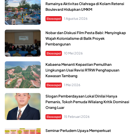
Ramainya Aktivitas Olahraga di Kolam Retensi
Boulevard Hidupkan UMKM
1 Agustus 2026
Ekosospol
Nobar dan Diskusi Film Pesta Babi: Menyingkap
Wajah Kolonialisme di Balik Proyek
Pembangunan
10 Mei 2026
Ekosospol
Kabaena Menanti Kepastian Pemulihan
Lingkungan Usai Revisi RTRW Penghapusan
Kawasan Tambang
1 Mei 2026
Ekosospol
Slogan Pemberdayaan Lokal Dinilai Hanya
Pemanis, Tokoh Pemuda Wilalang Kritik Dominasi
Orang Luar
15 Februari 2026
Ekosospol
Seminar Perludem Upaya Memperkuat