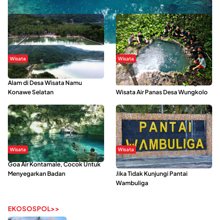
Danau Rebi-Rebi, Pesona Alam Tersembunyi di Morowali
Wisata
Wisata
Menikmati Suasana Keindahan
Sering Menjadi Tempat Refreshing
Alam di Desa Wisata Namu
Mahasiswa KKN, Yuk Kunjungi
Konawe Selatan
Wisata Air Panas Desa Wungkolo
Wisata
Wisata
Goa Air Kontamale, Cocok Untuk
Berkunjung Ke Wakatobi, Nyesal
Menyegarkan Badan
Jika Tidak Kunjungi Pantai
Wambuliga
EKOSOSPOL>>