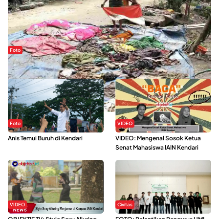
Foto
Sejak Banjir Bandang, Warga Butuhkan Air Bersih
Foto
VIDEO
Anis Temui Buruh di Kendari
VIDEO: Mengenal Sosok Ketua
Senat Mahasiswa IAIN Kendari
VIDEO
Civitas