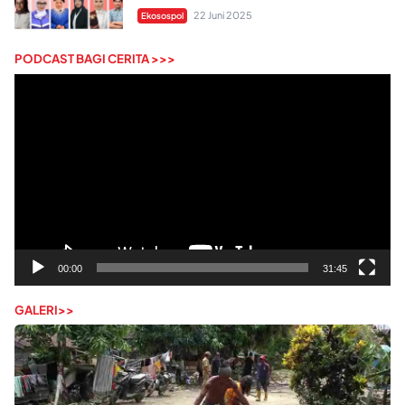
22 Juni 2025
Ekosospol
PODCAST BAGI CERITA >>>
Pemutar
Video
00:00
31:45
GALERI>>