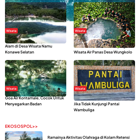
Wisata
Wisata
Menikmati Suasana Keindahan
Sering Menjadi Tempat Refreshing
Alam di Desa Wisata Namu
Mahasiswa KKN, Yuk Kunjungi
Konawe Selatan
Wisata Air Panas Desa Wungkolo
Wisata
Wisata
Goa Air Kontamale, Cocok Untuk
Berkunjung Ke Wakatobi, Nyesal
Menyegarkan Badan
Jika Tidak Kunjungi Pantai
Wambuliga
EKOSOSPOL>>
Ramainya Aktivitas Olahraga di Kolam Retensi