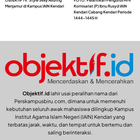
OBJEKTIF TV: Style Sexy Alluring
FOTO: Pelantikan Pengurus HMI
Menjamur di Kampus IAIN Kendari
Komisariat (P) Ibnu Rusyd IAIN
Kendari Cabang Kendari Periode
1444-1445 H
Objektif.id
lahir usai peralihan nama dari
Perskampusbiru.com, dimana untuk memenuhi
kebutuhan seluruh awak mahasiswa dilingkup Kampus
Institut Agama Islam Negeri (IAIN) Kendari yang
terbatas jarak, waktu, dan tempat untuk bertemu dan
saling berinteraksi.