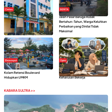
Civitas
BERITA
Di Balik Kehidupan Ma’had Al-
Jalan Pasar Baruga Rusak
Jami’ah UIN Kendari : Mahasiswa
Bertahun-Tahun, Warga Keluhkan
Ceritakan Manfaat dan Tantangan
Perbaikan yang Dinilai Tidak
Maksimal
Ekosospol
Opini
Ramainya Aktivitas Olahraga di
Kerasnya Kehidupan Mahasiswa di
Kolam Retensi Boulevard
Tengah Gempuran Tugas dan
Hidupkan UMKM
Keharusan Bekerja
KABARA SULTRA >>