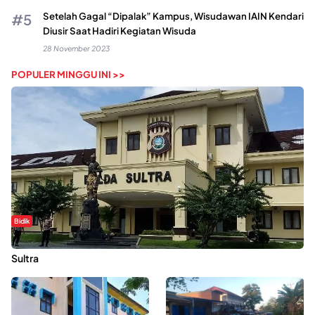
Setelah Gagal “Dipalak” Kampus, Wisudawan IAIN Kendari
Diusir Saat Hadiri Kegiatan Wisuda
28 November 2023
POPULER MINGGU INI >>
Bidik
Dugaan Kekerasan Seksual di UIN Kendari Dilaporkan ke Polda
Sultra