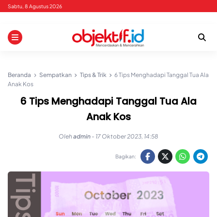
Skip
Sabtu, 8 Agustus 2026
to
content
Beranda
Sempatkan
Tips & Trik
6 Tips Menghadapi Tanggal Tua Ala
Anak Kos
6 Tips Menghadapi Tanggal Tua Ala
Anak Kos
Oleh
admin
-
17 Oktober 2023, 14:58
Bagikan: