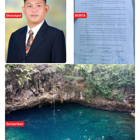
Ekosospol
BERITA
Slogan Pemberdayaan Lokal
Hipmawani Bersama DPRD Sultra
Dinilai Hanya Pemanis, Tokoh
Sepakati RDP Perihal IUP
Pemuda Wilalang Kritik Dominasi
Pertambangan di Pulau Wawonii
Orang Luar
WISATA SULTRA >>
Sempatkan
Danau Rebi-Rebi, Pesona Alam Tersembunyi di Morowali