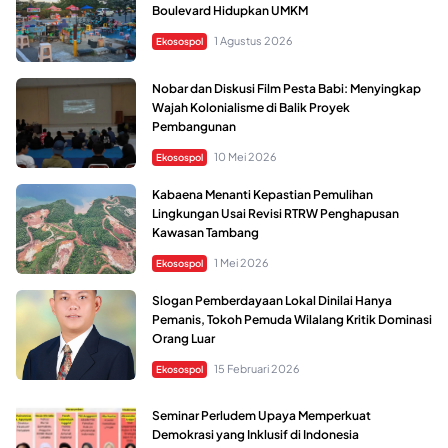
Boulevard Hidupkan UMKM
1 Agustus 2026
Ekosospol
Nobar dan Diskusi Film Pesta Babi: Menyingkap
Wajah Kolonialisme di Balik Proyek
Pembangunan
10 Mei 2026
Ekosospol
Kabaena Menanti Kepastian Pemulihan
Lingkungan Usai Revisi RTRW Penghapusan
Kawasan Tambang
1 Mei 2026
Ekosospol
Slogan Pemberdayaan Lokal Dinilai Hanya
Pemanis, Tokoh Pemuda Wilalang Kritik Dominasi
Orang Luar
15 Februari 2026
Ekosospol
Seminar Perludem Upaya Memperkuat
Demokrasi yang Inklusif di Indonesia