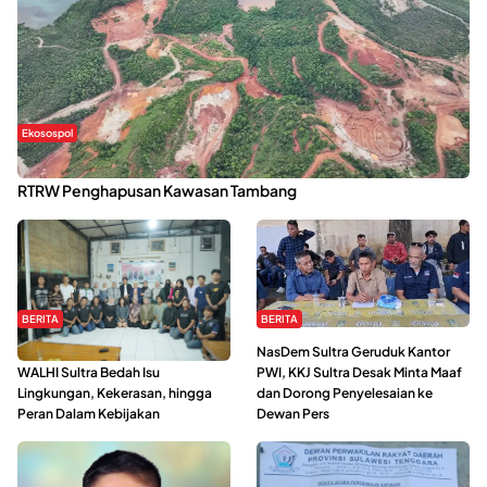
Ekosospol
Kabaena Menanti Kepastian Pemulihan Lingkungan Usai Revisi
RTRW Penghapusan Kawasan Tambang
BERITA
BERITA
Refleksi Gerakan Perempuan,
NasDem Sultra Geruduk Kantor
WALHI Sultra Bedah Isu
PWI, KKJ Sultra Desak Minta Maaf
Lingkungan, Kekerasan, hingga
dan Dorong Penyelesaian ke
Peran Dalam Kebijakan
Dewan Pers