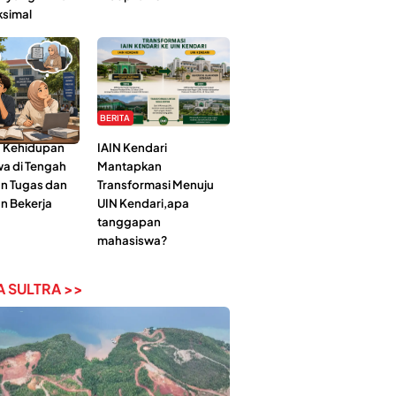
ksimal
BERITA
 Kehidupan
IAIN Kendari
a di Tengah
Mantapkan
n Tugas dan
Transformasi Menuju
n Bekerja
UIN Kendari,apa
tanggapan
mahasiswa?
 SULTRA >>