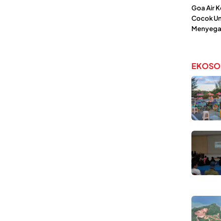
Goa Air 
Cocok Un
Menyega
EKOSO