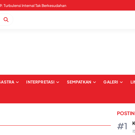
Pernyataan Sikap Serangan Digital dan Intimidasi terkait Pemberitaan Kabaena: Upaya Pembungkaman dan Pelecehan terhadap Institusi Media
SASTRA
INTERPRETASI
SEMPATKAN
GALERI
L
POSTI
K
1