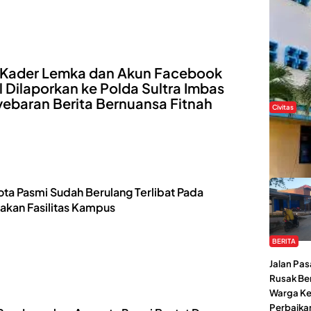
 Kader Lemka dan Akun Facebook
l Dilaporkan ke Polda Sultra Imbas
ebaran Berita Bernuansa Fitnah
Civitas
Di Balik
Kendari 
Tantang
ta Pasmi Sudah Berulang Terlibat Pada
akan Fasilitas Kampus
BERITA
Jalan Pas
Rusak Be
Warga Ke
Perbaikan