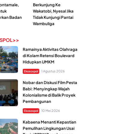
Kontamale,
Berkunjung Ke
tuk
Wakatobi, Nyesal Jika
rkan Badan
Tidak Kunjungi Pantai
Wambuliga
SPOL>>
Ramainya Aktivitas Olahraga
di Kolam Retensi Boulevard
Hidupkan UMKM
1 Agustus 2026
Ekosospol
Nobar dan Diskusi Film Pesta
Babi: Menyingkap Wajah
Kolonialisme di Balik Proyek
Pembangunan
10 Mei 2026
Ekosospol
Kabaena Menanti Kepastian
Pemulihan Lingkungan Usai