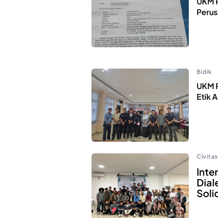
UKM P
Perus
Bidik
UKM P
Etik 
Civitas
Inte
Dial
Soli