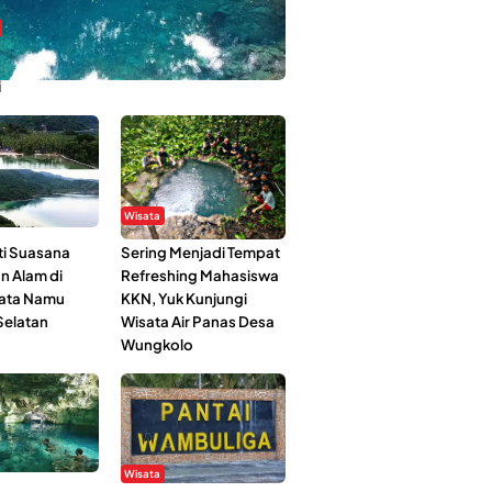
bi-Rebi, Pesona Alam Tersembunyi di
i
Wisata
i Suasana
Sering Menjadi Tempat
n Alam di
Refreshing Mahasiswa
ata Namu
KKN, Yuk Kunjungi
elatan
Wisata Air Panas Desa
Wungkolo
Wisata