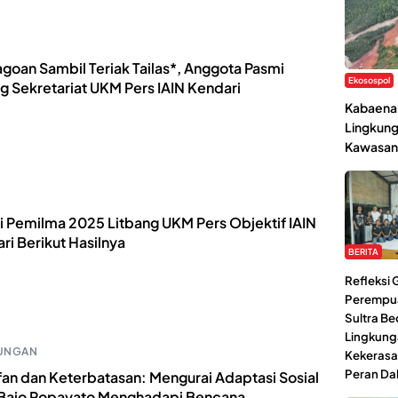
agoan Sambil Teriak Tailas*, Anggota Pasmi
Ekosospol
g Sekretariat UKM Pers IAIN Kendari
Kabaena 
Lingkung
Kawasan
i Pemilma 2025 Litbang UKM Pers Objektif IAIN
ri Berikut Hasilnya
BERITA
Refleksi
Perempu
Sultra Be
Lingkung
UNGAN
Kekerasa
Peran Da
fan dan Keterbatasan: Mengurai Adaptasi Sosial
Bajo Popayato Menghadapi Bencana