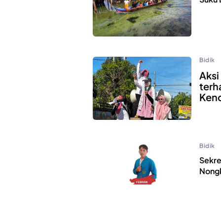
Bidik
Aksi
terh
Kend
Bidik
Sekre
Nongk