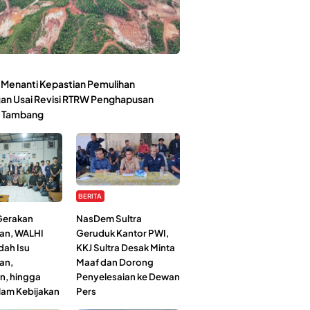
Menanti Kepastian Pemulihan
an Usai Revisi RTRW Penghapusan
 Tambang
BERITA
 Gerakan
NasDem Sultra
an, WALHI
Geruduk Kantor PWI,
dah Isu
KKJ Sultra Desak Minta
an,
Maaf dan Dorong
n, hingga
Penyelesaian ke Dewan
lam Kebijakan
Pers