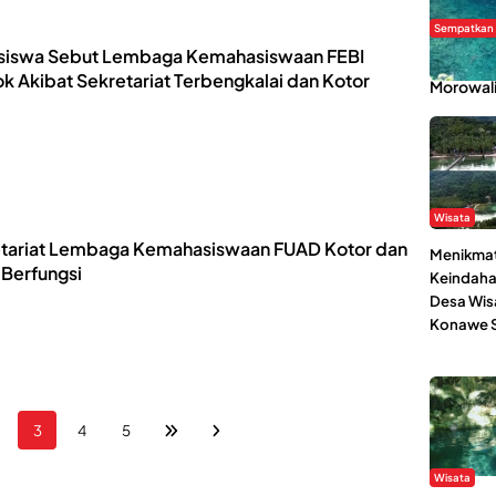
Sempatkan
siswa Sebut Lembaga Kemahasiswaan FEBI
Danau Re
k Akibat Sekretariat Terbengkalai dan Kotor
Morowal
Wisata
tariat Lembaga Kemahasiswaan FUAD Kotor dan
Menikmat
 Berfungsi
Keindaha
Desa Wis
Konawe S
3
4
5
Wisata