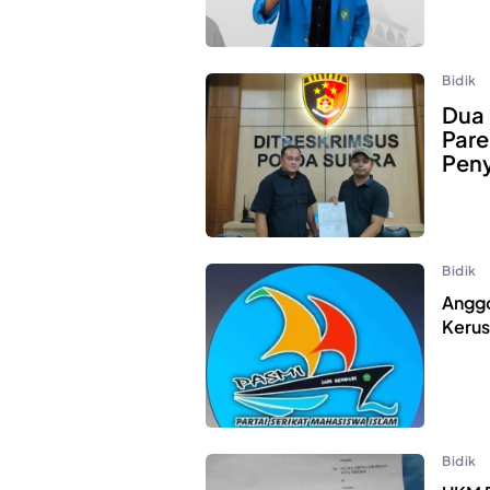
Bidik
Dua
Pare
Peny
Bidik
Anggo
Kerus
Bidik