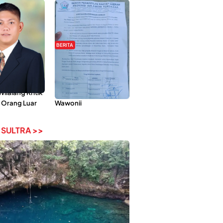
BERITA
Pemberdayaan
Hipmawani Bersama
ilai Hanya
DPRD Sultra Sepakati
 Tokoh
RDP Perihal IUP
lalang Kritik
Pertambangan di Pulau
 Orang Luar
Wawonii
 SULTRA >>