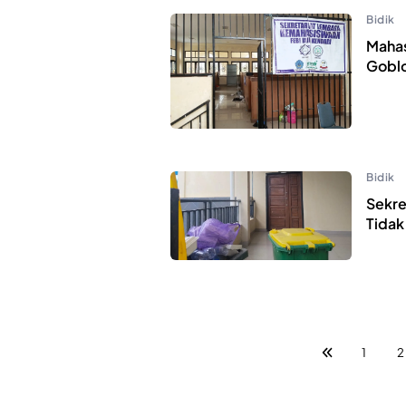
Bidik
Maha
Goblo
Bidik
Sekre
Tidak
1
2