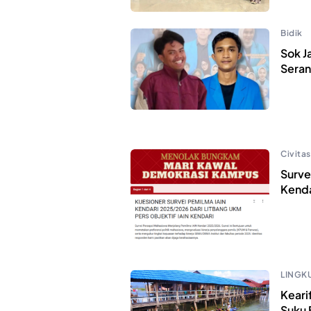
Bidik
Sok J
Seran
Civitas
Surve
Kenda
LINGK
Keari
Suku 