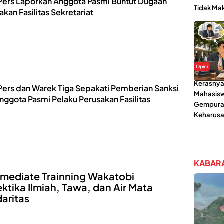
ers Laporkan Anggota Pasmi Buntut Dugaan
Tidak Ma
akan Fasilitas Sekretariat
Opini
Kerasnya
ers dan Warek Tiga Sepakati Pemberian Sanksi
Mahasisw
Anggota Pasmi Pelaku Perusakan Fasilitas
Gempura
Keharusa
KABARA
rmediate Trainning Wakatobi
ektika Ilmiah, Tawa, dan Air Mata
daritas