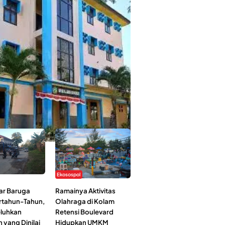
 Kehidupan Ma’had Al-Jami’ah UIN
: Mahasiswa Ceritakan Manfaat dan
an
Ekosospol
ar Baruga
Ramainya Aktivitas
rtahun-Tahun,
Olahraga di Kolam
luhkan
Retensi Boulevard
 yang Dinilai
Hidupkan UMKM