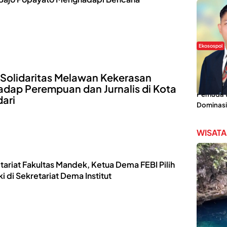
Ekosospol
Slogan 
Lokal Din
 Solidaritas Melawan Kekerasan
Pemanis,
adap Perempuan dan Jurnalis di Kota
Pemuda Wi
ari
Dominasi
WISATA
tariat Fakultas Mandek, Ketua Dema FEBI Pilih
i di Sekretariat Dema Institut