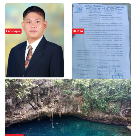
Ekosospol
BERITA
Slogan Pemberdayaan Lokal
Hipmawani Bersama DPRD Sultra
Dinilai Hanya Pemanis, Tokoh
Sepakati RDP Perihal IUP
Pemuda Wilalang Kritik Dominasi
Pertambangan di Pulau Wawonii
Orang Luar
WISATA SULTRA >>