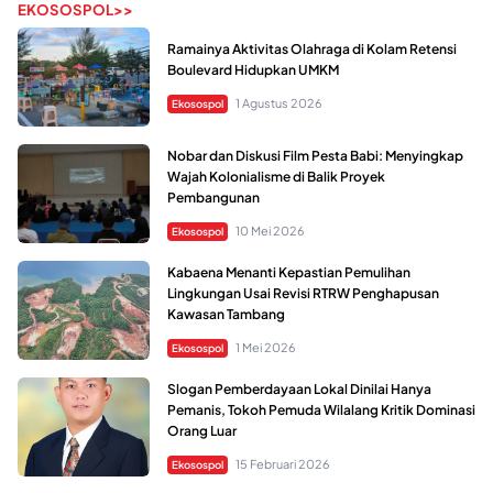
EKOSOSPOL>>
Ramainya Aktivitas Olahraga di Kolam Retensi
Boulevard Hidupkan UMKM
1 Agustus 2026
Ekosospol
Nobar dan Diskusi Film Pesta Babi: Menyingkap
Wajah Kolonialisme di Balik Proyek
Pembangunan
10 Mei 2026
Ekosospol
Kabaena Menanti Kepastian Pemulihan
Lingkungan Usai Revisi RTRW Penghapusan
Kawasan Tambang
1 Mei 2026
Ekosospol
Slogan Pemberdayaan Lokal Dinilai Hanya
Pemanis, Tokoh Pemuda Wilalang Kritik Dominasi
Orang Luar
15 Februari 2026
Ekosospol