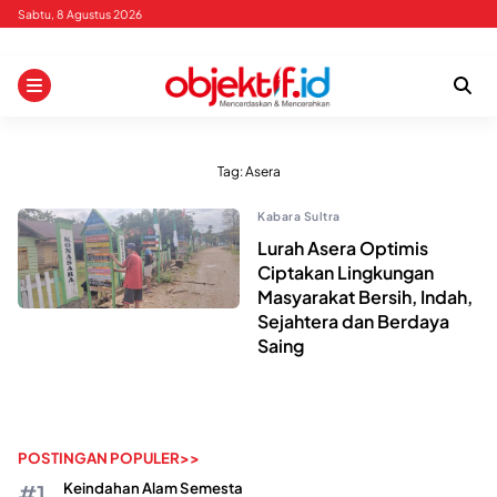
Skip
Sabtu, 8 Agustus 2026
to
content
Tag:
Asera
Kabara Sultra
Lurah Asera Optimis
Ciptakan Lingkungan
Masyarakat Bersih, Indah,
Sejahtera dan Berdaya
Saing
POSTINGAN POPULER>>
Keindahan Alam Semesta