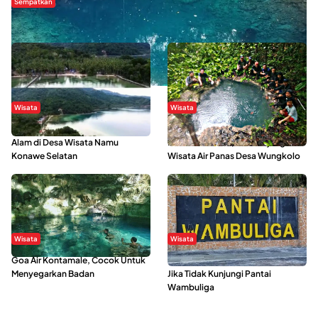
Sempatkan
Danau Rebi-Rebi, Pesona Alam Tersembunyi di Morowali
Wisata
Wisata
Menikmati Suasana Keindahan
Sering Menjadi Tempat Refreshing
Alam di Desa Wisata Namu
Mahasiswa KKN, Yuk Kunjungi
Konawe Selatan
Wisata Air Panas Desa Wungkolo
Wisata
Wisata
Goa Air Kontamale, Cocok Untuk
Berkunjung Ke Wakatobi, Nyesal
Menyegarkan Badan
Jika Tidak Kunjungi Pantai
Wambuliga