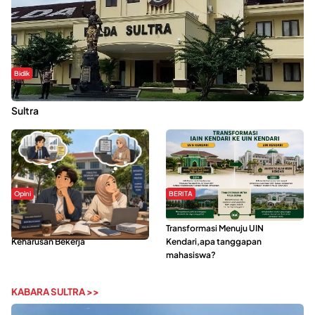
Bidik
Dugaan Kekerasan Seksual di UIN Kendari Dilaporkan ke Polda
Sultra
Opini
BERITA
Kerasnya Kehidupan Mahasiswa di
IAIN Kendari Mantapkan
Tengah Gempuran Tugas dan
Transformasi Menuju UIN
Keharusan Bekerja
Kendari,apa tanggapan
mahasiswa?
KABARA SULTRA >>