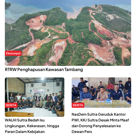
Ekosospol
Kabaena Menanti Kepastian Pemulihan Lingkungan Usai Revisi
RTRW Penghapusan Kawasan Tambang
BERITA
BERITA
Refleksi Gerakan Perempuan,
NasDem Sultra Geruduk Kantor
WALHI Sultra Bedah Isu
PWI, KKJ Sultra Desak Minta Maaf
Lingkungan, Kekerasan, hingga
dan Dorong Penyelesaian ke
Peran Dalam Kebijakan
Dewan Pers