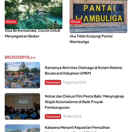
Wisata
Wisata
Goa Air Kontamale, Cocok Untuk
Berkunjung Ke Wakatobi, Nyesal
Menyegarkan Badan
Jika Tidak Kunjungi Pantai
Wambuliga
EKOSOSPOL>>
Ramainya Aktivitas Olahraga di Kolam Retensi
Boulevard Hidupkan UMKM
1 Agustus 2026
Ekosospol
Nobar dan Diskusi Film Pesta Babi: Menyingkap
Wajah Kolonialisme di Balik Proyek
Pembangunan
10 Mei 2026
Ekosospol
Kabaena Menanti Kepastian Pemulihan