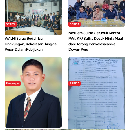
BERITA
BERITA
Refleksi Gerakan Perempuan,
NasDem Sultra Geruduk Kantor
WALHI Sultra Bedah Isu
PWI, KKJ Sultra Desak Minta Maaf
Lingkungan, Kekerasan, hingga
dan Dorong Penyelesaian ke
Peran Dalam Kebijakan
Dewan Pers
Ekosospol
BERITA
Slogan Pemberdayaan Lokal
Hipmawani Bersama DPRD Sultra
Dinilai Hanya Pemanis, Tokoh
Sepakati RDP Perihal IUP
Pemuda Wilalang Kritik Dominasi
Pertambangan di Pulau Wawonii
Orang Luar
WISATA SULTRA >>