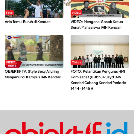
Foto
VIDEO
Anis Temui Buruh di Kendari
VIDEO: Mengenal Sosok Ketua
Senat Mahasiswa IAIN Kendari
VIDEO
Civitas
OBJEKTIF TV: Style Sexy Alluring
FOTO: Pelantikan Pengurus HMI
Menjamur di Kampus IAIN Kendari
Komisariat (P) Ibnu Rusyd IAIN
Kendari Cabang Kendari Periode
1444-1445 H