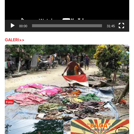
00:00
31:45
GALERI>>
Foto
Sejak Banjir Bandang, Warga Butuhkan Air Bersih