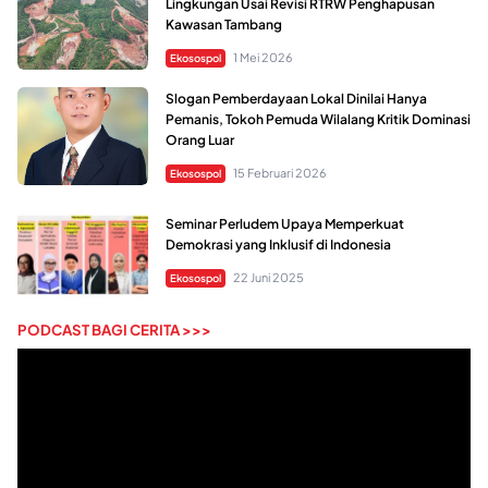
Lingkungan Usai Revisi RTRW Penghapusan
Kawasan Tambang
1 Mei 2026
Ekosospol
Slogan Pemberdayaan Lokal Dinilai Hanya
Pemanis, Tokoh Pemuda Wilalang Kritik Dominasi
Orang Luar
15 Februari 2026
Ekosospol
Seminar Perludem Upaya Memperkuat
Demokrasi yang Inklusif di Indonesia
22 Juni 2025
Ekosospol
PODCAST BAGI CERITA >>>
Pemutar
Video