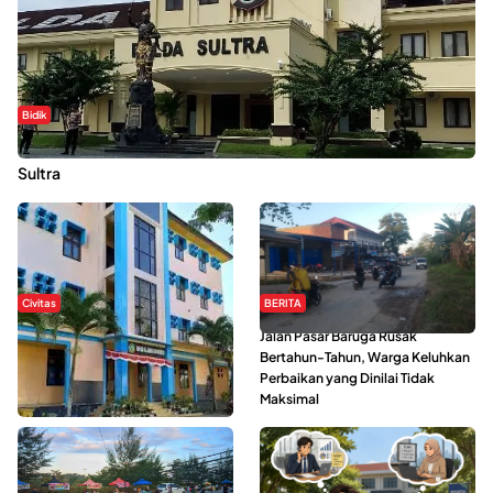
Bidik
Dugaan Kekerasan Seksual di UIN Kendari Dilaporkan ke Polda
Sultra
Civitas
BERITA
Di Balik Kehidupan Ma’had Al-
Jalan Pasar Baruga Rusak
Jami’ah UIN Kendari : Mahasiswa
Bertahun-Tahun, Warga Keluhkan
Ceritakan Manfaat dan Tantangan
Perbaikan yang Dinilai Tidak
Maksimal