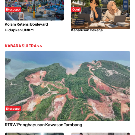
Ekosospol
Opini
Ramainya Aktivitas Olahraga di
Kerasnya Kehidupan Mahasiswa di
Kolam Retensi Boulevard
Tengah Gempuran Tugas dan
Hidupkan UMKM
Keharusan Bekerja
KABARA SULTRA >>
Ekosospol
Kabaena Menanti Kepastian Pemulihan Lingkungan Usai Revisi
RTRW Penghapusan Kawasan Tambang