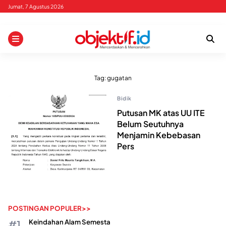
Skip
Jumat, 7 Agustus 2026
to
content
Tag:
gugatan
Bidik
Putusan MK atas UU ITE
Belum Seutuhnya
Menjamin Kebebasan
Pers
POSTINGAN POPULER>>
Keindahan Alam Semesta