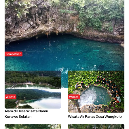
Sempatkan
Danau Rebi-Rebi, Pesona Alam Tersembunyi di Morowali
Wisata
Wisata
Menikmati Suasana Keindahan
Sering Menjadi Tempat Refreshing
Alam di Desa Wisata Namu
Mahasiswa KKN, Yuk Kunjungi
Konawe Selatan
Wisata Air Panas Desa Wungkolo