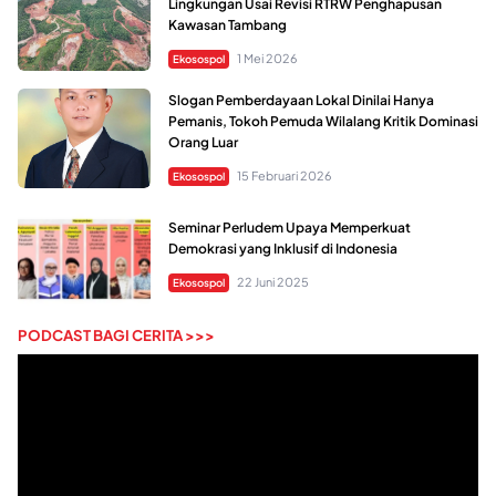
Lingkungan Usai Revisi RTRW Penghapusan
Kawasan Tambang
1 Mei 2026
Ekosospol
Slogan Pemberdayaan Lokal Dinilai Hanya
Pemanis, Tokoh Pemuda Wilalang Kritik Dominasi
Orang Luar
15 Februari 2026
Ekosospol
Seminar Perludem Upaya Memperkuat
Demokrasi yang Inklusif di Indonesia
22 Juni 2025
Ekosospol
PODCAST BAGI CERITA >>>
Pemutar
Video