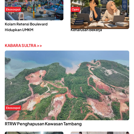
Ekosospol
Opini
Ramainya Aktivitas Olahraga di
Kerasnya Kehidupan Mahasiswa di
Kolam Retensi Boulevard
Tengah Gempuran Tugas dan
Hidupkan UMKM
Keharusan Bekerja
KABARA SULTRA >>
Ekosospol
Kabaena Menanti Kepastian Pemulihan Lingkungan Usai Revisi
RTRW Penghapusan Kawasan Tambang