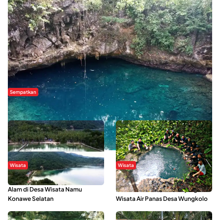
Sempatkan
Danau Rebi-Rebi, Pesona Alam Tersembunyi di Morowali
Wisata
Wisata
Menikmati Suasana Keindahan
Sering Menjadi Tempat Refreshing
Alam di Desa Wisata Namu
Mahasiswa KKN, Yuk Kunjungi
Konawe Selatan
Wisata Air Panas Desa Wungkolo