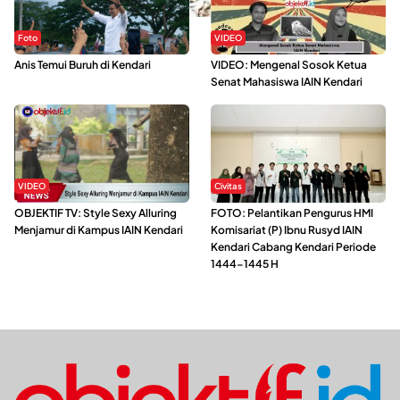
Foto
VIDEO
Anis Temui Buruh di Kendari
VIDEO: Mengenal Sosok Ketua
Senat Mahasiswa IAIN Kendari
VIDEO
Civitas
OBJEKTIF TV: Style Sexy Alluring
FOTO: Pelantikan Pengurus HMI
Menjamur di Kampus IAIN Kendari
Komisariat (P) Ibnu Rusyd IAIN
Kendari Cabang Kendari Periode
1444-1445 H