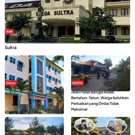
Bidik
Dugaan Kekerasan Seksual di UIN Kendari Dilaporkan ke Polda
Sultra
Civitas
BERITA
Di Balik Kehidupan Ma’had Al-
Jalan Pasar Baruga Rusak
Jami’ah UIN Kendari : Mahasiswa
Bertahun-Tahun, Warga Keluhkan
Ceritakan Manfaat dan Tantangan
Perbaikan yang Dinilai Tidak
Maksimal