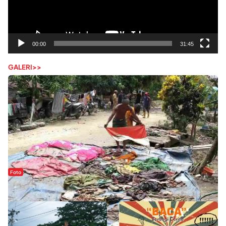
00:00
31:45
GALERI>>
Foto
Sejak Banjir Bandang, Warga Butuhkan Air Bersih