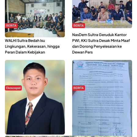
BERITA
BERITA
Refleksi Gerakan Perempuan,
NasDem Sultra Geruduk Kantor
WALHI Sultra Bedah Isu
PWI, KKJ Sultra Desak Minta Maaf
Lingkungan, Kekerasan, hingga
dan Dorong Penyelesaian ke
Peran Dalam Kebijakan
Dewan Pers
Ekosospol
BERITA
Slogan Pemberdayaan Lokal
Hipmawani Bersama DPRD Sultra
Dinilai Hanya Pemanis, Tokoh
Sepakati RDP Perihal IUP
Pemuda Wilalang Kritik Dominasi
Pertambangan di Pulau Wawonii
Orang Luar
WISATA SULTRA >>