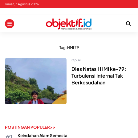
Skip
Jumat, 7 Agustus 2026
to
content
Tag:
HMI 79
Opini
Dies Natasil HMI ke-79:
Turbulensi Internal Tak
Berkesudahan
POSTINGAN POPULER>>
Keindahan Alam Semesta