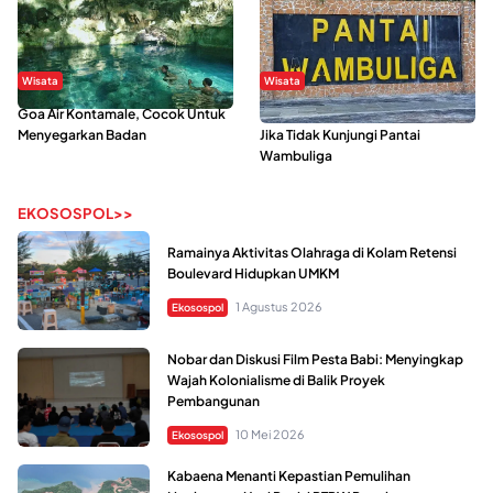
Wisata
Wisata
Goa Air Kontamale, Cocok Untuk
Berkunjung Ke Wakatobi, Nyesal
Menyegarkan Badan
Jika Tidak Kunjungi Pantai
Wambuliga
EKOSOSPOL>>
Ramainya Aktivitas Olahraga di Kolam Retensi
Boulevard Hidupkan UMKM
1 Agustus 2026
Ekosospol
Nobar dan Diskusi Film Pesta Babi: Menyingkap
Wajah Kolonialisme di Balik Proyek
Pembangunan
10 Mei 2026
Ekosospol
Kabaena Menanti Kepastian Pemulihan