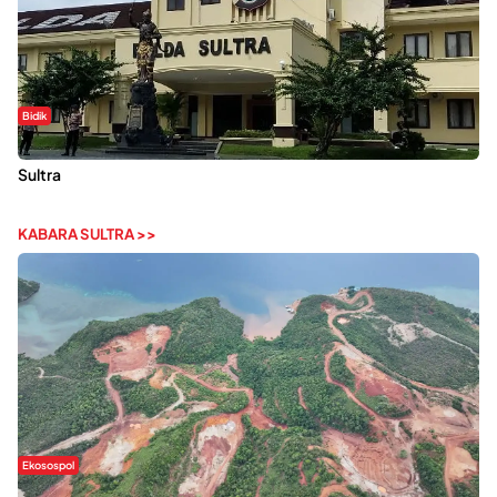
Bidik
Dugaan Kekerasan Seksual di UIN Kendari Dilaporkan ke Polda
Sultra
KABARA SULTRA >>
Ekosospol