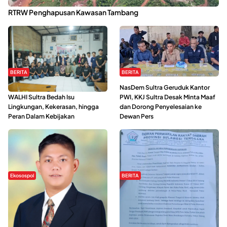
Kabaena Menanti Kepastian Pemulihan Lingkungan Usai Revisi
RTRW Penghapusan Kawasan Tambang
BERITA
BERITA
Refleksi Gerakan Perempuan,
NasDem Sultra Geruduk Kantor
WALHI Sultra Bedah Isu
PWI, KKJ Sultra Desak Minta Maaf
Lingkungan, Kekerasan, hingga
dan Dorong Penyelesaian ke
Peran Dalam Kebijakan
Dewan Pers
Ekosospol
BERITA
Slogan Pemberdayaan Lokal
Hipmawani Bersama DPRD Sultra
Dinilai Hanya Pemanis, Tokoh
Sepakati RDP Perihal IUP
Pemuda Wilalang Kritik Dominasi
Pertambangan di Pulau Wawonii
Orang Luar