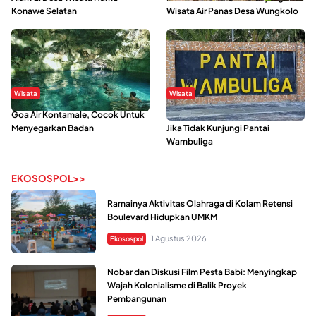
Konawe Selatan
Wisata Air Panas Desa Wungkolo
Wisata
Wisata
Goa Air Kontamale, Cocok Untuk
Berkunjung Ke Wakatobi, Nyesal
Menyegarkan Badan
Jika Tidak Kunjungi Pantai
Wambuliga
EKOSOSPOL>>
Ramainya Aktivitas Olahraga di Kolam Retensi
Boulevard Hidupkan UMKM
1 Agustus 2026
Ekosospol
Nobar dan Diskusi Film Pesta Babi: Menyingkap
Wajah Kolonialisme di Balik Proyek
Pembangunan