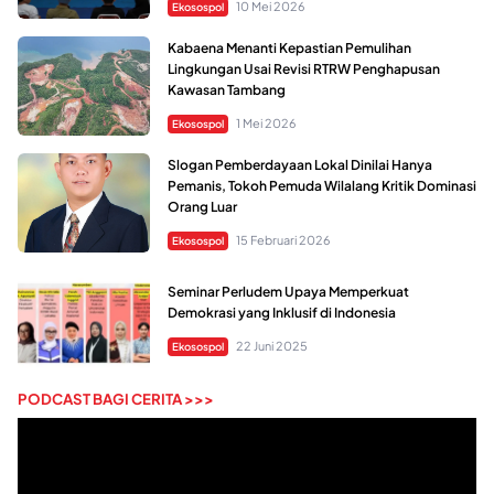
10 Mei 2026
Ekosospol
Kabaena Menanti Kepastian Pemulihan
Lingkungan Usai Revisi RTRW Penghapusan
Kawasan Tambang
1 Mei 2026
Ekosospol
Slogan Pemberdayaan Lokal Dinilai Hanya
Pemanis, Tokoh Pemuda Wilalang Kritik Dominasi
Orang Luar
15 Februari 2026
Ekosospol
Seminar Perludem Upaya Memperkuat
Demokrasi yang Inklusif di Indonesia
22 Juni 2025
Ekosospol
PODCAST BAGI CERITA >>>
Pemutar
Video