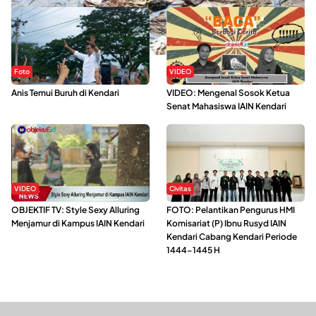
Foto
VIDEO
Anis Temui Buruh di Kendari
VIDEO: Mengenal Sosok Ketua
Senat Mahasiswa IAIN Kendari
VIDEO
Civitas
OBJEKTIF TV: Style Sexy Alluring
FOTO: Pelantikan Pengurus HMI
Menjamur di Kampus IAIN Kendari
Komisariat (P) Ibnu Rusyd IAIN
Kendari Cabang Kendari Periode
1444-1445 H