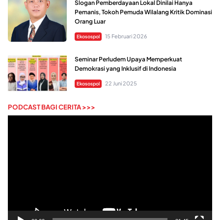
Slogan Pemberdayaan Lokal Dinilai Hanya
Pemanis, Tokoh Pemuda Wilalang Kritik Dominasi
Orang Luar
15 Februari 2026
Ekosospol
Seminar Perludem Upaya Memperkuat
Demokrasi yang Inklusif di Indonesia
22 Juni 2025
Ekosospol
PODCAST BAGI CERITA >>>
Pemutar
Video