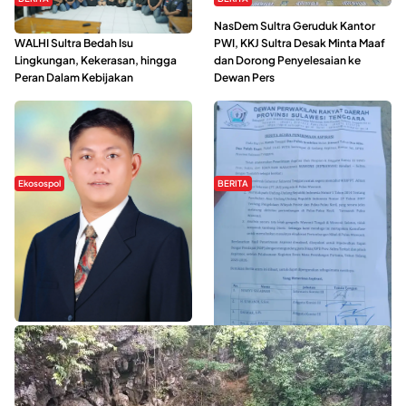
Refleksi Gerakan Perempuan,
NasDem Sultra Geruduk Kantor
WALHI Sultra Bedah Isu
PWI, KKJ Sultra Desak Minta Maaf
Lingkungan, Kekerasan, hingga
dan Dorong Penyelesaian ke
Peran Dalam Kebijakan
Dewan Pers
Ekosospol
BERITA
Slogan Pemberdayaan Lokal
Hipmawani Bersama DPRD Sultra
Dinilai Hanya Pemanis, Tokoh
Sepakati RDP Perihal IUP
Pemuda Wilalang Kritik Dominasi
Pertambangan di Pulau Wawonii
Orang Luar
WISATA SULTRA >>