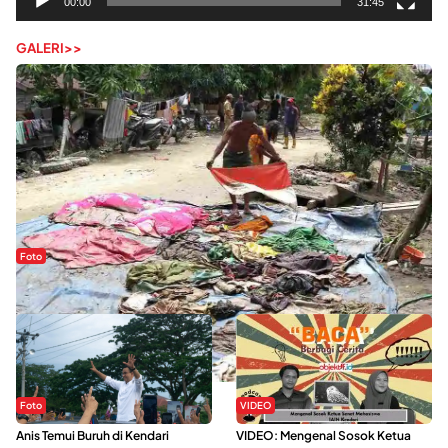
00:00
31:45
GALERI>>
Foto
Sejak Banjir Bandang, Warga Butuhkan Air Bersih
Foto
VIDEO
Anis Temui Buruh di Kendari
VIDEO: Mengenal Sosok Ketua