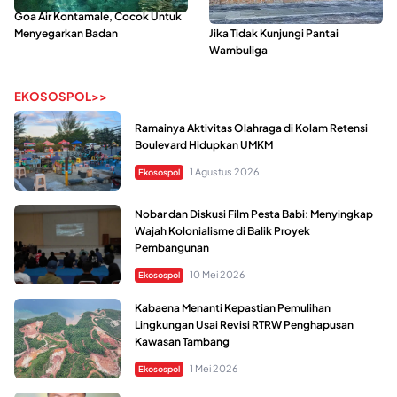
Goa Air Kontamale, Cocok Untuk
Berkunjung Ke Wakatobi, Nyesal
Menyegarkan Badan
Jika Tidak Kunjungi Pantai
Wambuliga
EKOSOSPOL>>
Ramainya Aktivitas Olahraga di Kolam Retensi
Boulevard Hidupkan UMKM
1 Agustus 2026
Ekosospol
Nobar dan Diskusi Film Pesta Babi: Menyingkap
Wajah Kolonialisme di Balik Proyek
Pembangunan
10 Mei 2026
Ekosospol
Kabaena Menanti Kepastian Pemulihan
Lingkungan Usai Revisi RTRW Penghapusan
Kawasan Tambang
1 Mei 2026
Ekosospol