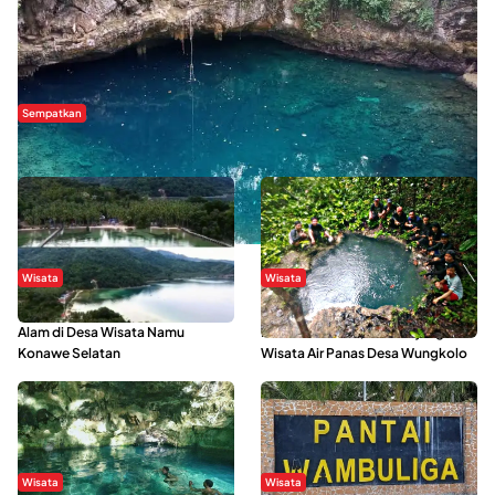
Sempatkan
Danau Rebi-Rebi, Pesona Alam Tersembunyi di Morowali
Wisata
Wisata
Menikmati Suasana Keindahan
Sering Menjadi Tempat Refreshing
Alam di Desa Wisata Namu
Mahasiswa KKN, Yuk Kunjungi
Konawe Selatan
Wisata Air Panas Desa Wungkolo
Wisata
Wisata