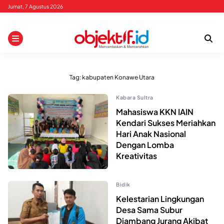
Skip
Jumat, 7 Agustus 2026
to
content
Tag:
kabupaten Konawe Utara
Kabara Sultra
Mahasiswa KKN IAIN
Kendari Sukses Meriahkan
Hari Anak Nasional
Dengan Lomba
Kreativitas
Bidik
Kelestarian Lingkungan
Desa Sama Subur
Diambang Jurang Akibat