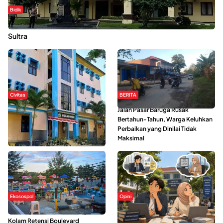
Bidik
Dugaan Kekerasan Seksual di UIN Kendari Dilaporkan ke Polda
Sultra
Civitas
BERITA
Di Balik Kehidupan Ma’had Al-
Jalan Pasar Baruga Rusak
Jami’ah UIN Kendari : Mahasiswa
Bertahun-Tahun, Warga Keluhkan
Ceritakan Manfaat dan Tantangan
Perbaikan yang Dinilai Tidak
Maksimal
Ekosospol
Opini
Ramainya Aktivitas Olahraga di
Kerasnya Kehidupan Mahasiswa di
Kolam Retensi Boulevard
Tengah Gempuran Tugas dan