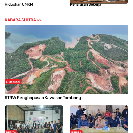
Hidupkan UMKM
Keharusan Bekerja
KABARA SULTRA >>
Ekosospol
Kabaena Menanti Kepastian Pemulihan Lingkungan Usai Revisi
RTRW Penghapusan Kawasan Tambang
BERITA
BERITA