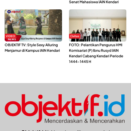
Senat Mahasiswa IAIN Kendari
VIDEO
Civitas
OBJEKTIF TV: Style Sexy Alluring
FOTO: Pelantikan Pengurus HMI
Menjamur di Kampus IAIN Kendari
Komisariat (P) Ibnu Rusyd IAIN
Kendari Cabang Kendari Periode
1444-1445 H