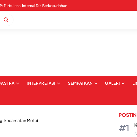
Pernyataan Sikap Serangan Digital dan Intimidasi terkait Pemberitaan Kabaena: Upaya Pembungkaman dan Pelecehan terhadap Institusi Media
SASTRA
INTERPRETASI
SEMPATKAN
GALERI
L
POSTI
g:
kecamatan Motui
K
1