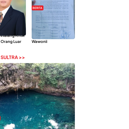
BERITA
Pemberdayaan
Hipmawani Bersama
ilai Hanya
DPRD Sultra Sepakati
 Tokoh
RDP Perihal IUP
lalang Kritik
Pertambangan di Pulau
 Orang Luar
Wawonii
 SULTRA >>
bi-Rebi, Pesona Alam Tersembunyi di