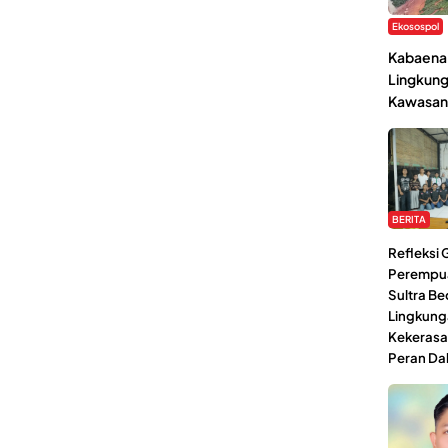
Ekosospol
Kabaena 
Lingkung
Kawasan
BERITA
Refleksi
Perempu
Sultra Be
Lingkung
Kekerasa
Peran Da