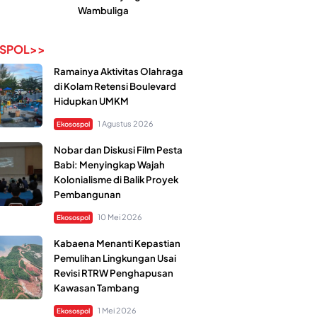
Wambuliga
SPOL>>
Ramainya Aktivitas Olahraga
di Kolam Retensi Boulevard
Hidupkan UMKM
1 Agustus 2026
Ekosospol
Nobar dan Diskusi Film Pesta
Babi: Menyingkap Wajah
Kolonialisme di Balik Proyek
Pembangunan
10 Mei 2026
Ekosospol
Kabaena Menanti Kepastian
Pemulihan Lingkungan Usai
Revisi RTRW Penghapusan
Kawasan Tambang
1 Mei 2026
Ekosospol