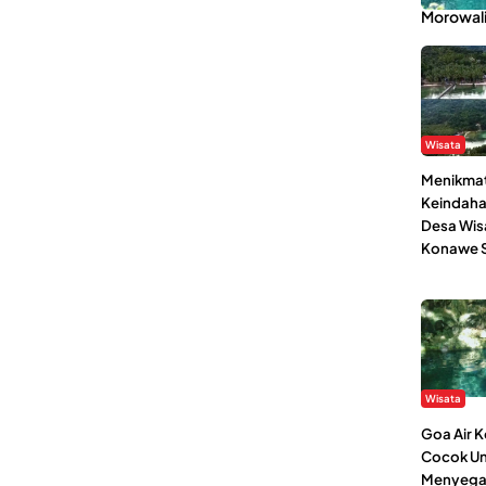
Morowal
Wisata
Menikmat
Keindaha
Desa Wis
Konawe S
Wisata
Goa Air 
Cocok Un
Menyega