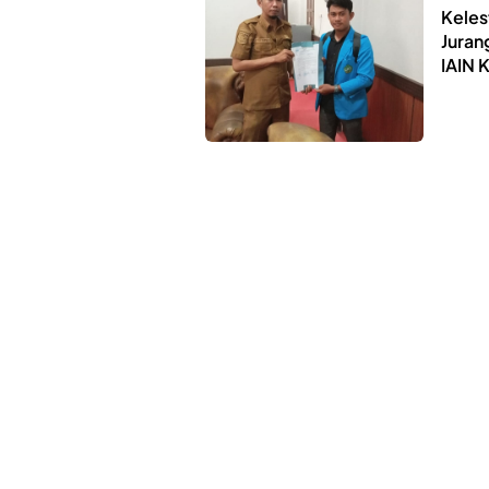
Keles
Juran
IAIN 