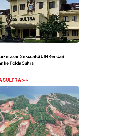
ekerasan Seksual di UIN Kendari
n ke Polda Sultra
 SULTRA >>