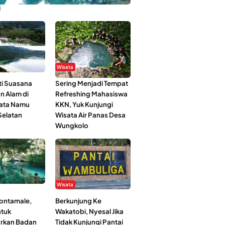
i
Wisata
i Suasana
Sering Menjadi Tempat
n Alam di
Refreshing Mahasiswa
ata Namu
KKN, Yuk Kunjungi
elatan
Wisata Air Panas Desa
Wungkolo
Wisata
Kontamale,
Berkunjung Ke
tuk
Wakatobi, Nyesal Jika
rkan Badan
Tidak Kunjungi Pantai