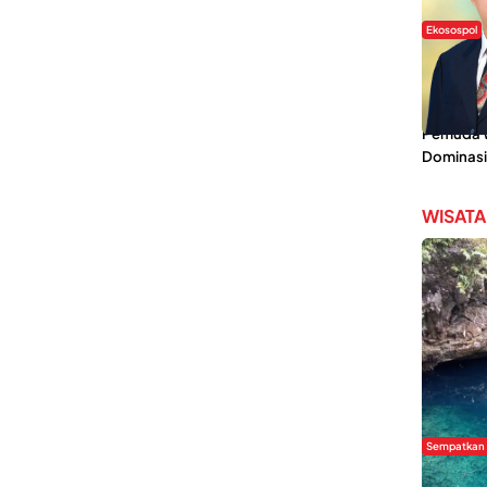
Ekosospol
Slogan 
Lokal Din
Pemanis,
Pemuda Wi
Dominasi
WISATA
Sempatkan
Danau Re