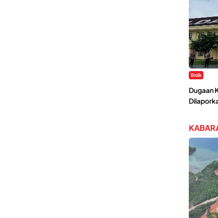
Bidik
Dugaan K
Dilaporka
KABARA