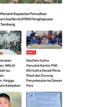
Menanti Kepastian Pemulihan
an Usai Revisi RTRW Penghapusan
 Tambang
BERITA
 Gerakan
NasDem Sultra
an, WALHI
Geruduk Kantor PWI,
dah Isu
KKJ Sultra Desak Minta
an,
Maaf dan Dorong
n, hingga
Penyelesaian ke Dewan
lam Kebijakan
Pers