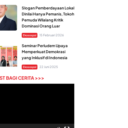
Slogan Pemberdayaan Lokal
Dinilai Hanya Pemanis, Tokoh
Pemuda Wilalang Kritik
Dominasi Orang Luar
15 Februari 2026
Ekosospol
Seminar Perludem Upaya
Memperkuat Demokrasi
yang Inklusif di Indonesia
22 Juni 2025
Ekosospol
T BAGI CERITA >>>
r