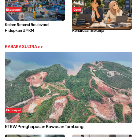
Ekosospol
Opini
Ramainya Aktivitas Olahraga di
Kerasnya Kehidupan Mahasiswa di
Kolam Retensi Boulevard
Tengah Gempuran Tugas dan
Hidupkan UMKM
Keharusan Bekerja
KABARA SULTRA >>
Ekosospol
Kabaena Menanti Kepastian Pemulihan Lingkungan Usai Revisi
RTRW Penghapusan Kawasan Tambang