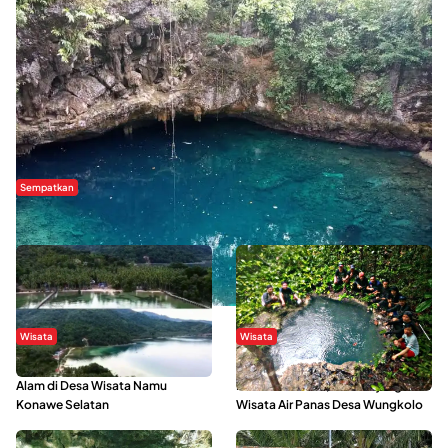
Sempatkan
Danau Rebi-Rebi, Pesona Alam Tersembunyi di Morowali
Wisata
Wisata
Menikmati Suasana Keindahan
Sering Menjadi Tempat Refreshing
Alam di Desa Wisata Namu
Mahasiswa KKN, Yuk Kunjungi
Konawe Selatan
Wisata Air Panas Desa Wungkolo