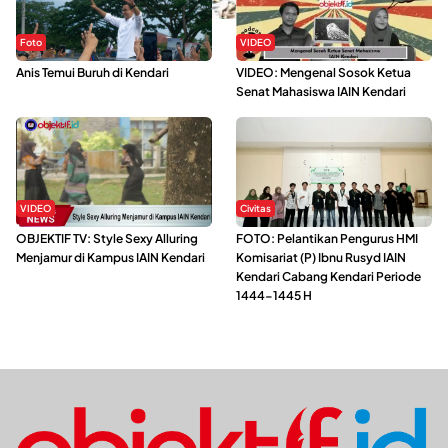
Foto
VIDEO
Anis Temui Buruh di Kendari
VIDEO: Mengenal Sosok Ketua
Senat Mahasiswa IAIN Kendari
VIDEO
Civitas
OBJEKTIF TV: Style Sexy Alluring
FOTO: Pelantikan Pengurus HMI
Menjamur di Kampus IAIN Kendari
Komisariat (P) Ibnu Rusyd IAIN
Kendari Cabang Kendari Periode
1444-1445 H