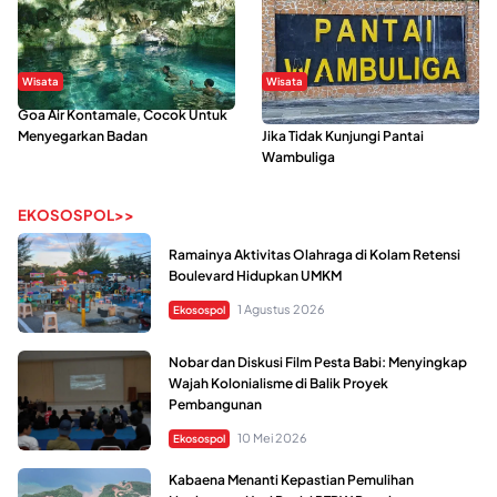
Wisata
Wisata
Goa Air Kontamale, Cocok Untuk
Berkunjung Ke Wakatobi, Nyesal
Menyegarkan Badan
Jika Tidak Kunjungi Pantai
Wambuliga
EKOSOSPOL>>
Ramainya Aktivitas Olahraga di Kolam Retensi
Boulevard Hidupkan UMKM
1 Agustus 2026
Ekosospol
Nobar dan Diskusi Film Pesta Babi: Menyingkap
Wajah Kolonialisme di Balik Proyek
Pembangunan
10 Mei 2026
Ekosospol
Kabaena Menanti Kepastian Pemulihan