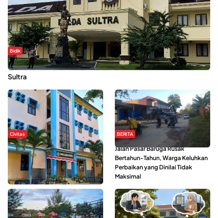
Bidik
Dugaan Kekerasan Seksual di UIN Kendari Dilaporkan ke Polda
Sultra
Civitas
BERITA
Di Balik Kehidupan Ma’had Al-
Jalan Pasar Baruga Rusak
Jami’ah UIN Kendari : Mahasiswa
Bertahun-Tahun, Warga Keluhkan
Ceritakan Manfaat dan Tantangan
Perbaikan yang Dinilai Tidak
Maksimal