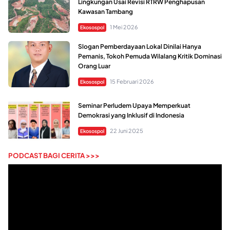
Lingkungan Usai Revisi RTRW Penghapusan
Kawasan Tambang
1 Mei 2026
Ekosospol
Slogan Pemberdayaan Lokal Dinilai Hanya
Pemanis, Tokoh Pemuda Wilalang Kritik Dominasi
Orang Luar
15 Februari 2026
Ekosospol
Seminar Perludem Upaya Memperkuat
Demokrasi yang Inklusif di Indonesia
22 Juni 2025
Ekosospol
PODCAST BAGI CERITA >>>
Pemutar
Video