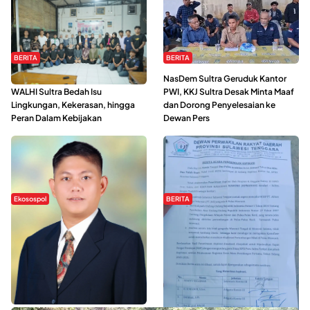
BERITA
BERITA
Refleksi Gerakan Perempuan,
NasDem Sultra Geruduk Kantor
WALHI Sultra Bedah Isu
PWI, KKJ Sultra Desak Minta Maaf
Lingkungan, Kekerasan, hingga
dan Dorong Penyelesaian ke
Peran Dalam Kebijakan
Dewan Pers
Ekosospol
BERITA
Slogan Pemberdayaan Lokal
Hipmawani Bersama DPRD Sultra
Dinilai Hanya Pemanis, Tokoh
Sepakati RDP Perihal IUP
Pemuda Wilalang Kritik Dominasi
Pertambangan di Pulau Wawonii
Orang Luar
WISATA SULTRA >>