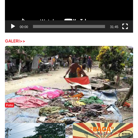
00:00
31:45
GALERI>>
Foto
Sejak Banjir Bandang, Warga Butuhkan Air Bersih