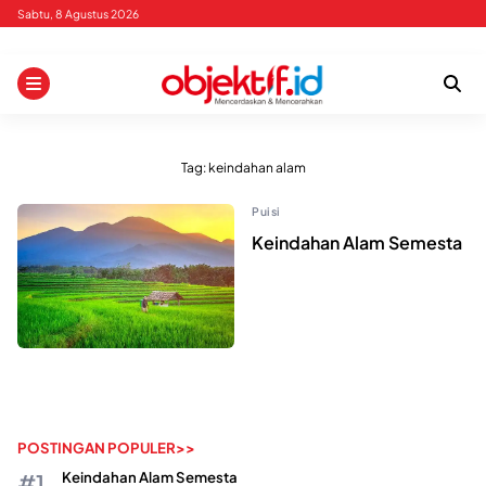
Skip
Sabtu, 8 Agustus 2026
to
content
Tag:
keindahan alam
Puisi
Keindahan Alam Semesta
POSTINGAN POPULER>>
Keindahan Alam Semesta