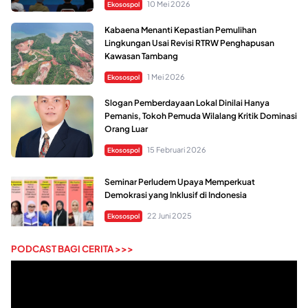
10 Mei 2026
Ekosospol
Kabaena Menanti Kepastian Pemulihan
Lingkungan Usai Revisi RTRW Penghapusan
Kawasan Tambang
1 Mei 2026
Ekosospol
Slogan Pemberdayaan Lokal Dinilai Hanya
Pemanis, Tokoh Pemuda Wilalang Kritik Dominasi
Orang Luar
15 Februari 2026
Ekosospol
Seminar Perludem Upaya Memperkuat
Demokrasi yang Inklusif di Indonesia
22 Juni 2025
Ekosospol
PODCAST BAGI CERITA >>>
Pemutar
Video