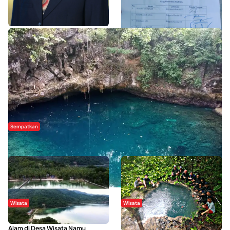
WISATA SULTRA >>
Sempatkan
Danau Rebi-Rebi, Pesona Alam Tersembunyi di Morowali
Wisata
Wisata
Menikmati Suasana Keindahan
Sering Menjadi Tempat Refreshing
Alam di Desa Wisata Namu
Mahasiswa KKN, Yuk Kunjungi