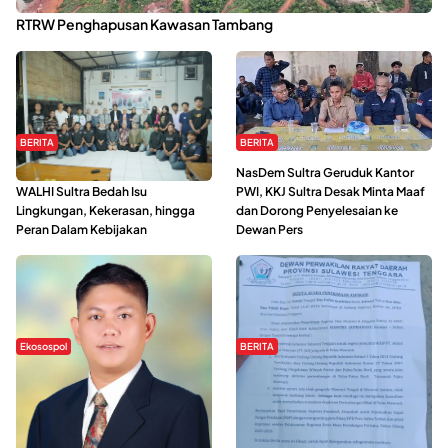
Kabaena Menanti Kepastian Pemulihan Lingkungan Usai Revisi
RTRW Penghapusan Kawasan Tambang
BERITA
BERITA
Refleksi Gerakan Perempuan,
NasDem Sultra Geruduk Kantor
WALHI Sultra Bedah Isu
PWI, KKJ Sultra Desak Minta Maaf
Lingkungan, Kekerasan, hingga
dan Dorong Penyelesaian ke
Peran Dalam Kebijakan
Dewan Pers
Ekosospol
BERITA
Slogan Pemberdayaan Lokal
Hipmawani Bersama DPRD Sultra
Dinilai Hanya Pemanis, Tokoh
Sepakati RDP Perihal IUP
Pemuda Wilalang Kritik Dominasi
Pertambangan di Pulau Wawonii
Orang Luar