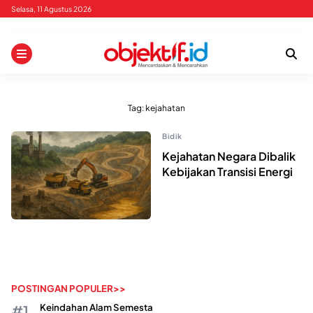
Skip
Selasa, 11 Agustus 2026
to
content
Tag:
kejahatan
Bidik
Kejahatan Negara Dibalik
Kebijakan Transisi Energi
POSTINGAN POPULER>>
Keindahan Alam Semesta