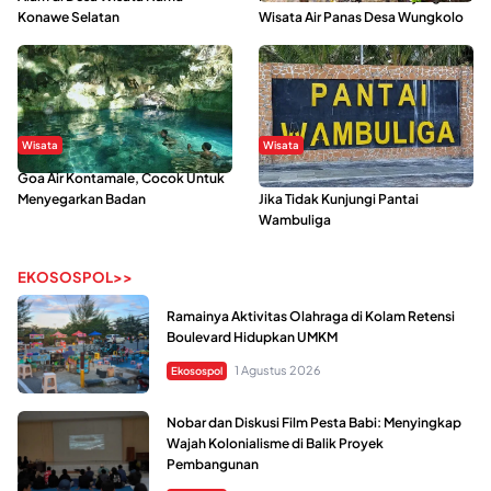
Konawe Selatan
Wisata Air Panas Desa Wungkolo
Wisata
Wisata
Goa Air Kontamale, Cocok Untuk
Berkunjung Ke Wakatobi, Nyesal
Menyegarkan Badan
Jika Tidak Kunjungi Pantai
Wambuliga
EKOSOSPOL>>
Ramainya Aktivitas Olahraga di Kolam Retensi
Boulevard Hidupkan UMKM
1 Agustus 2026
Ekosospol
Nobar dan Diskusi Film Pesta Babi: Menyingkap
Wajah Kolonialisme di Balik Proyek
Pembangunan