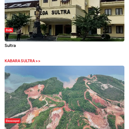
Bidik
Dugaan Kekerasan Seksual di UIN Kendari Dilaporkan ke Polda
Sultra
KABARA SULTRA >>
Ekosospol