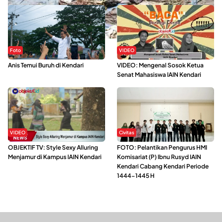
Foto
VIDEO
Anis Temui Buruh di Kendari
VIDEO: Mengenal Sosok Ketua
Senat Mahasiswa IAIN Kendari
VIDEO
Civitas
OBJEKTIF TV: Style Sexy Alluring
FOTO: Pelantikan Pengurus HMI
Menjamur di Kampus IAIN Kendari
Komisariat (P) Ibnu Rusyd IAIN
Kendari Cabang Kendari Periode
1444-1445 H