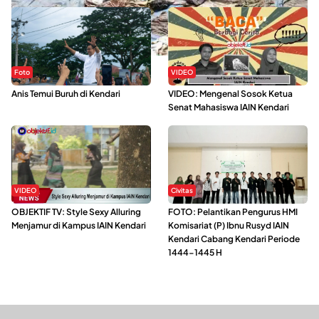
Foto
VIDEO
Anis Temui Buruh di Kendari
VIDEO: Mengenal Sosok Ketua
Senat Mahasiswa IAIN Kendari
VIDEO
Civitas
OBJEKTIF TV: Style Sexy Alluring
FOTO: Pelantikan Pengurus HMI
Menjamur di Kampus IAIN Kendari
Komisariat (P) Ibnu Rusyd IAIN
Kendari Cabang Kendari Periode
1444-1445 H