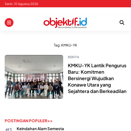
Skip
Senin, 10 Agustus 2026
to
content
Tag:
KMKU-YK
BERITA
KMKU-YK Lantik Pengurus
Baru: Komitmen
Bersinergi Wujudkan
Konawe Utara yang
Sejahtera dan Berkeadilan
POSTINGAN POPULER>>
Keindahan Alam Semesta