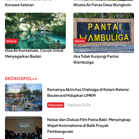
Konawe Selatan
Wisata Air Panas Desa Wungkolo
Wisata
Wisata
Goa Air Kontamale, Cocok Untuk
Berkunjung Ke Wakatobi, Nyesal
Menyegarkan Badan
Jika Tidak Kunjungi Pantai
Wambuliga
EKOSOSPOL>>
Ramainya Aktivitas Olahraga di Kolam Retensi
Boulevard Hidupkan UMKM
1 Agustus 2026
Ekosospol
Nobar dan Diskusi Film Pesta Babi: Menyingkap
Wajah Kolonialisme di Balik Proyek
Pembangunan