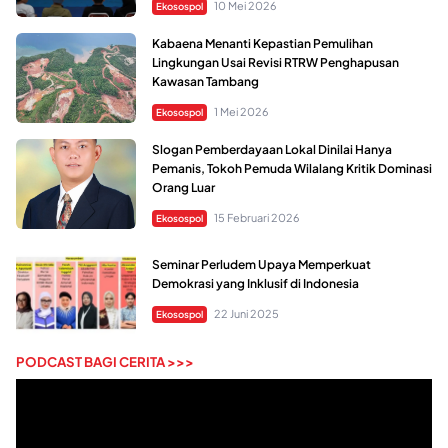
10 Mei 2026
Ekosospol
Kabaena Menanti Kepastian Pemulihan
Lingkungan Usai Revisi RTRW Penghapusan
Kawasan Tambang
1 Mei 2026
Ekosospol
Slogan Pemberdayaan Lokal Dinilai Hanya
Pemanis, Tokoh Pemuda Wilalang Kritik Dominasi
Orang Luar
15 Februari 2026
Ekosospol
Seminar Perludem Upaya Memperkuat
Demokrasi yang Inklusif di Indonesia
22 Juni 2025
Ekosospol
PODCAST BAGI CERITA >>>
Pemutar
Video