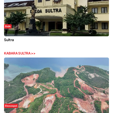
Bidik
Dugaan Kekerasan Seksual di UIN Kendari Dilaporkan ke Polda
Sultra
KABARA SULTRA >>
Ekosospol