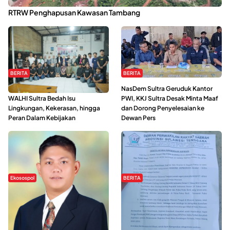
Kabaena Menanti Kepastian Pemulihan Lingkungan Usai Revisi
RTRW Penghapusan Kawasan Tambang
BERITA
BERITA
Refleksi Gerakan Perempuan,
NasDem Sultra Geruduk Kantor
WALHI Sultra Bedah Isu
PWI, KKJ Sultra Desak Minta Maaf
Lingkungan, Kekerasan, hingga
dan Dorong Penyelesaian ke
Peran Dalam Kebijakan
Dewan Pers
Ekosospol
BERITA
Slogan Pemberdayaan Lokal
Hipmawani Bersama DPRD Sultra
Dinilai Hanya Pemanis, Tokoh
Sepakati RDP Perihal IUP
Pemuda Wilalang Kritik Dominasi
Pertambangan di Pulau Wawonii
Orang Luar