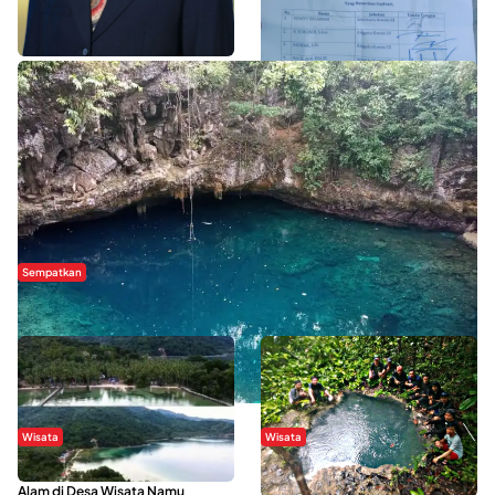
WISATA SULTRA >>
Sempatkan
Danau Rebi-Rebi, Pesona Alam Tersembunyi di Morowali
Wisata
Wisata
Menikmati Suasana Keindahan
Sering Menjadi Tempat Refreshing
Alam di Desa Wisata Namu
Mahasiswa KKN, Yuk Kunjungi