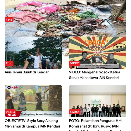
Foto
Sejak Banjir Bandang, Warga Butuhkan Air Bersih
Foto
VIDEO
Anis Temui Buruh di Kendari
VIDEO: Mengenal Sosok Ketua
Senat Mahasiswa IAIN Kendari
VIDEO
Civitas
OBJEKTIF TV: Style Sexy Alluring
FOTO: Pelantikan Pengurus HMI
Menjamur di Kampus IAIN Kendari
Komisariat (P) Ibnu Rusyd IAIN