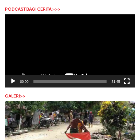
PODCAST BAGI CERITA >>>
Pemutar
Video
00:00
31:45
GALERI>>