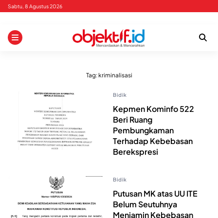
Skip
Sabtu, 8 Agustus 2026
to
content
Tag:
kriminalisasi
Bidik
Kepmen Kominfo 522
Beri Ruang
Pembungkaman
Terhadap Kebebasan
Berekspresi
Bidik
Putusan MK atas UU ITE
Belum Seutuhnya
Menjamin Kebebasan