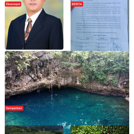
Ekosospol
BERITA
Slogan Pemberdayaan Lokal
Hipmawani Bersama DPRD Sultra
Dinilai Hanya Pemanis, Tokoh
Sepakati RDP Perihal IUP
Pemuda Wilalang Kritik Dominasi
Pertambangan di Pulau Wawonii
Orang Luar
WISATA SULTRA >>
Sempatkan
Danau Rebi-Rebi, Pesona Alam Tersembunyi di Morowali