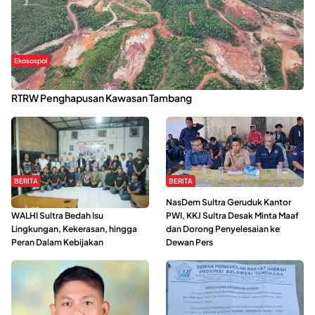
Ekosospol
Kabaena Menanti Kepastian Pemulihan Lingkungan Usai Revisi
RTRW Penghapusan Kawasan Tambang
BERITA
BERITA
Refleksi Gerakan Perempuan,
NasDem Sultra Geruduk Kantor
WALHI Sultra Bedah Isu
PWI, KKJ Sultra Desak Minta Maaf
Lingkungan, Kekerasan, hingga
dan Dorong Penyelesaian ke
Peran Dalam Kebijakan
Dewan Pers