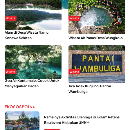
Wisata
Wisata
Menikmati Suasana Keindahan
Sering Menjadi Tempat Refreshing
Alam di Desa Wisata Namu
Mahasiswa KKN, Yuk Kunjungi
Konawe Selatan
Wisata Air Panas Desa Wungkolo
Wisata
Wisata
Goa Air Kontamale, Cocok Untuk
Berkunjung Ke Wakatobi, Nyesal
Menyegarkan Badan
Jika Tidak Kunjungi Pantai
Wambuliga
EKOSOSPOL>>
Ramainya Aktivitas Olahraga di Kolam Retensi
Boulevard Hidupkan UMKM