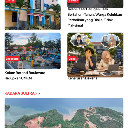
Civitas
BERITA
Di Balik Kehidupan Ma’had Al-
Jalan Pasar Baruga Rusak
Jami’ah UIN Kendari : Mahasiswa
Bertahun-Tahun, Warga Keluhkan
Ceritakan Manfaat dan Tantangan
Perbaikan yang Dinilai Tidak
Maksimal
Ekosospol
Opini
Ramainya Aktivitas Olahraga di
Kerasnya Kehidupan Mahasiswa di
Kolam Retensi Boulevard
Tengah Gempuran Tugas dan
Hidupkan UMKM
Keharusan Bekerja
KABARA SULTRA >>