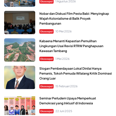
1 Agustus 2026
Ekosospol
Nobar dan Diskusi Film Pesta Babi: Menyingkap
Wajah Kolonialisme di Balik Proyek
Pembangunan
10 Mei 2026
Ekosospol
Kabaena Menanti Kepastian Pemulihan
Lingkungan Usai Revisi RTRW Penghapusan
Kawasan Tambang
1 Mei 2026
Ekosospol
Slogan Pemberdayaan Lokal Dinilai Hanya
Pemanis, Tokoh Pemuda Wilalang Kritik Dominasi
Orang Luar
15 Februari 2026
Ekosospol
Seminar Perludem Upaya Memperkuat
Demokrasi yang Inklusif di Indonesia
22 Juni 2025
Ekosospol