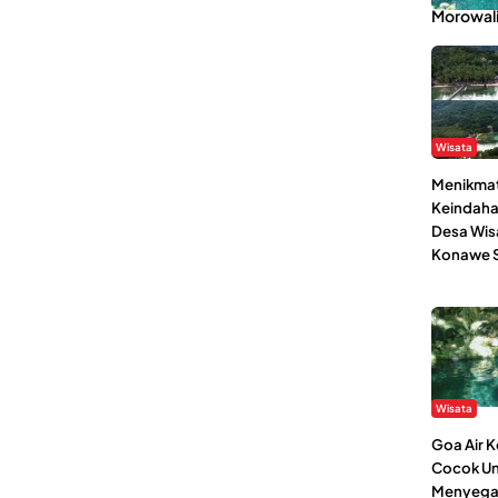
Morowal
Wisata
Menikmat
Keindaha
Desa Wis
Konawe S
Wisata
Goa Air 
Cocok Un
Menyega