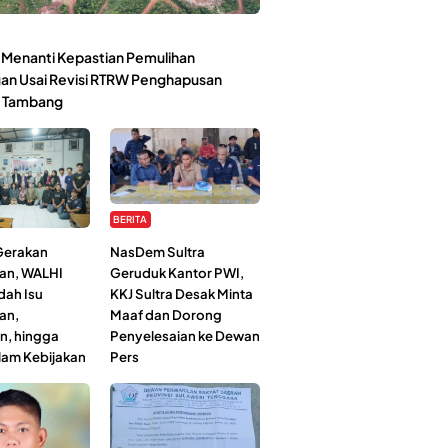
Menanti Kepastian Pemulihan
an Usai Revisi RTRW Penghapusan
 Tambang
BERITA
 Gerakan
NasDem Sultra
an, WALHI
Geruduk Kantor PWI,
dah Isu
KKJ Sultra Desak Minta
an,
Maaf dan Dorong
n, hingga
Penyelesaian ke Dewan
lam Kebijakan
Pers