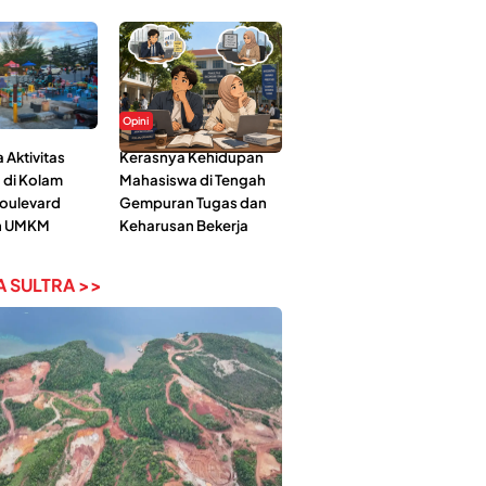
Opini
Aktivitas
Kerasnya Kehidupan
 di Kolam
Mahasiswa di Tengah
Boulevard
Gempuran Tugas dan
n UMKM
Keharusan Bekerja
 SULTRA >>