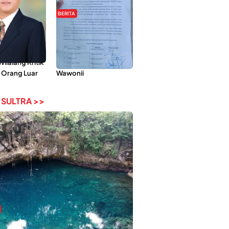
BERITA
Pemberdayaan
Hipmawani Bersama
ilai Hanya
DPRD Sultra Sepakati
 Tokoh
RDP Perihal IUP
lalang Kritik
Pertambangan di Pulau
 Orang Luar
Wawonii
 SULTRA >>
bi-Rebi, Pesona Alam Tersembunyi di