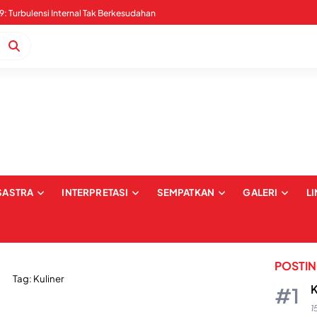
Pernyataan Sikap Serangan Digital dan Intimidasi terkait Pemberitaan Kabaena: Upaya Pembungkaman dan Pelecehan terhadap Institusi Media
SASTRA
INTERPRETASI
SEMPATKAN
GALERI
L
POSTI
Tag:
Kuliner
K
1