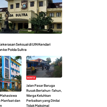
ekerasan Seksual di UIN Kendari
n ke Polda Sultra
BERITA
Kehidupan
Jalan Pasar Baruga
l-Jami’ah UIN
Rusak Bertahun-Tahun,
: Mahasiswa
Warga Keluhkan
n Manfaat dan
Perbaikan yang Dinilai
an
Tidak Maksimal