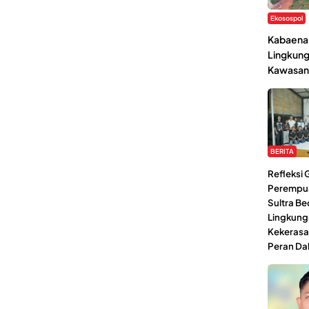
Ekosospol
Kabaena 
Lingkung
Kawasan
BERITA
Refleksi
Perempu
Sultra Be
Lingkung
Kekerasa
Peran Da