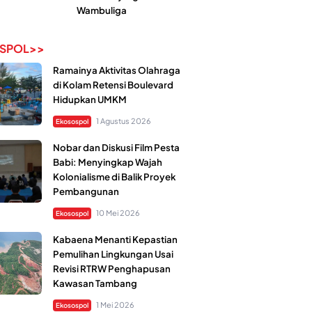
Wambuliga
SPOL>>
Ramainya Aktivitas Olahraga
di Kolam Retensi Boulevard
Hidupkan UMKM
1 Agustus 2026
Ekosospol
Nobar dan Diskusi Film Pesta
Babi: Menyingkap Wajah
Kolonialisme di Balik Proyek
Pembangunan
10 Mei 2026
Ekosospol
Kabaena Menanti Kepastian
Pemulihan Lingkungan Usai
Revisi RTRW Penghapusan
Kawasan Tambang
1 Mei 2026
Ekosospol