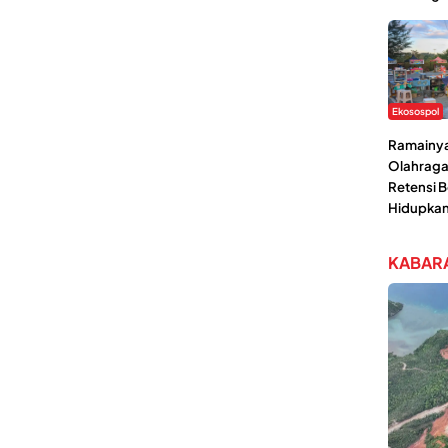
Ekosospol
Ramainya 
Olahraga
Retensi 
Hidupka
KABARA