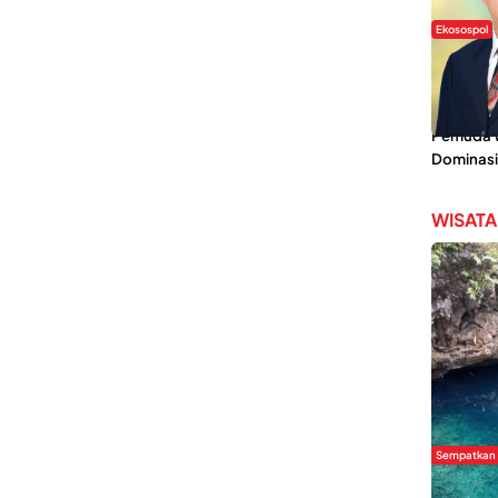
Ekosospol
Slogan 
Lokal Din
Pemanis,
Pemuda Wi
Dominasi
WISATA
Sempatkan
Danau Re