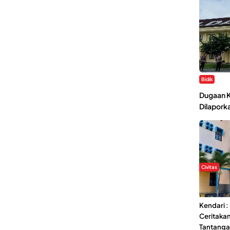
Bidik
Dugaan K
Dilaporka
Civitas
Di Balik 
Ma’had A
Kendari 
Ceritaka
Tantang