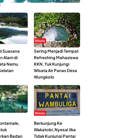
i
Wisata
i Suasana
Sering Menjadi Tempat
n Alam di
Refreshing Mahasiswa
ata Namu
KKN, Yuk Kunjungi
elatan
Wisata Air Panas Desa
Wungkolo
Wisata
Kontamale,
Berkunjung Ke
tuk
Wakatobi, Nyesal Jika
rkan Badan
Tidak Kunjungi Pantai