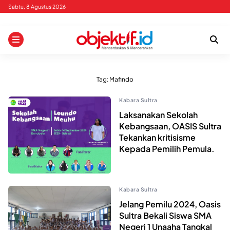
Skip
Sabtu, 8 Agustus 2026
to
content
Tag:
Mafindo
Kabara Sultra
Laksanakan Sekolah
Kebangsaan, OASIS Sultra
Tekankan kritisisme
Kepada Pemilih Pemula.
Kabara Sultra
Jelang Pemilu 2024, Oasis
Sultra Bekali Siswa SMA
Negeri 1 Unaaha Tangkal