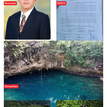
Ekosospol
BERITA
Slogan Pemberdayaan Lokal
Hipmawani Bersama DPRD Sultra
Dinilai Hanya Pemanis, Tokoh
Sepakati RDP Perihal IUP
Pemuda Wilalang Kritik Dominasi
Pertambangan di Pulau Wawonii
Orang Luar
WISATA SULTRA >>
Sempatkan
Danau Rebi-Rebi, Pesona Alam Tersembunyi di Morowali