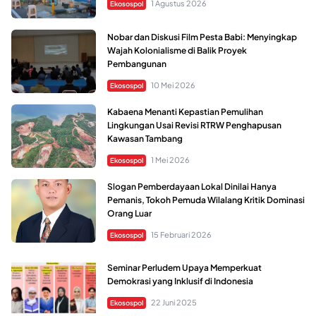
1 Agustus 2026
Ekosospol
Nobar dan Diskusi Film Pesta Babi: Menyingkap
Wajah Kolonialisme di Balik Proyek
Pembangunan
10 Mei 2026
Ekosospol
Kabaena Menanti Kepastian Pemulihan
Lingkungan Usai Revisi RTRW Penghapusan
Kawasan Tambang
1 Mei 2026
Ekosospol
Slogan Pemberdayaan Lokal Dinilai Hanya
Pemanis, Tokoh Pemuda Wilalang Kritik Dominasi
Orang Luar
15 Februari 2026
Ekosospol
Seminar Perludem Upaya Memperkuat
Demokrasi yang Inklusif di Indonesia
22 Juni 2025
Ekosospol