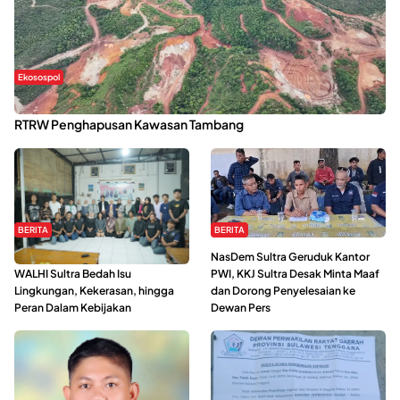
Ekosospol
Kabaena Menanti Kepastian Pemulihan Lingkungan Usai Revisi
RTRW Penghapusan Kawasan Tambang
BERITA
BERITA
Refleksi Gerakan Perempuan,
NasDem Sultra Geruduk Kantor
WALHI Sultra Bedah Isu
PWI, KKJ Sultra Desak Minta Maaf
Lingkungan, Kekerasan, hingga
dan Dorong Penyelesaian ke
Peran Dalam Kebijakan
Dewan Pers