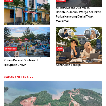
Civitas
BERITA
Di Balik Kehidupan Ma’had Al-
Jalan Pasar Baruga Rusak
Jami’ah UIN Kendari : Mahasiswa
Bertahun-Tahun, Warga Keluhkan
Ceritakan Manfaat dan Tantangan
Perbaikan yang Dinilai Tidak
Maksimal
Ekosospol
Opini
Ramainya Aktivitas Olahraga di
Kerasnya Kehidupan Mahasiswa di
Kolam Retensi Boulevard
Tengah Gempuran Tugas dan
Hidupkan UMKM
Keharusan Bekerja
KABARA SULTRA >>