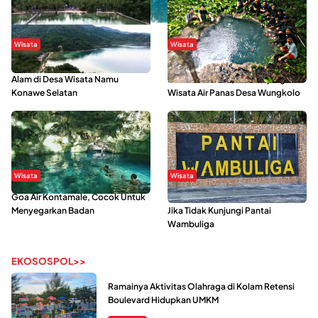
Wisata
Wisata
Menikmati Suasana Keindahan
Sering Menjadi Tempat Refreshing
Alam di Desa Wisata Namu
Mahasiswa KKN, Yuk Kunjungi
Konawe Selatan
Wisata Air Panas Desa Wungkolo
Wisata
Wisata
Goa Air Kontamale, Cocok Untuk
Berkunjung Ke Wakatobi, Nyesal
Menyegarkan Badan
Jika Tidak Kunjungi Pantai
Wambuliga
EKOSOSPOL>>
Ramainya Aktivitas Olahraga di Kolam Retensi
Boulevard Hidupkan UMKM