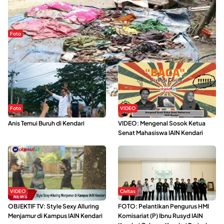
Foto
Sejak Banjir Bandang, Warga Butuhkan Air Bersih
Foto
VIDEO
Anis Temui Buruh di Kendari
VIDEO: Mengenal Sosok Ketua
Senat Mahasiswa IAIN Kendari
VIDEO
Civitas
OBJEKTIF TV: Style Sexy Alluring
FOTO: Pelantikan Pengurus HMI
Menjamur di Kampus IAIN Kendari
Komisariat (P) Ibnu Rusyd IAIN