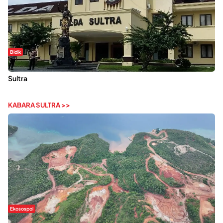
Bidik
Dugaan Kekerasan Seksual di UIN Kendari Dilaporkan ke Polda
Sultra
KABARA SULTRA >>
Ekosospol