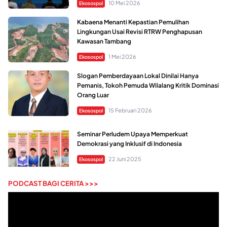
10 Mei 2026
Ekosospol
Kabaena Menanti Kepastian Pemulihan
Lingkungan Usai Revisi RTRW Penghapusan
Kawasan Tambang
1 Mei 2026
Ekosospol
Slogan Pemberdayaan Lokal Dinilai Hanya
Pemanis, Tokoh Pemuda Wilalang Kritik Dominasi
Orang Luar
15 Februari 2026
Ekosospol
Seminar Perludem Upaya Memperkuat
Demokrasi yang Inklusif di Indonesia
22 Juni 2025
Ekosospol
PODCAST BAGI CERITA >>>
Pemutar
Video