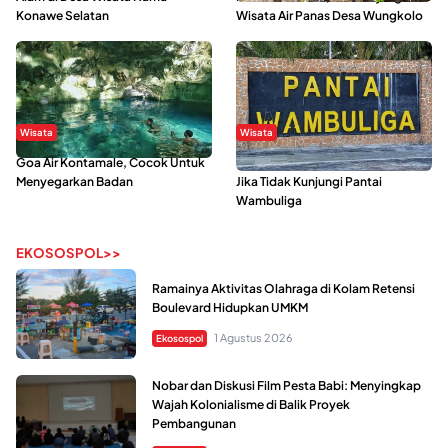
Konawe Selatan
Wisata Air Panas Desa Wungkolo
Wisata
Wisata
Goa Air Kontamale, Cocok Untuk
Berkunjung Ke Wakatobi, Nyesal
Menyegarkan Badan
Jika Tidak Kunjungi Pantai
Wambuliga
EKOSOSPOL>>
Ramainya Aktivitas Olahraga di Kolam Retensi
Boulevard Hidupkan UMKM
1 Agustus 2026
Ekosospol
Nobar dan Diskusi Film Pesta Babi: Menyingkap
Wajah Kolonialisme di Balik Proyek
Pembangunan