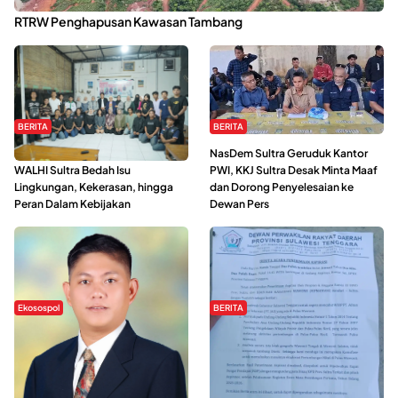
Kabaena Menanti Kepastian Pemulihan Lingkungan Usai Revisi
RTRW Penghapusan Kawasan Tambang
BERITA
BERITA
Refleksi Gerakan Perempuan,
NasDem Sultra Geruduk Kantor
WALHI Sultra Bedah Isu
PWI, KKJ Sultra Desak Minta Maaf
Lingkungan, Kekerasan, hingga
dan Dorong Penyelesaian ke
Peran Dalam Kebijakan
Dewan Pers
Ekosospol
BERITA
Slogan Pemberdayaan Lokal
Hipmawani Bersama DPRD Sultra
Dinilai Hanya Pemanis, Tokoh
Sepakati RDP Perihal IUP
Pemuda Wilalang Kritik Dominasi
Pertambangan di Pulau Wawonii
Orang Luar