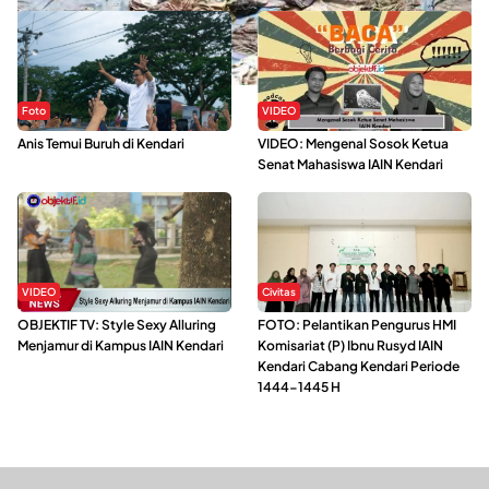
Foto
VIDEO
Anis Temui Buruh di Kendari
VIDEO: Mengenal Sosok Ketua
Senat Mahasiswa IAIN Kendari
VIDEO
Civitas
OBJEKTIF TV: Style Sexy Alluring
FOTO: Pelantikan Pengurus HMI
Menjamur di Kampus IAIN Kendari
Komisariat (P) Ibnu Rusyd IAIN
Kendari Cabang Kendari Periode
1444-1445 H