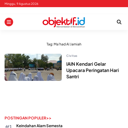
Skip
Minggu, 9 Agustus 2026
to
content
Tag:
Ma’had Al Jamiah
Civitas
IAIN Kendari Gelar
Upacara Peringatan Hari
Santri
POSTINGAN POPULER>>
Keindahan Alam Semesta