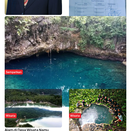
WISATA SULTRA >>
Sempatkan
Danau Rebi-Rebi, Pesona Alam Tersembunyi di Morowali
Wisata
Wisata
Menikmati Suasana Keindahan
Sering Menjadi Tempat Refreshing
Alam di Desa Wisata Namu
Mahasiswa KKN, Yuk Kunjungi