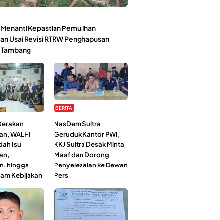
Menanti Kepastian Pemulihan
an Usai Revisi RTRW Penghapusan
 Tambang
BERITA
 Gerakan
NasDem Sultra
an, WALHI
Geruduk Kantor PWI,
dah Isu
KKJ Sultra Desak Minta
an,
Maaf dan Dorong
n, hingga
Penyelesaian ke Dewan
lam Kebijakan
Pers