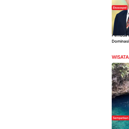
Ekosospol
Slogan 
Lokal Din
Pemanis,
Pemuda Wi
Dominasi
WISATA
Sempatkan
Danau Re