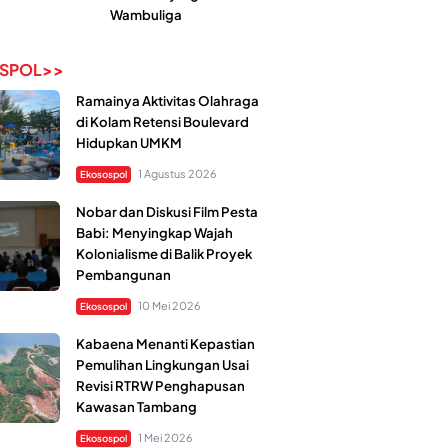
Wambuliga
SPOL>>
Ramainya Aktivitas Olahraga
di Kolam Retensi Boulevard
Hidupkan UMKM
1 Agustus 2026
Ekosospol
Nobar dan Diskusi Film Pesta
Babi: Menyingkap Wajah
Kolonialisme di Balik Proyek
Pembangunan
10 Mei 2026
Ekosospol
Kabaena Menanti Kepastian
Pemulihan Lingkungan Usai
Revisi RTRW Penghapusan
Kawasan Tambang
1 Mei 2026
Ekosospol