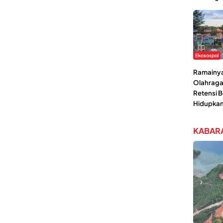
Ekosospol
Ramainya 
Olahraga
Retensi 
Hidupka
KABARA