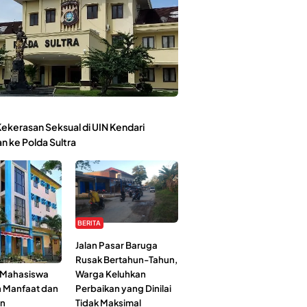
ekerasan Seksual di UIN Kendari
n ke Polda Sultra
BERITA
Kehidupan
Jalan Pasar Baruga
l-Jami’ah UIN
Rusak Bertahun-Tahun,
: Mahasiswa
Warga Keluhkan
n Manfaat dan
Perbaikan yang Dinilai
an
Tidak Maksimal