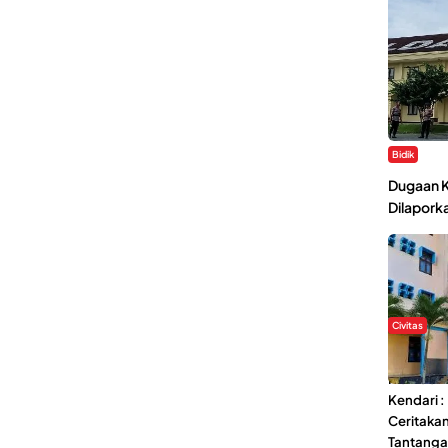
Bidik
Dugaan K
Dilaporka
Civitas
Di Balik 
Ma’had A
Kendari 
Ceritaka
Tantang