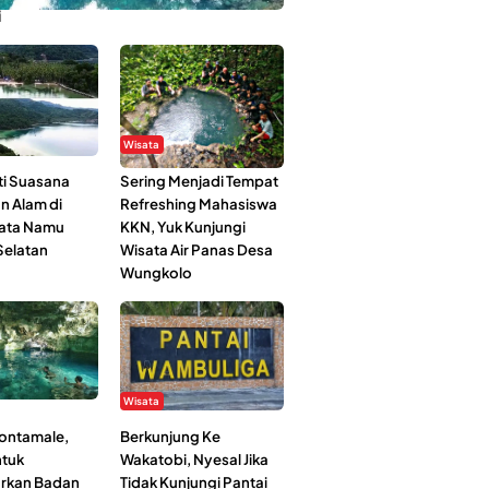
i
Wisata
i Suasana
Sering Menjadi Tempat
n Alam di
Refreshing Mahasiswa
ata Namu
KKN, Yuk Kunjungi
elatan
Wisata Air Panas Desa
Wungkolo
Wisata
Kontamale,
Berkunjung Ke
tuk
Wakatobi, Nyesal Jika
rkan Badan
Tidak Kunjungi Pantai