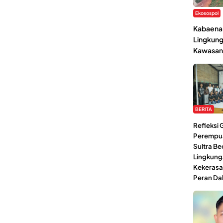
Ekosospol
Kabaena 
Lingkung
Kawasan
BERITA
Refleksi
Perempu
Sultra Be
Lingkung
Kekerasa
Peran Da