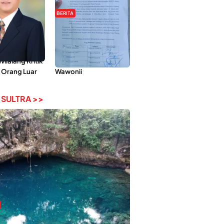
BERITA
Pemberdayaan
Hipmawani Bersama
ilai Hanya
DPRD Sultra Sepakati
 Tokoh
RDP Perihal IUP
lalang Kritik
Pertambangan di Pulau
 Orang Luar
Wawonii
 SULTRA >>
bi-Rebi, Pesona Alam Tersembunyi di