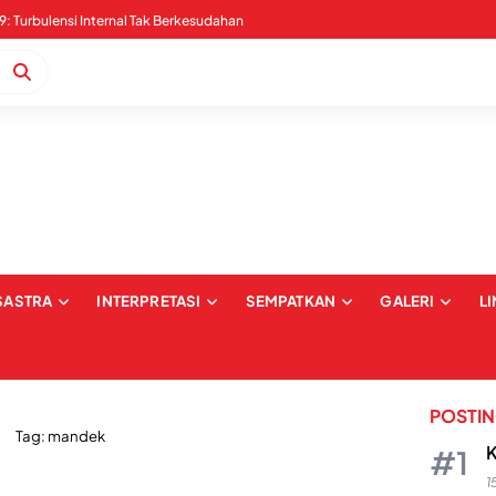
Pernyataan Sikap Serangan Digital dan Intimidasi terkait Pemberitaan Kabaena: Upaya Pembungkaman dan Pelecehan terhadap Institusi Media
SASTRA
INTERPRETASI
SEMPATKAN
GALERI
L
POSTI
Tag:
mandek
K
1