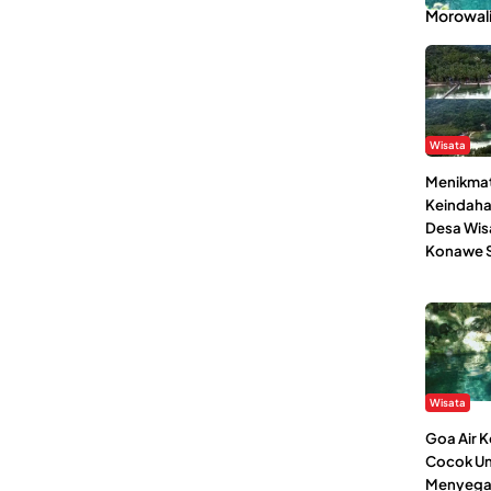
Morowal
Wisata
Menikmat
Keindaha
Desa Wis
Konawe S
Wisata
Goa Air 
Cocok Un
Menyega