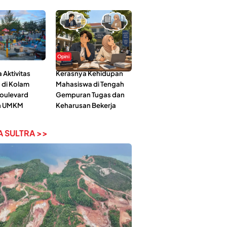
Opini
Aktivitas
Kerasnya Kehidupan
 di Kolam
Mahasiswa di Tengah
Boulevard
Gempuran Tugas dan
n UMKM
Keharusan Bekerja
 SULTRA >>