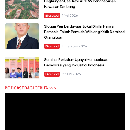
Lingkungan Usai Revisi RTRW Penghapusan
Kawasan Tambang
1 Mei 2026
Ekosospol
Slogan Pemberdayaan Lokal Dinilai Hanya
Pemanis, Tokoh Pemuda Wilalang Kritik Dominasi
Orang Luar
15 Februari 2026
Ekosospol
Seminar Perludem Upaya Memperkuat
Demokrasi yang Inklusif di Indonesia
22 Juni 2025
Ekosospol
PODCAST BAGI CERITA >>>
Pemutar
Video