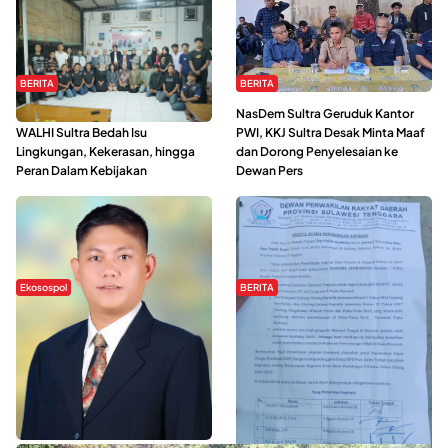
BERITA
BERITA
Refleksi Gerakan Perempuan,
NasDem Sultra Geruduk Kantor
WALHI Sultra Bedah Isu
PWI, KKJ Sultra Desak Minta Maaf
Lingkungan, Kekerasan, hingga
dan Dorong Penyelesaian ke
Peran Dalam Kebijakan
Dewan Pers
Ekosospol
BERITA
Slogan Pemberdayaan Lokal
Hipmawani Bersama DPRD Sultra
Dinilai Hanya Pemanis, Tokoh
Sepakati RDP Perihal IUP
Pemuda Wilalang Kritik Dominasi
Pertambangan di Pulau Wawonii
Orang Luar
WISATA SULTRA >>