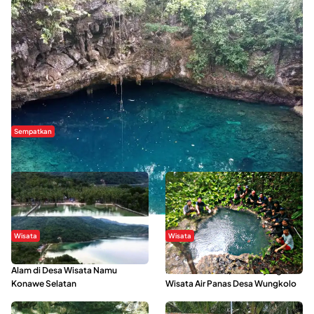
Sempatkan
Danau Rebi-Rebi, Pesona Alam Tersembunyi di Morowali
Wisata
Wisata
Menikmati Suasana Keindahan
Sering Menjadi Tempat Refreshing
Alam di Desa Wisata Namu
Mahasiswa KKN, Yuk Kunjungi
Konawe Selatan
Wisata Air Panas Desa Wungkolo