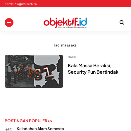
Skip
Kamis, 6 Agustus 2026
to
content
Tag:
masa aksi
Bidik
Kala Massa Beraksi,
Security Pun Bertindak
POSTINGAN POPULER>>
Keindahan Alam Semesta