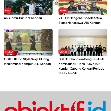
Foto
VIDEO
Anis Temui Buruh di Kendari
VIDEO: Mengenal Sosok Ketua
Senat Mahasiswa IAIN Kendari
VIDEO
Civitas
OBJEKTIF TV: Style Sexy Alluring
FOTO: Pelantikan Pengurus HMI
Menjamur di Kampus IAIN Kendari
Komisariat (P) Ibnu Rusyd IAIN
Kendari Cabang Kendari Periode
1444-1445 H