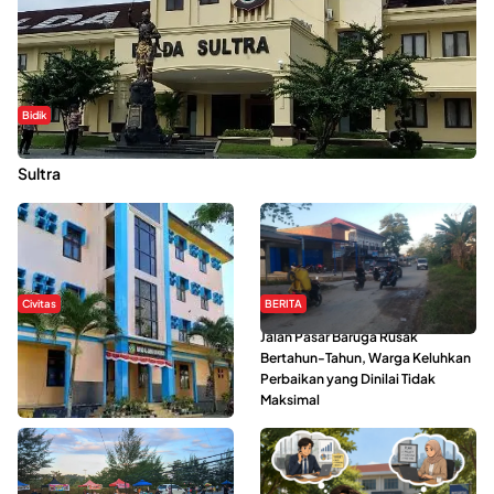
Bidik
Dugaan Kekerasan Seksual di UIN Kendari Dilaporkan ke Polda
Sultra
Civitas
BERITA
Di Balik Kehidupan Ma’had Al-
Jalan Pasar Baruga Rusak
Jami’ah UIN Kendari : Mahasiswa
Bertahun-Tahun, Warga Keluhkan
Ceritakan Manfaat dan Tantangan
Perbaikan yang Dinilai Tidak
Maksimal