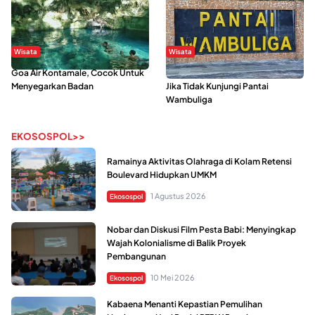
Wisata
Wisata
Goa Air Kontamale, Cocok Untuk
Berkunjung Ke Wakatobi, Nyesal
Menyegarkan Badan
Jika Tidak Kunjungi Pantai
Wambuliga
EKOSOSPOL>>
Ramainya Aktivitas Olahraga di Kolam Retensi
Boulevard Hidupkan UMKM
1 Agustus 2026
Ekosospol
Nobar dan Diskusi Film Pesta Babi: Menyingkap
Wajah Kolonialisme di Balik Proyek
Pembangunan
10 Mei 2026
Ekosospol
Kabaena Menanti Kepastian Pemulihan