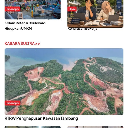
Ekosospol
Opini
Ramainya Aktivitas Olahraga di
Kerasnya Kehidupan Mahasiswa di
Kolam Retensi Boulevard
Tengah Gempuran Tugas dan
Hidupkan UMKM
Keharusan Bekerja
KABARA SULTRA >>
Ekosospol
Kabaena Menanti Kepastian Pemulihan Lingkungan Usai Revisi
RTRW Penghapusan Kawasan Tambang