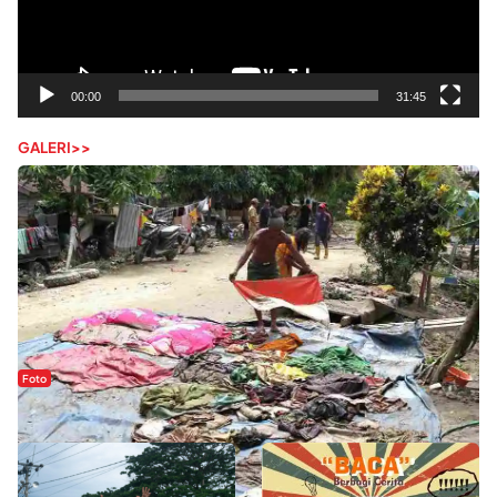
00:00
31:45
GALERI>>
Foto
Sejak Banjir Bandang, Warga Butuhkan Air Bersih