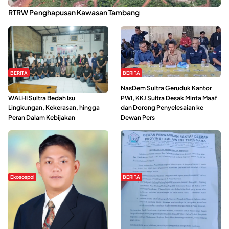
Kabaena Menanti Kepastian Pemulihan Lingkungan Usai Revisi
RTRW Penghapusan Kawasan Tambang
BERITA
BERITA
Refleksi Gerakan Perempuan,
NasDem Sultra Geruduk Kantor
WALHI Sultra Bedah Isu
PWI, KKJ Sultra Desak Minta Maaf
Lingkungan, Kekerasan, hingga
dan Dorong Penyelesaian ke
Peran Dalam Kebijakan
Dewan Pers
Ekosospol
BERITA
Slogan Pemberdayaan Lokal
Hipmawani Bersama DPRD Sultra
Dinilai Hanya Pemanis, Tokoh
Sepakati RDP Perihal IUP
Pemuda Wilalang Kritik Dominasi
Pertambangan di Pulau Wawonii
Orang Luar