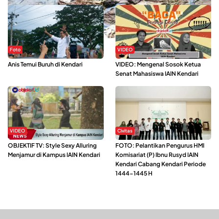
Foto
VIDEO
Anis Temui Buruh di Kendari
VIDEO: Mengenal Sosok Ketua
Senat Mahasiswa IAIN Kendari
VIDEO
Civitas
OBJEKTIF TV: Style Sexy Alluring
FOTO: Pelantikan Pengurus HMI
Menjamur di Kampus IAIN Kendari
Komisariat (P) Ibnu Rusyd IAIN
Kendari Cabang Kendari Periode
1444-1445 H