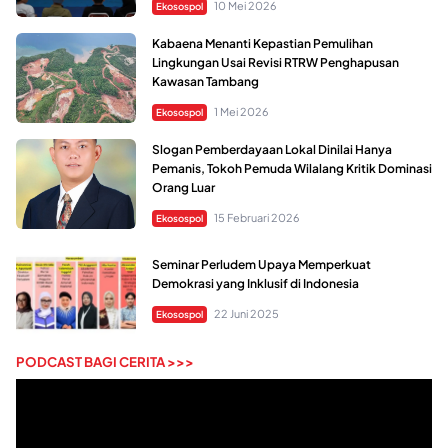
10 Mei 2026
Ekosospol
Kabaena Menanti Kepastian Pemulihan
Lingkungan Usai Revisi RTRW Penghapusan
Kawasan Tambang
1 Mei 2026
Ekosospol
Slogan Pemberdayaan Lokal Dinilai Hanya
Pemanis, Tokoh Pemuda Wilalang Kritik Dominasi
Orang Luar
15 Februari 2026
Ekosospol
Seminar Perludem Upaya Memperkuat
Demokrasi yang Inklusif di Indonesia
22 Juni 2025
Ekosospol
PODCAST BAGI CERITA >>>
Pemutar
Video