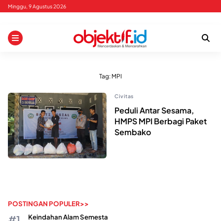
Skip
Minggu, 9 Agustus 2026
to
content
Tag:
MPI
Civitas
Peduli Antar Sesama,
HMPS MPI Berbagi Paket
Sembako
POSTINGAN POPULER>>
Keindahan Alam Semesta