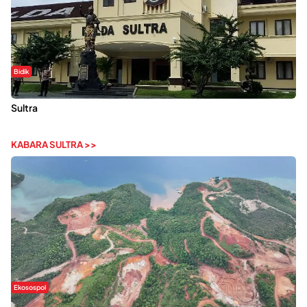
Bidik
Dugaan Kekerasan Seksual di UIN Kendari Dilaporkan ke Polda
Sultra
KABARA SULTRA >>
Ekosospol