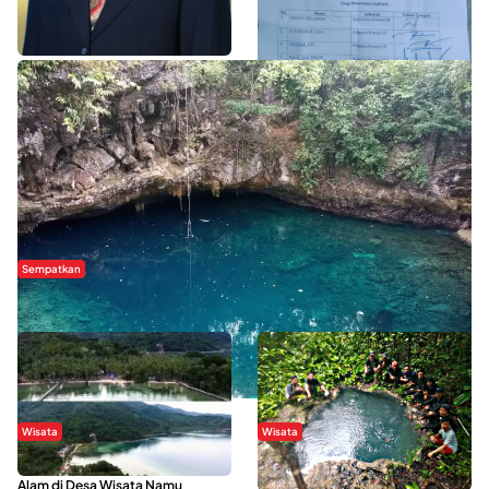
WISATA SULTRA >>
Sempatkan
Danau Rebi-Rebi, Pesona Alam Tersembunyi di Morowali
Wisata
Wisata
Menikmati Suasana Keindahan
Sering Menjadi Tempat Refreshing
Alam di Desa Wisata Namu
Mahasiswa KKN, Yuk Kunjungi