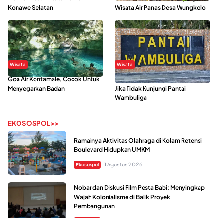
Konawe Selatan
Wisata Air Panas Desa Wungkolo
Wisata
Wisata
Goa Air Kontamale, Cocok Untuk
Berkunjung Ke Wakatobi, Nyesal
Menyegarkan Badan
Jika Tidak Kunjungi Pantai
Wambuliga
EKOSOSPOL>>
Ramainya Aktivitas Olahraga di Kolam Retensi
Boulevard Hidupkan UMKM
1 Agustus 2026
Ekosospol
Nobar dan Diskusi Film Pesta Babi: Menyingkap
Wajah Kolonialisme di Balik Proyek
Pembangunan