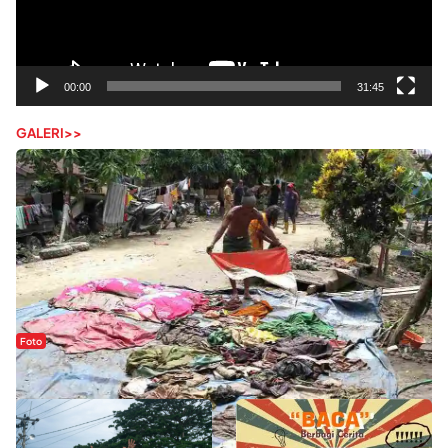
00:00
31:45
GALERI>>
Foto
Sejak Banjir Bandang, Warga Butuhkan Air Bersih