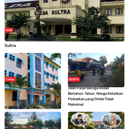
Bidik
Dugaan Kekerasan Seksual di UIN Kendari Dilaporkan ke Polda
Sultra
Civitas
BERITA
Di Balik Kehidupan Ma’had Al-
Jalan Pasar Baruga Rusak
Jami’ah UIN Kendari : Mahasiswa
Bertahun-Tahun, Warga Keluhkan
Ceritakan Manfaat dan Tantangan
Perbaikan yang Dinilai Tidak
Maksimal