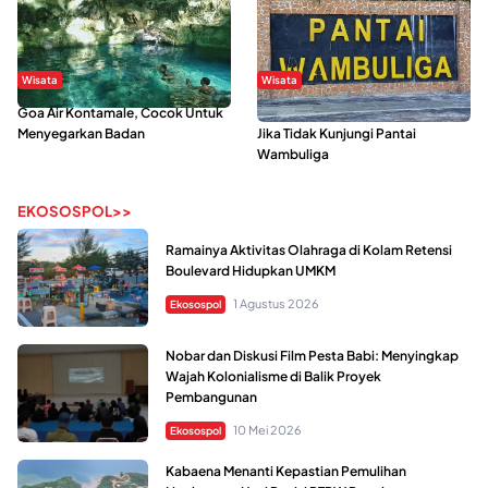
Wisata
Wisata
Goa Air Kontamale, Cocok Untuk
Berkunjung Ke Wakatobi, Nyesal
Menyegarkan Badan
Jika Tidak Kunjungi Pantai
Wambuliga
EKOSOSPOL>>
Ramainya Aktivitas Olahraga di Kolam Retensi
Boulevard Hidupkan UMKM
1 Agustus 2026
Ekosospol
Nobar dan Diskusi Film Pesta Babi: Menyingkap
Wajah Kolonialisme di Balik Proyek
Pembangunan
10 Mei 2026
Ekosospol
Kabaena Menanti Kepastian Pemulihan