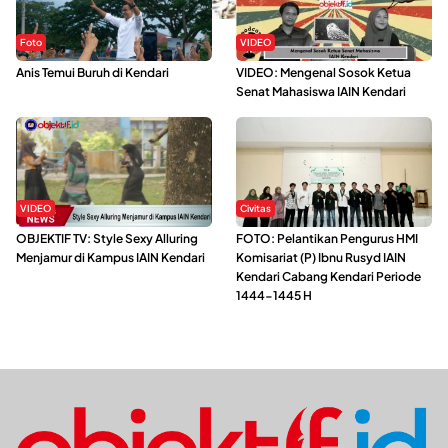
Foto
VIDEO
Anis Temui Buruh di Kendari
VIDEO: Mengenal Sosok Ketua
Senat Mahasiswa IAIN Kendari
VIDEO
Civitas
OBJEKTIF TV: Style Sexy Alluring
FOTO: Pelantikan Pengurus HMI
Menjamur di Kampus IAIN Kendari
Komisariat (P) Ibnu Rusyd IAIN
Kendari Cabang Kendari Periode
1444-1445 H