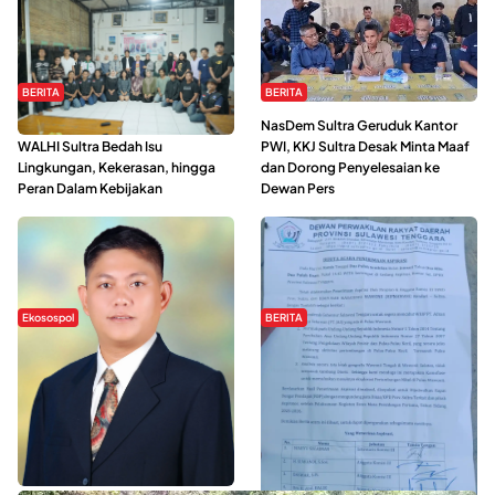
BERITA
BERITA
Refleksi Gerakan Perempuan,
NasDem Sultra Geruduk Kantor
WALHI Sultra Bedah Isu
PWI, KKJ Sultra Desak Minta Maaf
Lingkungan, Kekerasan, hingga
dan Dorong Penyelesaian ke
Peran Dalam Kebijakan
Dewan Pers
Ekosospol
BERITA
Slogan Pemberdayaan Lokal
Hipmawani Bersama DPRD Sultra
Dinilai Hanya Pemanis, Tokoh
Sepakati RDP Perihal IUP
Pemuda Wilalang Kritik Dominasi
Pertambangan di Pulau Wawonii
Orang Luar
WISATA SULTRA >>