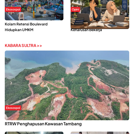
Ekosospol
Opini
Ramainya Aktivitas Olahraga di
Kerasnya Kehidupan Mahasiswa di
Kolam Retensi Boulevard
Tengah Gempuran Tugas dan
Hidupkan UMKM
Keharusan Bekerja
KABARA SULTRA >>
Ekosospol
Kabaena Menanti Kepastian Pemulihan Lingkungan Usai Revisi
RTRW Penghapusan Kawasan Tambang