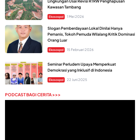
Lingkungan Usai Revisi RTRW Penghapusan
Kawasan Tambang
1 Mei 2026
Ekosospol
Slogan Pemberdayaan Lokal Dinilai Hanya
Pemanis, Tokoh Pemuda Wilalang Kritik Dominasi
Orang Luar
15 Februari 2026
Ekosospol
Seminar Perludem Upaya Memperkuat
Demokrasi yang Inklusif di Indonesia
22 Juni 2025
Ekosospol
PODCAST BAGI CERITA >>>
Pemutar
Video