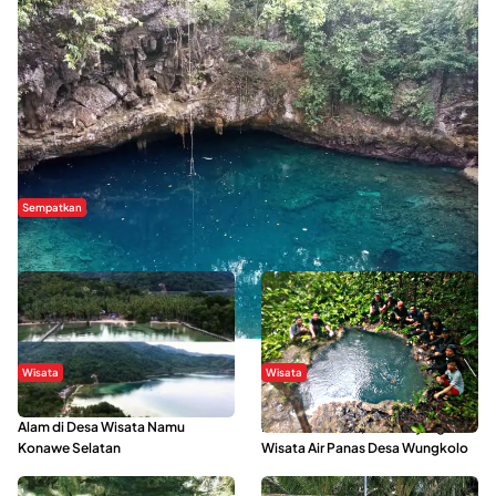
Sempatkan
Danau Rebi-Rebi, Pesona Alam Tersembunyi di Morowali
Wisata
Wisata
Menikmati Suasana Keindahan
Sering Menjadi Tempat Refreshing
Alam di Desa Wisata Namu
Mahasiswa KKN, Yuk Kunjungi
Konawe Selatan
Wisata Air Panas Desa Wungkolo