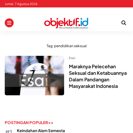
Skip
Jumat, 7 Agustus 2026
to
content
Tag:
pendidikan seksual
Esai
Maraknya Pelecehan
Seksual dan Ketabuannya
Dalam Pandangan
Masyarakat Indonesia
POSTINGAN POPULER>>
Keindahan Alam Semesta