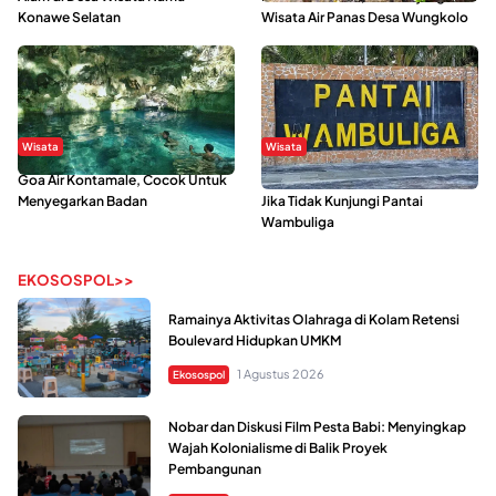
Konawe Selatan
Wisata Air Panas Desa Wungkolo
Wisata
Wisata
Goa Air Kontamale, Cocok Untuk
Berkunjung Ke Wakatobi, Nyesal
Menyegarkan Badan
Jika Tidak Kunjungi Pantai
Wambuliga
EKOSOSPOL>>
Ramainya Aktivitas Olahraga di Kolam Retensi
Boulevard Hidupkan UMKM
1 Agustus 2026
Ekosospol
Nobar dan Diskusi Film Pesta Babi: Menyingkap
Wajah Kolonialisme di Balik Proyek
Pembangunan