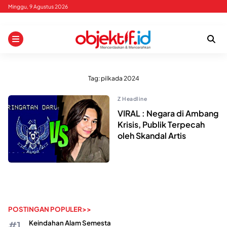
Skip
Minggu, 9 Agustus 2026
to
content
Tag:
pilkada 2024
Z Headline
VIRAL : Negara di Ambang
Krisis, Publik Terpecah
oleh Skandal Artis
POSTINGAN POPULER>>
Keindahan Alam Semesta