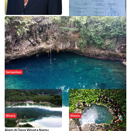
WISATA SULTRA >>
Sempatkan
Danau Rebi-Rebi, Pesona Alam Tersembunyi di Morowali
Wisata
Wisata
Menikmati Suasana Keindahan
Sering Menjadi Tempat Refreshing
Alam di Desa Wisata Namu
Mahasiswa KKN, Yuk Kunjungi