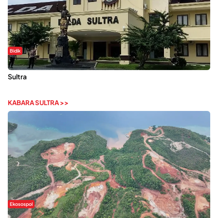
Bidik
Dugaan Kekerasan Seksual di UIN Kendari Dilaporkan ke Polda
Sultra
KABARA SULTRA >>
Ekosospol