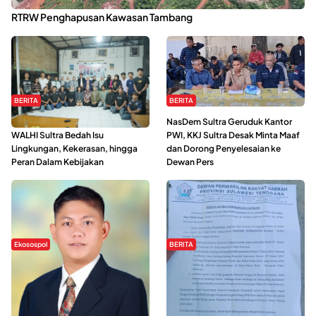
Kabaena Menanti Kepastian Pemulihan Lingkungan Usai Revisi
RTRW Penghapusan Kawasan Tambang
BERITA
BERITA
Refleksi Gerakan Perempuan,
NasDem Sultra Geruduk Kantor
WALHI Sultra Bedah Isu
PWI, KKJ Sultra Desak Minta Maaf
Lingkungan, Kekerasan, hingga
dan Dorong Penyelesaian ke
Peran Dalam Kebijakan
Dewan Pers
Ekosospol
BERITA
Slogan Pemberdayaan Lokal
Hipmawani Bersama DPRD Sultra
Dinilai Hanya Pemanis, Tokoh
Sepakati RDP Perihal IUP
Pemuda Wilalang Kritik Dominasi
Pertambangan di Pulau Wawonii
Orang Luar