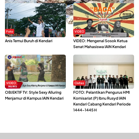
Foto
VIDEO
Anis Temui Buruh di Kendari
VIDEO: Mengenal Sosok Ketua
Senat Mahasiswa IAIN Kendari
VIDEO
Civitas
OBJEKTIF TV: Style Sexy Alluring
FOTO: Pelantikan Pengurus HMI
Menjamur di Kampus IAIN Kendari
Komisariat (P) Ibnu Rusyd IAIN
Kendari Cabang Kendari Periode
1444-1445 H