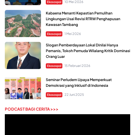
10 Mei 2026
Ekosospol
Kabaena Menanti Kepastian Pemulihan
Lingkungan Usai Revisi RTRW Penghapusan
Kawasan Tambang
1 Mei 2026
Ekosospol
Slogan Pemberdayaan Lokal Dinilai Hanya
Pemanis, Tokoh Pemuda Wilalang Kritik Dominasi
Orang Luar
15 Februari 2026
Ekosospol
Seminar Perludem Upaya Memperkuat
Demokrasi yang Inklusif di Indonesia
22 Juni 2025
Ekosospol
PODCAST BAGI CERITA >>>
Pemutar
Video