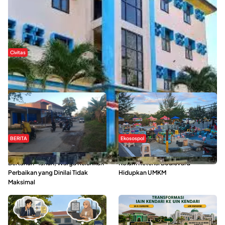
Civitas
Di Balik Kehidupan Ma’had Al-Jami’ah UIN Kendari : Mahasiswa
Ceritakan Manfaat dan Tantangan
BERITA
Ekosospol
Jalan Pasar Baruga Rusak
Ramainya Aktivitas Olahraga di
Bertahun-Tahun, Warga Keluhkan
Kolam Retensi Boulevard
Perbaikan yang Dinilai Tidak
Hidupkan UMKM
Maksimal