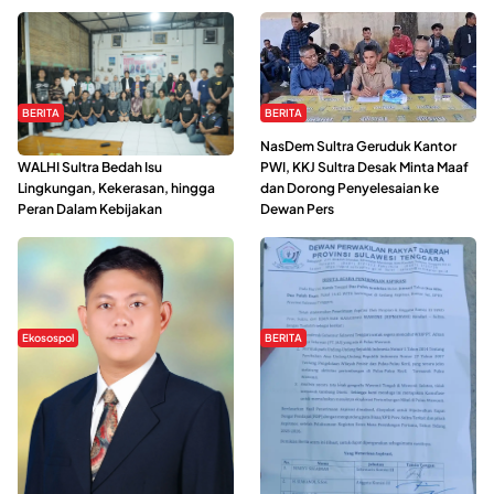
BERITA
BERITA
Refleksi Gerakan Perempuan,
NasDem Sultra Geruduk Kantor
WALHI Sultra Bedah Isu
PWI, KKJ Sultra Desak Minta Maaf
Lingkungan, Kekerasan, hingga
dan Dorong Penyelesaian ke
Peran Dalam Kebijakan
Dewan Pers
Ekosospol
BERITA
Slogan Pemberdayaan Lokal
Hipmawani Bersama DPRD Sultra
Dinilai Hanya Pemanis, Tokoh
Sepakati RDP Perihal IUP
Pemuda Wilalang Kritik Dominasi
Pertambangan di Pulau Wawonii
Orang Luar
WISATA SULTRA >>