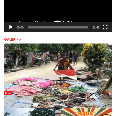
00:00
31:45
GALERI>>
Foto
Sejak Banjir Bandang, Warga Butuhkan Air Bersih