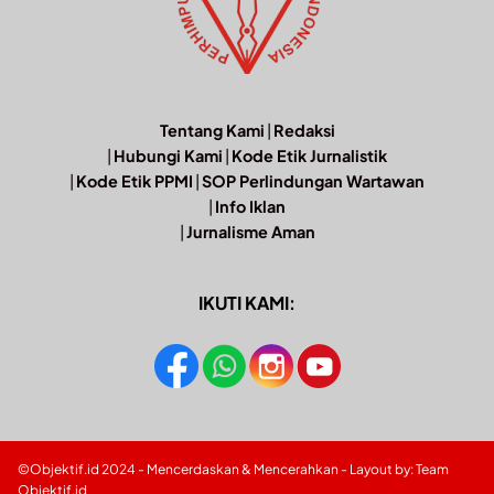
Tentang Kami
|
Redaksi
|
Hubungi Kami
|
Kode Etik Jurnalistik
|
Kode Etik PPMI
|
SOP Perlindungan Wartawan
|
Info Iklan
|
Jurnalisme Aman
IKUTI KAMI:
©Objektif.id 2024 - Mencerdaskan & Mencerahkan - Layout by: Team
Objektif.id