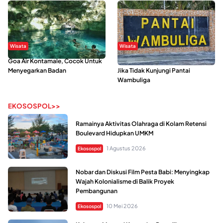
Wisata
Wisata
Goa Air Kontamale, Cocok Untuk
Berkunjung Ke Wakatobi, Nyesal
Menyegarkan Badan
Jika Tidak Kunjungi Pantai
Wambuliga
EKOSOSPOL>>
Ramainya Aktivitas Olahraga di Kolam Retensi
Boulevard Hidupkan UMKM
1 Agustus 2026
Ekosospol
Nobar dan Diskusi Film Pesta Babi: Menyingkap
Wajah Kolonialisme di Balik Proyek
Pembangunan
10 Mei 2026
Ekosospol