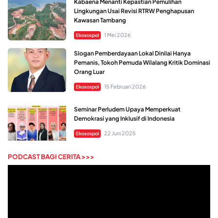
Kabaena Menanti Kepastian Pemulihan
Lingkungan Usai Revisi RTRW Penghapusan
Kawasan Tambang
1 Mei 2026
Ekosospol
Slogan Pemberdayaan Lokal Dinilai Hanya
Pemanis, Tokoh Pemuda Wilalang Kritik Dominasi
Orang Luar
15 Februari 2026
Ekosospol
Seminar Perludem Upaya Memperkuat
Demokrasi yang Inklusif di Indonesia
22 Juni 2025
Ekosospol
PODCAST BAGI CERITA >>>
Pemutar
Video