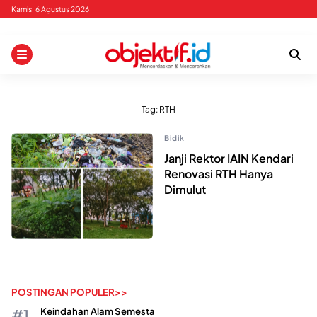
Skip
Kamis, 6 Agustus 2026
to
content
Tag:
RTH
Bidik
Janji Rektor IAIN Kendari
Renovasi RTH Hanya
Dimulut
POSTINGAN POPULER>>
Keindahan Alam Semesta