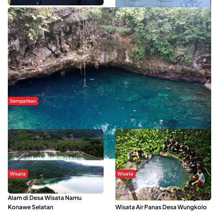
Sempatkan
Danau Rebi-Rebi, Pesona Alam Tersembunyi di Morowali
Wisata
Wisata
Menikmati Suasana Keindahan
Sering Menjadi Tempat Refreshing
Alam di Desa Wisata Namu
Mahasiswa KKN, Yuk Kunjungi
Konawe Selatan
Wisata Air Panas Desa Wungkolo