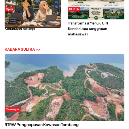
Opini
BERITA
Kerasnya Kehidupan Mahasiswa di
IAIN Kendari Mantapkan
Tengah Gempuran Tugas dan
Transformasi Menuju UIN
Keharusan Bekerja
Kendari,apa tanggapan
mahasiswa?
KABARA SULTRA >>
Ekosospol
Kabaena Menanti Kepastian Pemulihan Lingkungan Usai Revisi
RTRW Penghapusan Kawasan Tambang