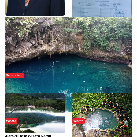
WISATA SULTRA >>
Sempatkan
Danau Rebi-Rebi, Pesona Alam Tersembunyi di Morowali
Wisata
Wisata
Menikmati Suasana Keindahan
Sering Menjadi Tempat Refreshing
Alam di Desa Wisata Namu
Mahasiswa KKN, Yuk Kunjungi