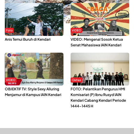
Foto
VIDEO
Anis Temui Buruh di Kendari
VIDEO: Mengenal Sosok Ketua
Senat Mahasiswa IAIN Kendari
VIDEO
Civitas
OBJEKTIF TV: Style Sexy Alluring
FOTO: Pelantikan Pengurus HMI
Menjamur di Kampus IAIN Kendari
Komisariat (P) Ibnu Rusyd IAIN
Kendari Cabang Kendari Periode
1444-1445 H