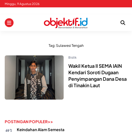
Skip
Minggu, 9 Agustus 2026
to
content
Tag:
Sulawesi Tengah
Bidik
Wakil Ketua II SEMA IAIN
Kendari Soroti Dugaan
Penyimpangan Dana Desa
di Tinakin Laut
POSTINGAN POPULER>>
Keindahan Alam Semesta