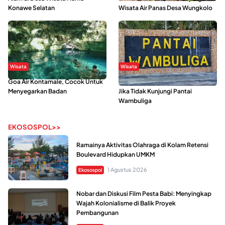
Konawe Selatan
Wisata Air Panas Desa Wungkolo
Wisata
Wisata
Goa Air Kontamale, Cocok Untuk
Berkunjung Ke Wakatobi, Nyesal
Menyegarkan Badan
Jika Tidak Kunjungi Pantai
Wambuliga
EKOSOSPOL>>
Ramainya Aktivitas Olahraga di Kolam Retensi
Boulevard Hidupkan UMKM
1 Agustus 2026
Ekosospol
Nobar dan Diskusi Film Pesta Babi: Menyingkap
Wajah Kolonialisme di Balik Proyek
Pembangunan