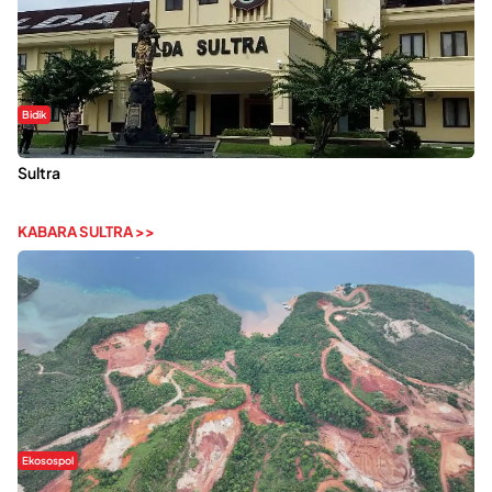
Bidik
Dugaan Kekerasan Seksual di UIN Kendari Dilaporkan ke Polda
Sultra
KABARA SULTRA >>
Ekosospol