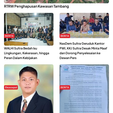
Kabaena Menanti Kepastian Pemulihan Lingkungan Usai Revisi
RTRW Penghapusan Kawasan Tambang
BERITA
BERITA
Refleksi Gerakan Perempuan,
NasDem Sultra Geruduk Kantor
WALHI Sultra Bedah Isu
PWI, KKJ Sultra Desak Minta Maaf
Lingkungan, Kekerasan, hingga
dan Dorong Penyelesaian ke
Peran Dalam Kebijakan
Dewan Pers
Ekosospol
BERITA
Slogan Pemberdayaan Lokal
Hipmawani Bersama DPRD Sultra
Dinilai Hanya Pemanis, Tokoh
Sepakati RDP Perihal IUP
Pemuda Wilalang Kritik Dominasi
Pertambangan di Pulau Wawonii
Orang Luar