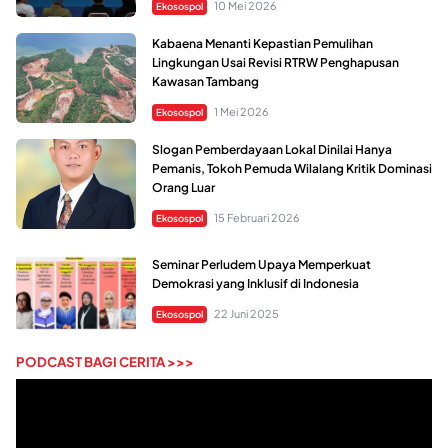
10 Mei 2026
Ekosospol
Kabaena Menanti Kepastian Pemulihan
Lingkungan Usai Revisi RTRW Penghapusan
Kawasan Tambang
1 Mei 2026
Ekosospol
Slogan Pemberdayaan Lokal Dinilai Hanya
Pemanis, Tokoh Pemuda Wilalang Kritik Dominasi
Orang Luar
15 Februari 2026
Ekosospol
Seminar Perludem Upaya Memperkuat
Demokrasi yang Inklusif di Indonesia
22 Juni 2025
Ekosospol
PODCAST BAGI CERITA >>>
Pemutar
Video