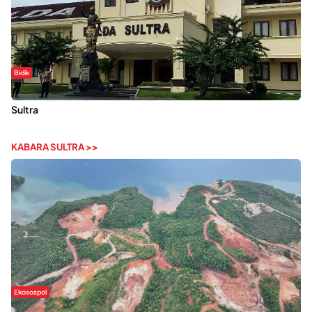
Bidik
Dugaan Kekerasan Seksual di UIN Kendari Dilaporkan ke Polda
Sultra
KABARA SULTRA >>
Ekosospol