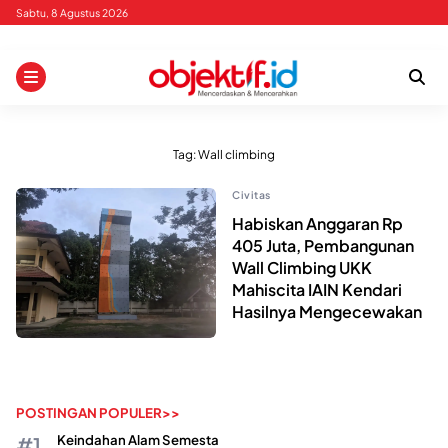
Skip
Sabtu, 8 Agustus 2026
to
content
Tag:
Wall climbing
Civitas
Habiskan Anggaran Rp
405 Juta, Pembangunan
Wall Climbing UKK
Mahiscita IAIN Kendari
Hasilnya Mengecewakan
POSTINGAN POPULER>>
Keindahan Alam Semesta