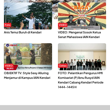
Foto
VIDEO
Anis Temui Buruh di Kendari
VIDEO: Mengenal Sosok Ketua
Senat Mahasiswa IAIN Kendari
VIDEO
Civitas
OBJEKTIF TV: Style Sexy Alluring
FOTO: Pelantikan Pengurus HMI
Menjamur di Kampus IAIN Kendari
Komisariat (P) Ibnu Rusyd IAIN
Kendari Cabang Kendari Periode
1444-1445 H