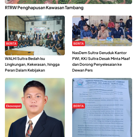
Kabaena Menanti Kepastian Pemulihan Lingkungan Usai Revisi
RTRW Penghapusan Kawasan Tambang
BERITA
BERITA
Refleksi Gerakan Perempuan,
NasDem Sultra Geruduk Kantor
WALHI Sultra Bedah Isu
PWI, KKJ Sultra Desak Minta Maaf
Lingkungan, Kekerasan, hingga
dan Dorong Penyelesaian ke
Peran Dalam Kebijakan
Dewan Pers
Ekosospol
BERITA
Slogan Pemberdayaan Lokal
Hipmawani Bersama DPRD Sultra
Dinilai Hanya Pemanis, Tokoh
Sepakati RDP Perihal IUP
Pemuda Wilalang Kritik Dominasi
Pertambangan di Pulau Wawonii
Orang Luar