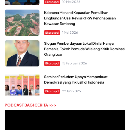
10 Mei 2026
Ekosospol
Kabaena Menanti Kepastian Pemulihan
Lingkungan Usai Revisi RTRW Penghapusan
Kawasan Tambang
1 Mei 2026
Ekosospol
Slogan Pemberdayaan Lokal Dinilai Hanya
Pemanis, Tokoh Pemuda Wilalang Kritik Dominasi
Orang Luar
15 Februari 2026
Ekosospol
Seminar Perludem Upaya Memperkuat
Demokrasi yang Inklusif di Indonesia
22 Juni 2025
Ekosospol
PODCAST BAGI CERITA >>>
Pemutar
Video