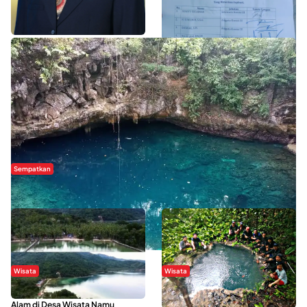
WISATA SULTRA >>
Sempatkan
Danau Rebi-Rebi, Pesona Alam Tersembunyi di Morowali
Wisata
Wisata
Menikmati Suasana Keindahan
Sering Menjadi Tempat Refreshing
Alam di Desa Wisata Namu
Mahasiswa KKN, Yuk Kunjungi