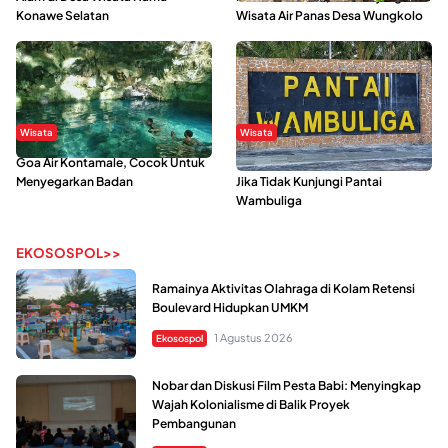
Konawe Selatan
Wisata Air Panas Desa Wungkolo
Wisata
Wisata
Goa Air Kontamale, Cocok Untuk
Berkunjung Ke Wakatobi, Nyesal
Menyegarkan Badan
Jika Tidak Kunjungi Pantai
Wambuliga
EKOSOSPOL>>
Ramainya Aktivitas Olahraga di Kolam Retensi
Boulevard Hidupkan UMKM
1 Agustus 2026
Ekosospol
Nobar dan Diskusi Film Pesta Babi: Menyingkap
Wajah Kolonialisme di Balik Proyek
Pembangunan