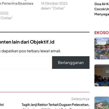
uk Penerima Beasiswa
14 Oktober 2023
Goa Air 
dalam "Civitas"
Cocok Un
l 2022
Menyega
"Civitas"
EKOSO
nten lain dari Objektif.id
 dapatkan pos terbaru lewat email.
Berlangganan
Selanjutnya
Ini
Tagih Janji Rektor Terkait Dugaan Pelecehan,