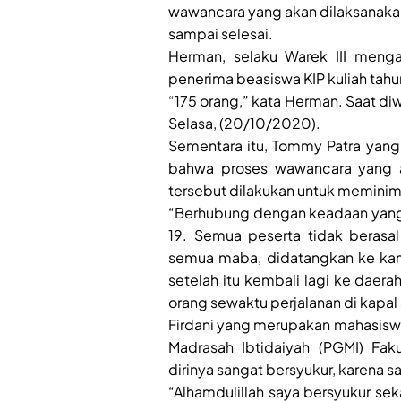
wawancara yang akan dilaksanaka
sampai selesai.
Herman, selaku Warek III meng
penerima beasiswa KIP kuliah tahu
“175 orang,” kata Herman. Saat d
Selasa, (20/10/2020).
Sementara itu, Tommy Patra ya
bahwa proses wawancara yang aka
tersebut dilakukan untuk meminima
“Berhubung dengan keadaan yang t
19. Semua peserta tidak berasa
semua maba, didatangkan ke kam
setelah itu kembali lagi ke dae
orang sewaktu perjalanan di kap
Firdani yang merupakan mahasiswi
Madrasah Ibtidaiyah (PGMI) Fak
dirinya sangat bersyukur, karena sa
“Alhamdulillah saya bersyukur seka