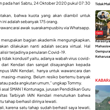
n pada hari Sabtu, 24 Oktober 2020 pukul 07:30
Tidak Ma
atakan, bahwa kuota yang akan diambil untuk
n ini adalah sebanyak 175 orang.
iwawancarai awak suarakampusbiru via Whatsapp.
Opini
ng merupakan bagian akademik mengungkapkan,
Kerasnya
n dilakukan nanti adalah secara virtual. Hal
Mahasisw
Gempura
lisir terjadinya penularan Covid-19.
Keharusa
idak kondusif yaitu, adanya wabah virus covid-
l dari Kendari dan sangat disayangkan kepada
pus IAIN Kendari, hanya untuk wawancara dan
rah masing-masing. Belum resiko bertemu banyak
KABARA
al atau pada angkutan umum,” ungkap Tommy.
 asal SMAN 1 Kontunaga, jurusan Pendidikan Guru
ultas Tarbiyah IAIN Kendari menuturkan bahwa
tu tahap berhasil dirinya lewati.
li, karena satu tahap sudah berhasil saya lewati,