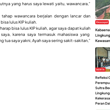
jutnya yang harus saya lewati yaitu, wawancara,”
 tahap wawancara berjalan dengan lancar dan
bisa lulus KIP kuliah.
Ekosospol
arap bisa lulus KIP kuliah, agar saya dapat kuliah
Kabaena 
saya, karena saya termasuk mahasiswa yang
Lingkung
g tua saya yakni, Ayah saya sering sakit-sakitan,”
Kawasan
BERITA
Refleksi
Perempu
Sultra Be
Lingkung
Kekerasa
Peran Da