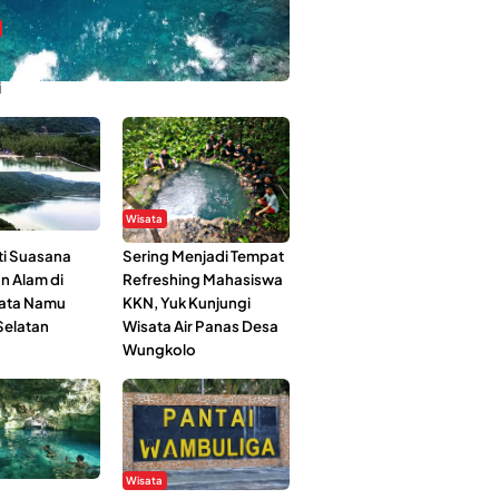
bi-Rebi, Pesona Alam Tersembunyi di
i
Wisata
i Suasana
Sering Menjadi Tempat
n Alam di
Refreshing Mahasiswa
ata Namu
KKN, Yuk Kunjungi
elatan
Wisata Air Panas Desa
Wungkolo
Wisata