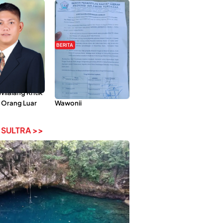
BERITA
Pemberdayaan
Hipmawani Bersama
ilai Hanya
DPRD Sultra Sepakati
 Tokoh
RDP Perihal IUP
lalang Kritik
Pertambangan di Pulau
 Orang Luar
Wawonii
 SULTRA >>