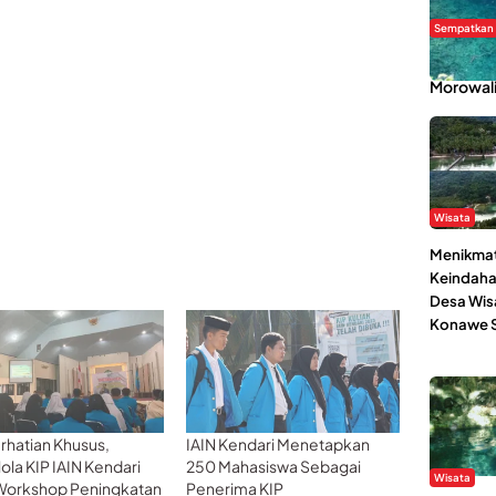
Sempatkan
Danau Re
Morowal
Wisata
Menikmat
Keindaha
Desa Wis
Konawe S
rhatian Khusus,
IAIN Kendari Menetapkan
ola KIP IAIN Kendari
250 Mahasiswa Sebagai
Wisata
Workshop Peningkatan
Penerima KIP