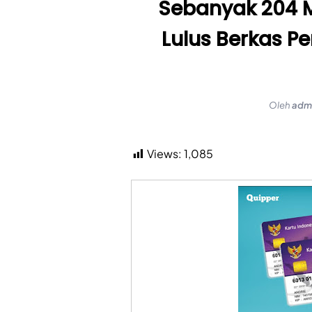
Sebanyak 204 M
Lulus Berkas P
Oleh
adm
Views:
1,085