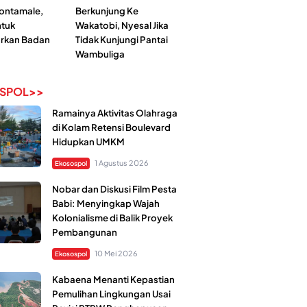
Kontamale,
Berkunjung Ke
tuk
Wakatobi, Nyesal Jika
rkan Badan
Tidak Kunjungi Pantai
Wambuliga
SPOL>>
Ramainya Aktivitas Olahraga
di Kolam Retensi Boulevard
Hidupkan UMKM
1 Agustus 2026
Ekosospol
Nobar dan Diskusi Film Pesta
Babi: Menyingkap Wajah
Kolonialisme di Balik Proyek
Pembangunan
10 Mei 2026
Ekosospol
Kabaena Menanti Kepastian
Pemulihan Lingkungan Usai