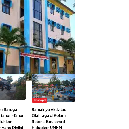
 Kehidupan Ma’had Al-Jami’ah UIN
: Mahasiswa Ceritakan Manfaat dan
an
Ekosospol
ar Baruga
Ramainya Aktivitas
rtahun-Tahun,
Olahraga di Kolam
luhkan
Retensi Boulevard
 yang Dinilai
Hidupkan UMKM