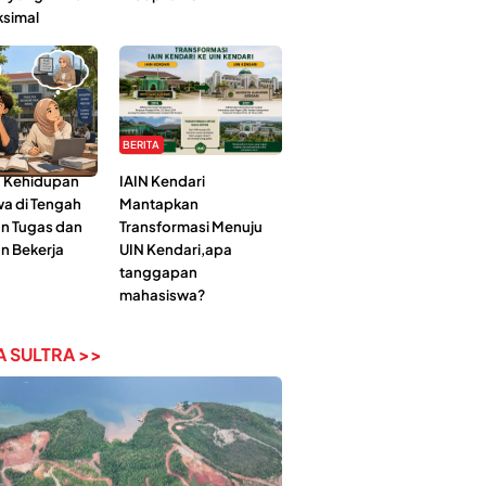
ksimal
BERITA
 Kehidupan
IAIN Kendari
a di Tengah
Mantapkan
n Tugas dan
Transformasi Menuju
n Bekerja
UIN Kendari,apa
tanggapan
mahasiswa?
 SULTRA >>