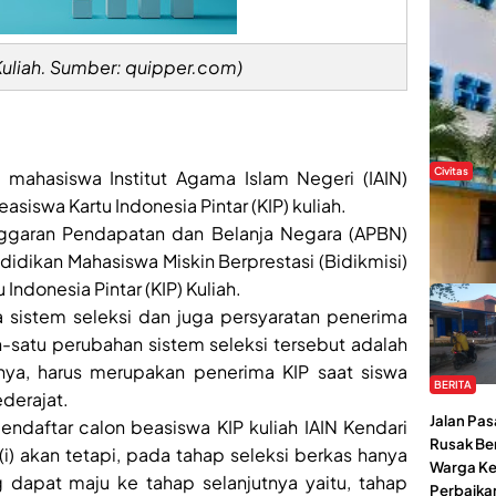
Kuliah. Sumber: quipper.com)
Civitas
ahasiswa Institut Agama Islam Negeri (IAIN)
asiswa Kartu Indonesia Pintar (KIP) kuliah.
Di Balik
Kendari 
ggaran Pendapatan dan Belanja Negara (APBN)
Tantang
didikan Mahasiswa Miskin Berprestasi (Bidikmisi)
Indonesia Pintar (KIP) Kuliah.
a sistem seleksi dan juga persyaratan penerima
h-satu perubahan sistem seleksi tersebut adalah
nya, harus merupakan penerima KIP saat siswa
BERITA
derajat.
Jalan Pas
endaftar calon beasiswa KIP kuliah IAIN Kendari
Rusak Be
) akan tetapi, pada tahap seleksi berkas hanya
Warga Ke
 dapat maju ke tahap selanjutnya yaitu, tahap
Perbaikan