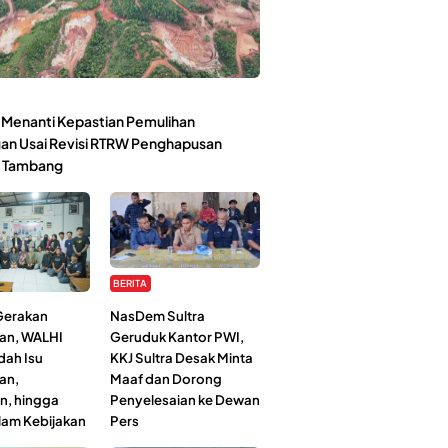
Menanti Kepastian Pemulihan
an Usai Revisi RTRW Penghapusan
 Tambang
BERITA
 Gerakan
NasDem Sultra
an, WALHI
Geruduk Kantor PWI,
dah Isu
KKJ Sultra Desak Minta
an,
Maaf dan Dorong
n, hingga
Penyelesaian ke Dewan
lam Kebijakan
Pers