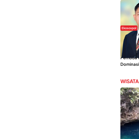
Ekosospol
Slogan 
Lokal Din
Pemanis,
Pemuda Wi
Dominasi
WISATA