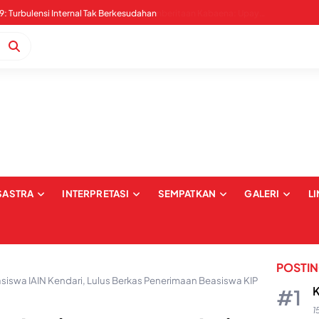
Pernyataan Sikap Serangan Digital dan Intimidasi terkait Pemberitaan Kabaena: Upaya Pembungkaman dan Pelecehan terhadap Institusi Media
SASTRA
INTERPRETASI
SEMPATKAN
GALERI
L
POSTI
swa IAIN Kendari, Lulus Berkas Penerimaan Beasiswa KIP
K
1