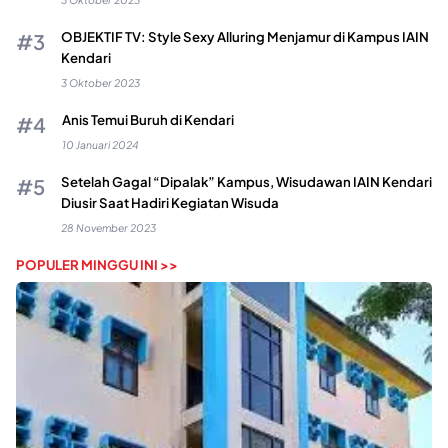
OBJEKTIF TV: Style Sexy Alluring Menjamur di Kampus IAIN
Kendari
3 Oktober 2023
Anis Temui Buruh di Kendari
10 Januari 2024
Setelah Gagal “Dipalak” Kampus, Wisudawan IAIN Kendari
Diusir Saat Hadiri Kegiatan Wisuda
28 November 2023
POPULER MINGGU INI >>