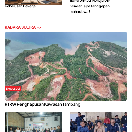
Tengah Gempuran Tugas dan
Transformasi Menuju UIN
Keharusan Bekerja
Kendari,apa tanggapan
mahasiswa?
KABARA SULTRA >>
Ekosospol
Kabaena Menanti Kepastian Pemulihan Lingkungan Usai Revisi
RTRW Penghapusan Kawasan Tambang