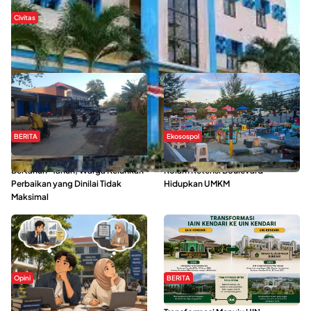
Civitas
Di Balik Kehidupan Ma’had Al-Jami’ah UIN Kendari : Mahasiswa
Ceritakan Manfaat dan Tantangan
BERITA
Ekosospol
Jalan Pasar Baruga Rusak
Ramainya Aktivitas Olahraga di
Bertahun-Tahun, Warga Keluhkan
Kolam Retensi Boulevard
Perbaikan yang Dinilai Tidak
Hidupkan UMKM
Maksimal
Opini
BERITA
Kerasnya Kehidupan Mahasiswa di
IAIN Kendari Mantapkan