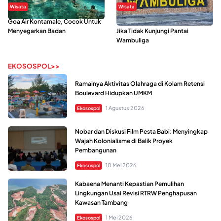
Wisata
Wisata
Goa Air Kontamale, Cocok Untuk
Berkunjung Ke Wakatobi, Nyesal
Menyegarkan Badan
Jika Tidak Kunjungi Pantai
Wambuliga
EKOSOSPOL>>
Ramainya Aktivitas Olahraga di Kolam Retensi
Boulevard Hidupkan UMKM
1 Agustus 2026
Ekosospol
Nobar dan Diskusi Film Pesta Babi: Menyingkap
Wajah Kolonialisme di Balik Proyek
Pembangunan
10 Mei 2026
Ekosospol
Kabaena Menanti Kepastian Pemulihan
Lingkungan Usai Revisi RTRW Penghapusan
Kawasan Tambang
1 Mei 2026
Ekosospol