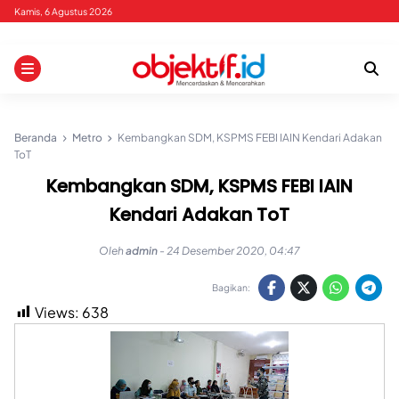
Skip
Kamis, 6 Agustus 2026
to
content
Beranda
Metro
Kembangkan SDM, KSPMS FEBI IAIN Kendari Adakan
ToT
Kembangkan SDM, KSPMS FEBI IAIN
Kendari Adakan ToT
Oleh
admin
-
24 Desember 2020, 04:47
Bagikan:
Views:
638