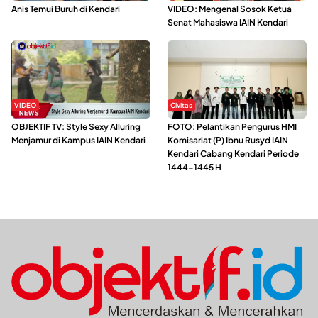
Anis Temui Buruh di Kendari
VIDEO: Mengenal Sosok Ketua
Senat Mahasiswa IAIN Kendari
VIDEO
Civitas
OBJEKTIF TV: Style Sexy Alluring
FOTO: Pelantikan Pengurus HMI
Menjamur di Kampus IAIN Kendari
Komisariat (P) Ibnu Rusyd IAIN
Kendari Cabang Kendari Periode
1444-1445 H