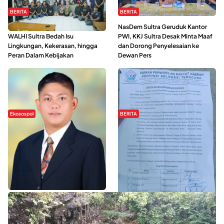
BERITA
BERITA
Refleksi Gerakan Perempuan,
NasDem Sultra Geruduk Kantor
WALHI Sultra Bedah Isu
PWI, KKJ Sultra Desak Minta Maaf
Lingkungan, Kekerasan, hingga
dan Dorong Penyelesaian ke
Peran Dalam Kebijakan
Dewan Pers
Ekosospol
BERITA
Slogan Pemberdayaan Lokal
Hipmawani Bersama DPRD Sultra
Dinilai Hanya Pemanis, Tokoh
Sepakati RDP Perihal IUP
Pemuda Wilalang Kritik Dominasi
Pertambangan di Pulau Wawonii
Orang Luar
WISATA SULTRA >>