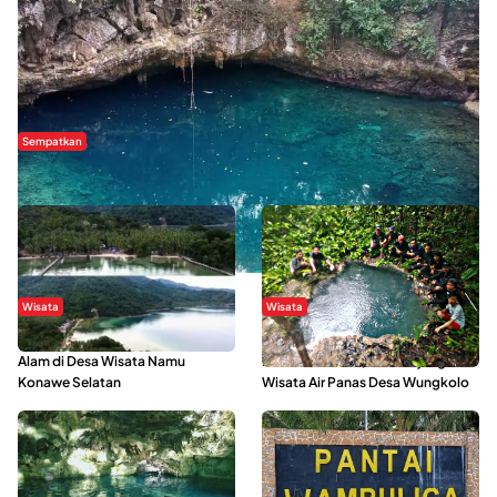
Sempatkan
Danau Rebi-Rebi, Pesona Alam Tersembunyi di Morowali
Wisata
Wisata
Menikmati Suasana Keindahan
Sering Menjadi Tempat Refreshing
Alam di Desa Wisata Namu
Mahasiswa KKN, Yuk Kunjungi
Konawe Selatan
Wisata Air Panas Desa Wungkolo