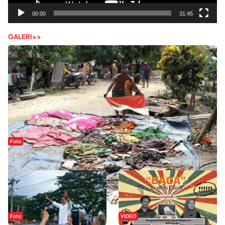
00:00
31:45
GALERI>>
Foto
Sejak Banjir Bandang, Warga Butuhkan Air Bersih
Foto
VIDEO