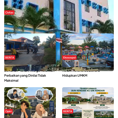
Civitas
Di Balik Kehidupan Ma’had Al-Jami’ah UIN Kendari : Mahasiswa
Ceritakan Manfaat dan Tantangan
BERITA
Ekosospol
Jalan Pasar Baruga Rusak
Ramainya Aktivitas Olahraga di
Bertahun-Tahun, Warga Keluhkan
Kolam Retensi Boulevard
Perbaikan yang Dinilai Tidak
Hidupkan UMKM
Maksimal
Opini
BERITA