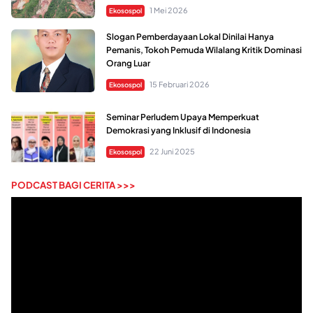
1 Mei 2026
Ekosospol
Slogan Pemberdayaan Lokal Dinilai Hanya
Pemanis, Tokoh Pemuda Wilalang Kritik Dominasi
Orang Luar
15 Februari 2026
Ekosospol
Seminar Perludem Upaya Memperkuat
Demokrasi yang Inklusif di Indonesia
22 Juni 2025
Ekosospol
PODCAST BAGI CERITA >>>
Pemutar
Video