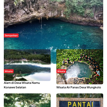
Sempatkan
Danau Rebi-Rebi, Pesona Alam Tersembunyi di Morowali
Wisata
Wisata
Menikmati Suasana Keindahan
Sering Menjadi Tempat Refreshing
Alam di Desa Wisata Namu
Mahasiswa KKN, Yuk Kunjungi
Konawe Selatan
Wisata Air Panas Desa Wungkolo