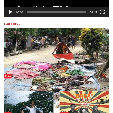
00:00
31:45
GALERI>>
Foto
Sejak Banjir Bandang, Warga Butuhkan Air Bersih