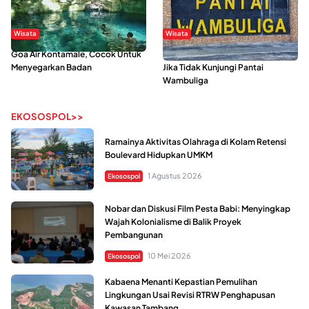
Wisata
Wisata
Goa Air Kontamale, Cocok Untuk
Berkunjung Ke Wakatobi, Nyesal
Menyegarkan Badan
Jika Tidak Kunjungi Pantai
Wambuliga
EKOSOSPOL>>
Ramainya Aktivitas Olahraga di Kolam Retensi
Boulevard Hidupkan UMKM
1 Agustus 2026
Ekosospol
Nobar dan Diskusi Film Pesta Babi: Menyingkap
Wajah Kolonialisme di Balik Proyek
Pembangunan
10 Mei 2026
Ekosospol
Kabaena Menanti Kepastian Pemulihan
Lingkungan Usai Revisi RTRW Penghapusan
Kawasan Tambang