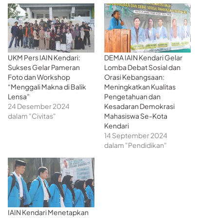
UKM Pers IAIN Kendari:
DEMA IAIN Kendari Gelar
Sukses Gelar Pameran
Lomba Debat Sosial dan
Foto dan Workshop
Orasi Kebangsaan:
“Menggali Makna di Balik
Meningkatkan Kualitas
Lensa”
Pengetahuan dan
24 Desember 2024
Kesadaran Demokrasi
dalam "Civitas"
Mahasiswa Se-Kota
Kendari
14 September 2024
dalam "Pendidikan"
IAIN Kendari Menetapkan