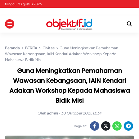
Skip
Minggu, 9 Agustus 2026
to
content
Beranda
BERITA
Civitas
Guna Meningkatkan Pemahaman
Wawasan Kebangsaan, IAIN Kendari Adakan Workshop Kepada
Mahasiswa Bidik Misi
Guna Meningkatkan Pemahaman
Wawasan Kebangsaan, IAIN Kendari
Adakan Workshop Kepada Mahasiswa
Bidik Misi
Oleh
admin
-
30 Oktober 2021, 13:34
Bagikan: