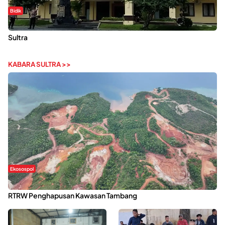
Bidik
Dugaan Kekerasan Seksual di UIN Kendari Dilaporkan ke Polda
Sultra
KABARA SULTRA >>
Ekosospol
Kabaena Menanti Kepastian Pemulihan Lingkungan Usai Revisi
RTRW Penghapusan Kawasan Tambang