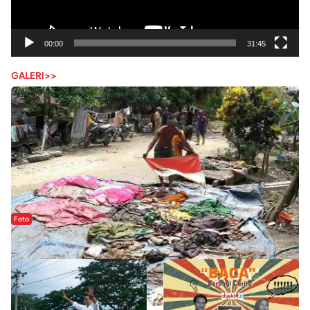
00:00
31:45
GALERI>>
Foto
Sejak Banjir Bandang, Warga Butuhkan Air Bersih