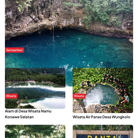
Sempatkan
Danau Rebi-Rebi, Pesona Alam Tersembunyi di Morowali
Wisata
Wisata
Menikmati Suasana Keindahan
Sering Menjadi Tempat Refreshing
Alam di Desa Wisata Namu
Mahasiswa KKN, Yuk Kunjungi
Konawe Selatan
Wisata Air Panas Desa Wungkolo