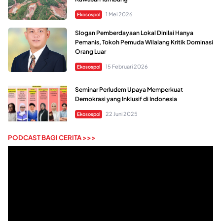
1 Mei 2026
Ekosospol
Slogan Pemberdayaan Lokal Dinilai Hanya
Pemanis, Tokoh Pemuda Wilalang Kritik Dominasi
Orang Luar
15 Februari 2026
Ekosospol
Seminar Perludem Upaya Memperkuat
Demokrasi yang Inklusif di Indonesia
22 Juni 2025
Ekosospol
PODCAST BAGI CERITA >>>
Pemutar
Video