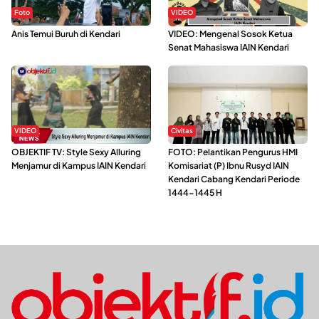
Foto
VIDEO
Anis Temui Buruh di Kendari
VIDEO: Mengenal Sosok Ketua
Senat Mahasiswa IAIN Kendari
VIDEO
Civitas
OBJEKTIF TV: Style Sexy Alluring
FOTO: Pelantikan Pengurus HMI
Menjamur di Kampus IAIN Kendari
Komisariat (P) Ibnu Rusyd IAIN
Kendari Cabang Kendari Periode
1444-1445 H