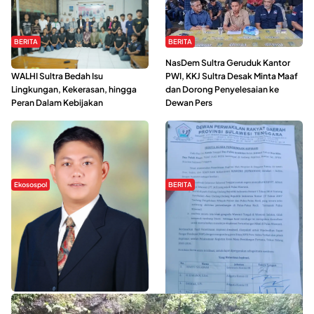
BERITA
BERITA
Refleksi Gerakan Perempuan,
NasDem Sultra Geruduk Kantor
WALHI Sultra Bedah Isu
PWI, KKJ Sultra Desak Minta Maaf
Lingkungan, Kekerasan, hingga
dan Dorong Penyelesaian ke
Peran Dalam Kebijakan
Dewan Pers
Ekosospol
BERITA
Slogan Pemberdayaan Lokal
Hipmawani Bersama DPRD Sultra
Dinilai Hanya Pemanis, Tokoh
Sepakati RDP Perihal IUP
Pemuda Wilalang Kritik Dominasi
Pertambangan di Pulau Wawonii
Orang Luar
WISATA SULTRA >>