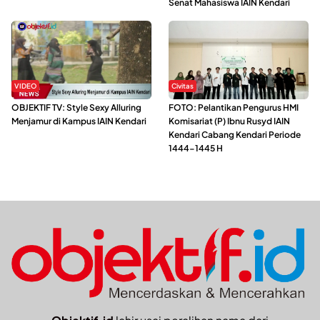
Senat Mahasiswa IAIN Kendari
VIDEO
Civitas
OBJEKTIF TV: Style Sexy Alluring
FOTO: Pelantikan Pengurus HMI
Menjamur di Kampus IAIN Kendari
Komisariat (P) Ibnu Rusyd IAIN
Kendari Cabang Kendari Periode
1444-1445 H