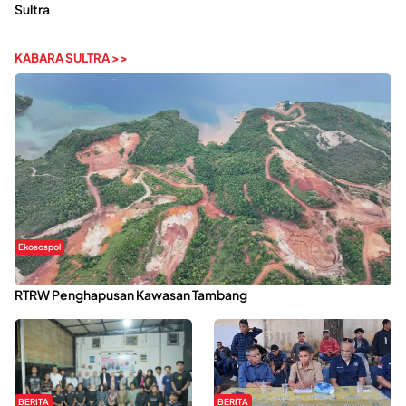
Sultra
KABARA SULTRA >>
Ekosospol
Kabaena Menanti Kepastian Pemulihan Lingkungan Usai Revisi
RTRW Penghapusan Kawasan Tambang
BERITA
BERITA