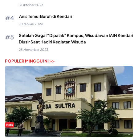
3 Oktober 2023
Anis Temui Buruh di Kendari
10 Januari 2024
Setelah Gagal “Dipalak” Kampus, Wisudawan IAIN Kendari
Diusir Saat Hadiri Kegiatan Wisuda
28 November 2023
POPULER MINGGU INI >>
Bidik
Dugaan Kekerasan Seksual di UIN Kendari Dilaporkan ke Polda