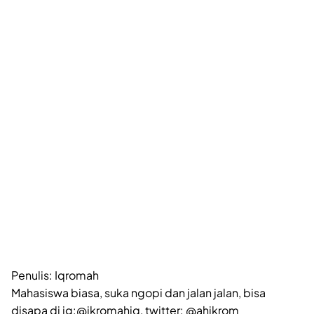
Penulis: Iqromah
Mahasiswa biasa, suka ngopi dan jalan jalan, bisa
disapa di ig:@ikromahiq, twitter: @ahikrom