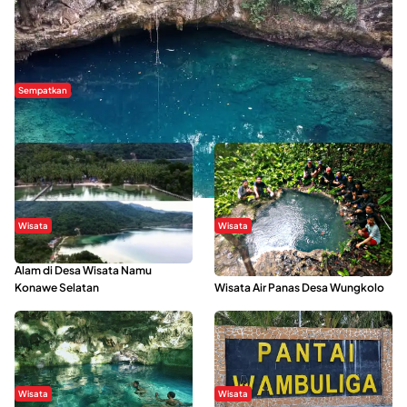
Sempatkan
Danau Rebi-Rebi, Pesona Alam Tersembunyi di Morowali
Wisata
Wisata
Menikmati Suasana Keindahan
Sering Menjadi Tempat Refreshing
Alam di Desa Wisata Namu
Mahasiswa KKN, Yuk Kunjungi
Konawe Selatan
Wisata Air Panas Desa Wungkolo
Wisata
Wisata