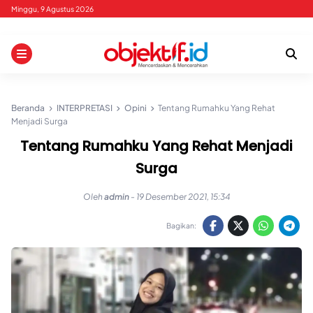
Skip
Minggu, 9 Agustus 2026
to
content
Beranda
INTERPRETASI
Opini
Tentang Rumahku Yang Rehat
Menjadi Surga
Tentang Rumahku Yang Rehat Menjadi
Surga
Oleh
admin
-
19 Desember 2021, 15:34
Bagikan: