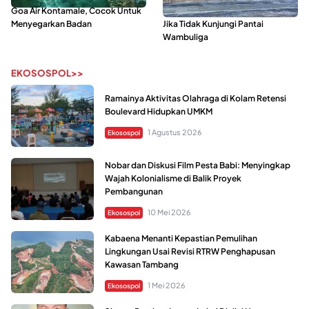
Goa Air Kontamale, Cocok Untuk
Berkunjung Ke Wakatobi, Nyesal
Menyegarkan Badan
Jika Tidak Kunjungi Pantai
Wambuliga
EKOSOSPOL>>
Ramainya Aktivitas Olahraga di Kolam Retensi
Boulevard Hidupkan UMKM
1 Agustus 2026
Ekosospol
Nobar dan Diskusi Film Pesta Babi: Menyingkap
Wajah Kolonialisme di Balik Proyek
Pembangunan
10 Mei 2026
Ekosospol
Kabaena Menanti Kepastian Pemulihan
Lingkungan Usai Revisi RTRW Penghapusan
Kawasan Tambang
1 Mei 2026
Ekosospol