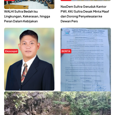
Refleksi Gerakan Perempuan,
NasDem Sultra Geruduk Kantor
WALHI Sultra Bedah Isu
PWI, KKJ Sultra Desak Minta Maaf
Lingkungan, Kekerasan, hingga
dan Dorong Penyelesaian ke
Peran Dalam Kebijakan
Dewan Pers
Ekosospol
BERITA
Slogan Pemberdayaan Lokal
Hipmawani Bersama DPRD Sultra
Dinilai Hanya Pemanis, Tokoh
Sepakati RDP Perihal IUP
Pemuda Wilalang Kritik Dominasi
Pertambangan di Pulau Wawonii
Orang Luar
WISATA SULTRA >>