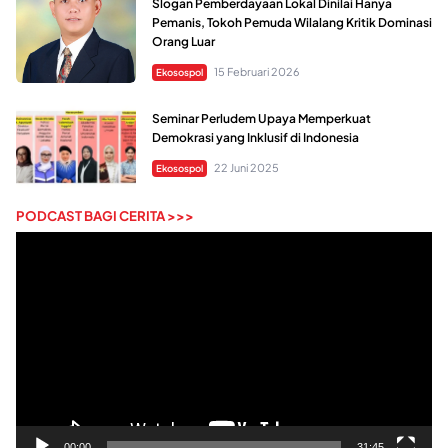
Slogan Pemberdayaan Lokal Dinilai Hanya
Pemanis, Tokoh Pemuda Wilalang Kritik Dominasi
Orang Luar
15 Februari 2026
Ekosospol
Seminar Perludem Upaya Memperkuat
Demokrasi yang Inklusif di Indonesia
22 Juni 2025
Ekosospol
PODCAST BAGI CERITA >>>
Pemutar
Video
00:00
31:45