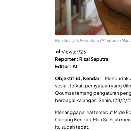
Muh Sulhijah, Formature 1 Himpunan Mahas
Views:
923
Reporter : Rizal Saputra
Editor : AI
Objektif.id, Kendari
– Mendadak v
sosial, terkait pernyataan yang di
Qoumas tentang pengaturan penge
berbagai kalangan, Senin, (28/2/2
Menanggapai hal tersebut Mide Fo
Cabang Kendari, Muh Sulhijah me
itu sudah tepat.