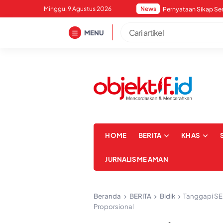
Skip
Minggu, 9 Agustus 2026
News
to
content
MENU
HOME
BERITA
KHAS
JURNALISME AMAN
Beranda
BERITA
Bidik
Tanggapi SE
Proporsional