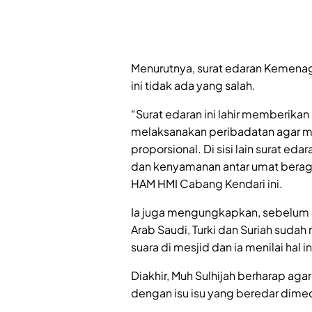
Menurutnya, surat edaran Kemenag 
ini tidak ada yang salah.
“Surat edaran ini lahir memberik
melaksanakan peribadatan agar me
proporsional. Di sisi lain surat 
dan kenyamanan antar umat berag
HAM HMI Cabang Kendari ini.
Ia juga mengungkapkan, sebelum atu
Arab Saudi, Turki dan Suriah suda
suara di mesjid dan ia menilai hal i
Diakhir, Muh Sulhijah berharap aga
dengan isu isu yang beredar dimed