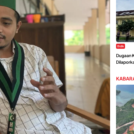
Bidik
Dugaan K
Dilaporka
KABARA