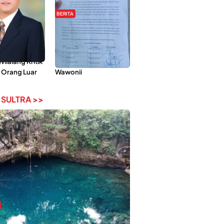
BERITA
Pemberdayaan
Hipmawani Bersama
ilai Hanya
DPRD Sultra Sepakati
 Tokoh
RDP Perihal IUP
lalang Kritik
Pertambangan di Pulau
 Orang Luar
Wawonii
 SULTRA >>
bi-Rebi, Pesona Alam Tersembunyi di