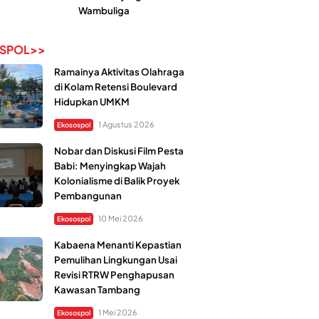
Wambuliga
SPOL>>
Ramainya Aktivitas Olahraga
di Kolam Retensi Boulevard
Hidupkan UMKM
1 Agustus 2026
Ekosospol
Nobar dan Diskusi Film Pesta
Babi: Menyingkap Wajah
Kolonialisme di Balik Proyek
Pembangunan
10 Mei 2026
Ekosospol
Kabaena Menanti Kepastian
Pemulihan Lingkungan Usai
Revisi RTRW Penghapusan
Kawasan Tambang
1 Mei 2026
Ekosospol