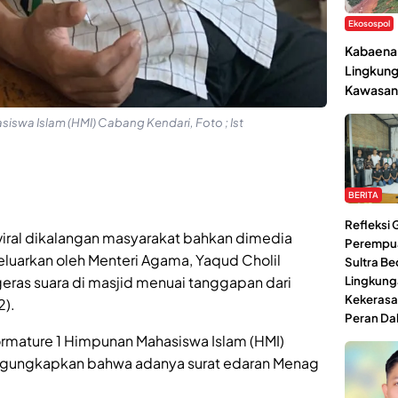
Ekosospol
Kabaena 
Lingkung
Kawasan
iswa Islam (HMI) Cabang Kendari, Foto ; Ist
BERITA
Refleksi
iral dikalangan masyarakat bahkan dimedia
Perempu
keluarkan oleh Menteri Agama, Yaqud Cholil
Sultra Be
Lingkung
ras suara di masjid menuai tanggapan dari
Kekerasa
2).
Peran Da
rmature 1 Himpunan Mahasiswa Islam (HMI)
ngungkapkan bahwa adanya surat edaran Menag