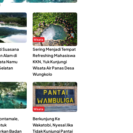
i
Wisata
i Suasana
Sering Menjadi Tempat
n Alam di
Refreshing Mahasiswa
ata Namu
KKN, Yuk Kunjungi
elatan
Wisata Air Panas Desa
Wungkolo
Wisata
Kontamale,
Berkunjung Ke
tuk
Wakatobi, Nyesal Jika
rkan Badan
Tidak Kunjungi Pantai