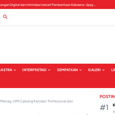
Upaya Pembungkaman Ketua Dema FEBI Hingga Oknum Tak Dikenal, AJI: Ini Ancaman Kebebebasan Pers
SASTRA
INTERPRETASI
SEMPATKAN
GALERI
L
POSTI
 Menag, HMI Cabang Kendari: Profesional dan
K
1