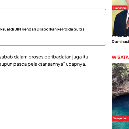
Ekosospol
Slogan 
Lokal Din
ual di UIN Kendari Dilaporkan ke Polda Sultra
Pemanis,
Pemuda Wi
Dominasi
, sabab dalam proses peribadatan juga itu
WISATA
maupun pasca pelaksanaannya” ucapnya.
Sempatkan
Danau Re