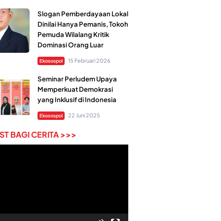
Slogan Pemberdayaan Lokal
Dinilai Hanya Pemanis, Tokoh
Pemuda Wilalang Kritik
Dominasi Orang Luar
15 Februari 2026
Ekosospol
Seminar Perludem Upaya
Memperkuat Demokrasi
yang Inklusif di Indonesia
22 Juni 2025
Ekosospol
T BAGI CERITA >>>
r