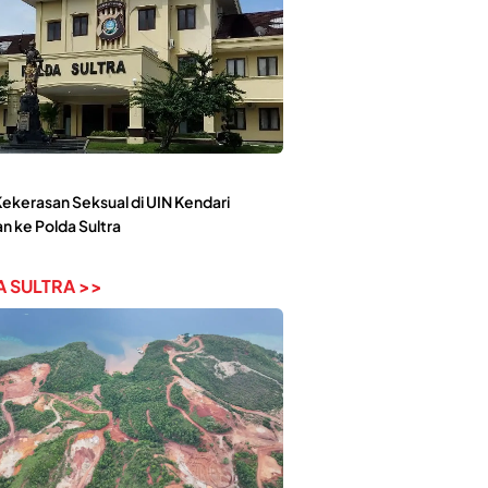
ekerasan Seksual di UIN Kendari
n ke Polda Sultra
 SULTRA >>