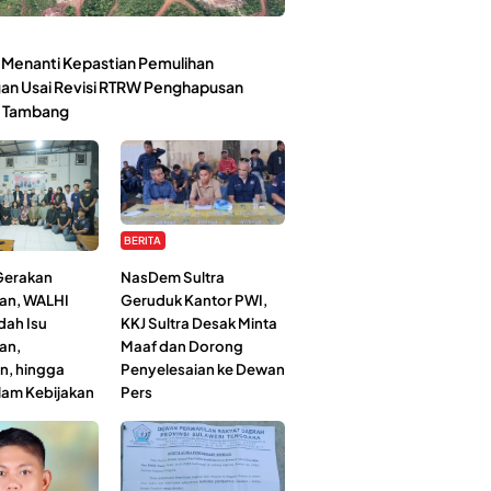
Menanti Kepastian Pemulihan
an Usai Revisi RTRW Penghapusan
 Tambang
BERITA
 Gerakan
NasDem Sultra
an, WALHI
Geruduk Kantor PWI,
dah Isu
KKJ Sultra Desak Minta
an,
Maaf dan Dorong
n, hingga
Penyelesaian ke Dewan
lam Kebijakan
Pers