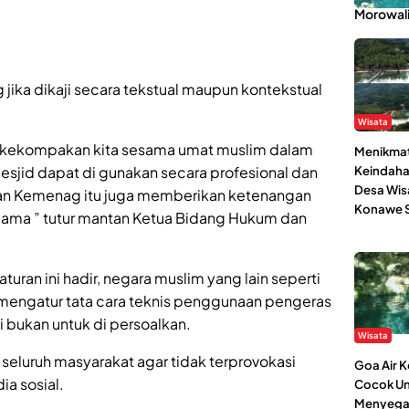
Morowal
jika dikaji secara tekstual maupun kontekstual
Wisata
an kekompakan kita sesama umat muslim dalam
Menikmat
sjid dapat di gunakan secara profesional dan
Keindaha
Desa Wis
edaran Kemenag itu juga memberikan ketenangan
Konawe S
ama ” tutur mantan Ketua Bidang Hukum dan
ran ini hadir, negara muslim yang lain seperti
h mengatur tata cara teknis penggunaan pengeras
ni bukan untuk di persoalkan.
Wisata
r seluruh masyarakat agar tidak terprovokasi
Goa Air 
ia sosial.
Cocok Un
Menyega