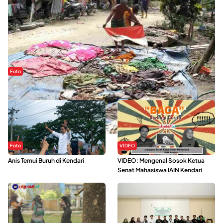
Foto
Sejak Banjir Bandang, Warga Butuhkan Air Bersih
Foto
VIDEO
Anis Temui Buruh di Kendari
VIDEO: Mengenal Sosok Ketua
Senat Mahasiswa IAIN Kendari