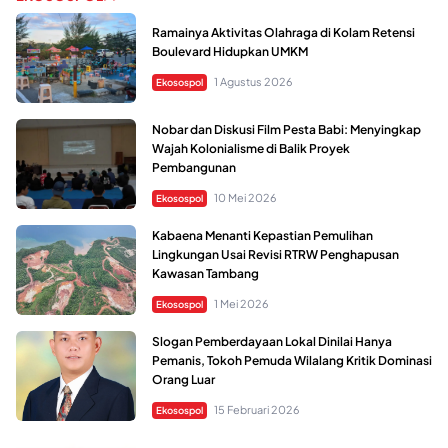
Ramainya Aktivitas Olahraga di Kolam Retensi
Boulevard Hidupkan UMKM
1 Agustus 2026
Ekosospol
Nobar dan Diskusi Film Pesta Babi: Menyingkap
Wajah Kolonialisme di Balik Proyek
Pembangunan
10 Mei 2026
Ekosospol
Kabaena Menanti Kepastian Pemulihan
Lingkungan Usai Revisi RTRW Penghapusan
Kawasan Tambang
1 Mei 2026
Ekosospol
Slogan Pemberdayaan Lokal Dinilai Hanya
Pemanis, Tokoh Pemuda Wilalang Kritik Dominasi
Orang Luar
15 Februari 2026
Ekosospol