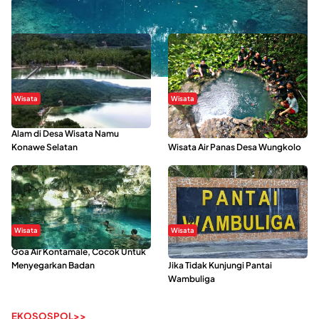
Danau Rebi-Rebi, Pesona Alam Tersembunyi di Morowali
Wisata
Wisata
Menikmati Suasana Keindahan
Sering Menjadi Tempat Refreshing
Alam di Desa Wisata Namu
Mahasiswa KKN, Yuk Kunjungi
Konawe Selatan
Wisata Air Panas Desa Wungkolo
Wisata
Wisata
Goa Air Kontamale, Cocok Untuk
Berkunjung Ke Wakatobi, Nyesal
Menyegarkan Badan
Jika Tidak Kunjungi Pantai
Wambuliga
EKOSOSPOL>>