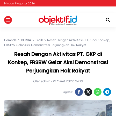
Skip
Minggu, 9 Agustus 2026
to
content
Beranda
BERITA
Bidik
Resah Dengan Aktivitas PT. GKP di Konkep,
FRSBW Gelar Aksi Demonstrasi Perjuangkan Hak Rakyat
Resah Dengan Aktivitas PT. GKP di
Konkep, FRSBW Gelar Aksi Demonstrasi
Perjuangkan Hak Rakyat
Oleh
admin
-
10 Maret 2022, 06:18
Bagikan: