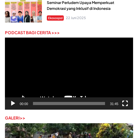
Seminar Perludem Upaya Memperkuat
Demokrasi yang Inklusif di Indonesia
22 Juni 2025
Ekosospol
PODCAST BAGI CERITA >>>
Pemutar
Video
00:00
31:45
GALERI>>