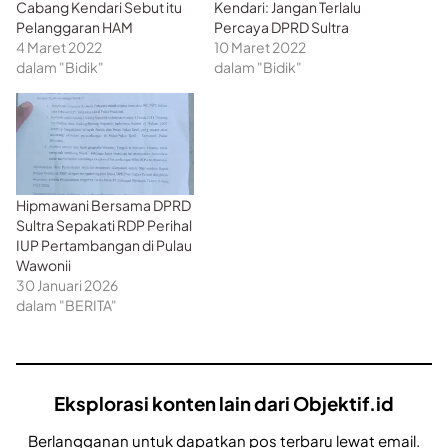
Cabang Kendari Sebut itu
Kendari: Jangan Terlalu
Pelanggaran HAM
Percaya DPRD Sultra
4 Maret 2022
10 Maret 2022
dalam "Bidik"
dalam "Bidik"
Hipmawani Bersama DPRD
Sultra Sepakati RDP Perihal
IUP Pertambangan di Pulau
Wawonii
30 Januari 2026
dalam "BERITA"
Eksplorasi konten lain dari Objektif.id
Berlangganan untuk dapatkan pos terbaru lewat email.