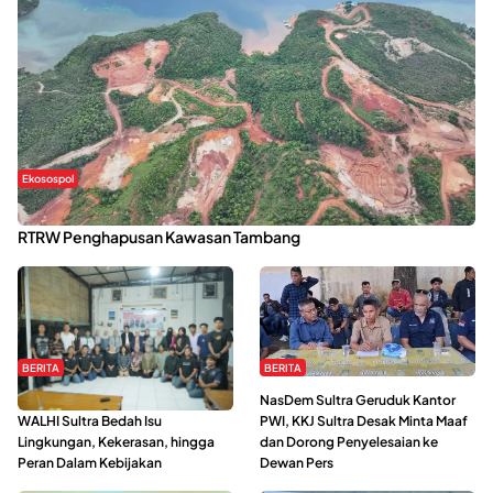
Ekosospol
Kabaena Menanti Kepastian Pemulihan Lingkungan Usai Revisi
RTRW Penghapusan Kawasan Tambang
BERITA
BERITA
Refleksi Gerakan Perempuan,
NasDem Sultra Geruduk Kantor
WALHI Sultra Bedah Isu
PWI, KKJ Sultra Desak Minta Maaf
Lingkungan, Kekerasan, hingga
dan Dorong Penyelesaian ke
Peran Dalam Kebijakan
Dewan Pers