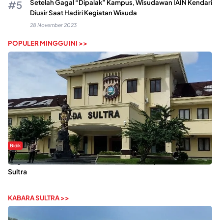
Setelah Gagal “Dipalak” Kampus, Wisudawan IAIN Kendari
Diusir Saat Hadiri Kegiatan Wisuda
28 November 2023
POPULER MINGGU INI >>
Bidik
Dugaan Kekerasan Seksual di UIN Kendari Dilaporkan ke Polda
Sultra
KABARA SULTRA >>