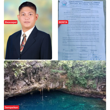
Ekosospol
BERITA
Slogan Pemberdayaan Lokal
Hipmawani Bersama DPRD Sultra
Dinilai Hanya Pemanis, Tokoh
Sepakati RDP Perihal IUP
Pemuda Wilalang Kritik Dominasi
Pertambangan di Pulau Wawonii
Orang Luar
WISATA SULTRA >>
Sempatkan