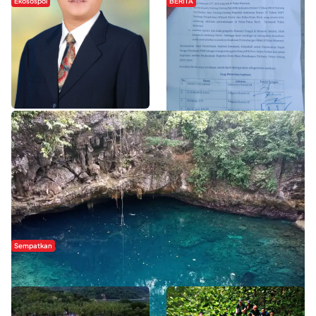
Ekosospol
BERITA
Slogan Pemberdayaan Lokal
Hipmawani Bersama DPRD Sultra
Dinilai Hanya Pemanis, Tokoh
Sepakati RDP Perihal IUP
Pemuda Wilalang Kritik Dominasi
Pertambangan di Pulau Wawonii
Orang Luar
WISATA SULTRA >>
Sempatkan
Danau Rebi-Rebi, Pesona Alam Tersembunyi di Morowali