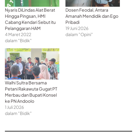
Nyaris DiLindas Alat Berat
Dosen Feodal, Antara
Hingga Pingsan, HMI
Amanah Mendidik dan Ego
Cabang Kendari Sebut itu
Pribadi
Pelanggaran HAM
19 Juni 2026
4 Maret 2022
dalam "Opini"
dalam "Bidik"
Walhi Sultra Bersama
Petani Rakawuta Gugat PT
Merbau dan Bupati Konsel
ke PN Andoolo
1 Juli 2026
dalam "Bidik"