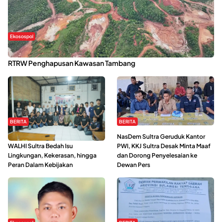
Ekosospol
Kabaena Menanti Kepastian Pemulihan Lingkungan Usai Revisi
RTRW Penghapusan Kawasan Tambang
BERITA
BERITA
Refleksi Gerakan Perempuan,
NasDem Sultra Geruduk Kantor
WALHI Sultra Bedah Isu
PWI, KKJ Sultra Desak Minta Maaf
Lingkungan, Kekerasan, hingga
dan Dorong Penyelesaian ke
Peran Dalam Kebijakan
Dewan Pers