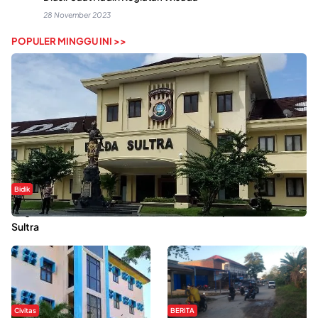
28 November 2023
POPULER MINGGU INI >>
Bidik
Dugaan Kekerasan Seksual di UIN Kendari Dilaporkan ke Polda
Sultra
Civitas
BERITA