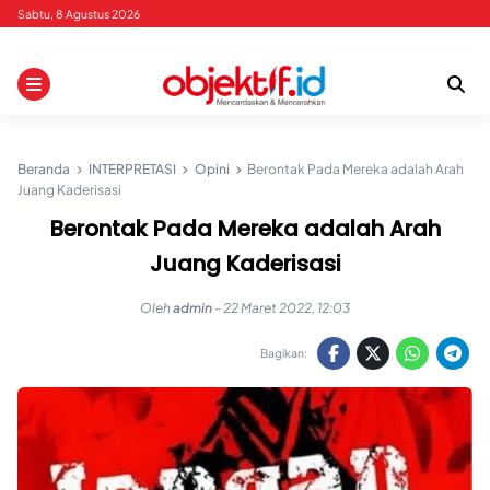
Skip
Sabtu, 8 Agustus 2026
to
content
Beranda
INTERPRETASI
Opini
Berontak Pada Mereka adalah Arah
Juang Kaderisasi
Berontak Pada Mereka adalah Arah
Juang Kaderisasi
Oleh
admin
-
22 Maret 2022, 12:03
Bagikan: