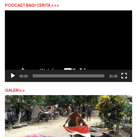
PODCAST BAGI CERITA >>>
Pemutar
Video
00:00
31:45
GALERI>>