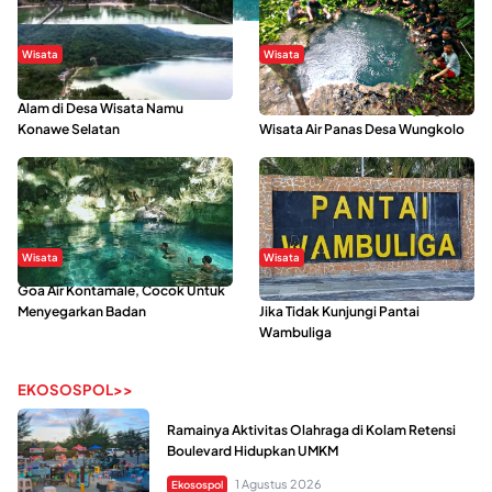
Wisata
Wisata
Menikmati Suasana Keindahan
Sering Menjadi Tempat Refreshing
Alam di Desa Wisata Namu
Mahasiswa KKN, Yuk Kunjungi
Konawe Selatan
Wisata Air Panas Desa Wungkolo
Wisata
Wisata
Goa Air Kontamale, Cocok Untuk
Berkunjung Ke Wakatobi, Nyesal
Menyegarkan Badan
Jika Tidak Kunjungi Pantai
Wambuliga
EKOSOSPOL>>
Ramainya Aktivitas Olahraga di Kolam Retensi
Boulevard Hidupkan UMKM
1 Agustus 2026
Ekosospol