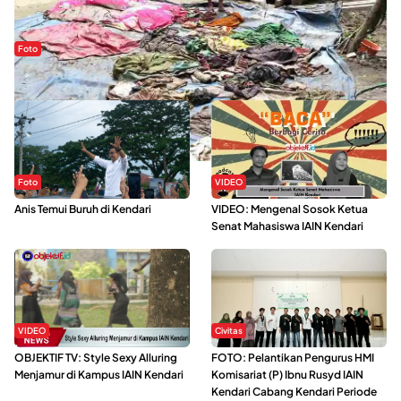
Foto
Sejak Banjir Bandang, Warga Butuhkan Air Bersih
Foto
VIDEO
Anis Temui Buruh di Kendari
VIDEO: Mengenal Sosok Ketua
Senat Mahasiswa IAIN Kendari
VIDEO
Civitas
OBJEKTIF TV: Style Sexy Alluring
FOTO: Pelantikan Pengurus HMI
Menjamur di Kampus IAIN Kendari
Komisariat (P) Ibnu Rusyd IAIN
Kendari Cabang Kendari Periode