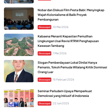
Nobar dan Diskusi Film Pesta Babi: Menyingkap
Wajah Kolonialisme di Balik Proyek
Pembangunan
10 Mei 2026
Ekosospol
Kabaena Menanti Kepastian Pemulihan
Lingkungan Usai Revisi RTRW Penghapusan
Kawasan Tambang
1 Mei 2026
Ekosospol
Slogan Pemberdayaan Lokal Dinilai Hanya
Pemanis, Tokoh Pemuda Wilalang Kritik Dominasi
Orang Luar
15 Februari 2026
Ekosospol
Seminar Perludem Upaya Memperkuat
Demokrasi yang Inklusif di Indonesia
22 Juni 2025
Ekosospol