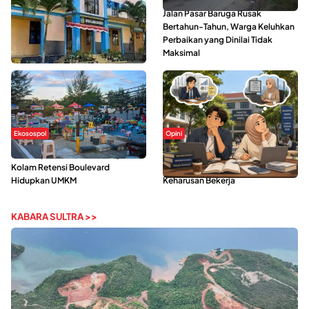
Di Balik Kehidupan Ma’had Al-
Jalan Pasar Baruga Rusak
Jami’ah UIN Kendari : Mahasiswa
Bertahun-Tahun, Warga Keluhkan
Ceritakan Manfaat dan Tantangan
Perbaikan yang Dinilai Tidak
Maksimal
Ekosospol
Opini
Ramainya Aktivitas Olahraga di
Kerasnya Kehidupan Mahasiswa di
Kolam Retensi Boulevard
Tengah Gempuran Tugas dan
Hidupkan UMKM
Keharusan Bekerja
KABARA SULTRA >>