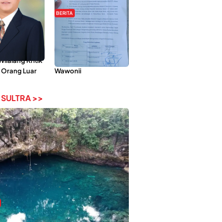
BERITA
Pemberdayaan
Hipmawani Bersama
ilai Hanya
DPRD Sultra Sepakati
 Tokoh
RDP Perihal IUP
lalang Kritik
Pertambangan di Pulau
 Orang Luar
Wawonii
 SULTRA >>
bi-Rebi, Pesona Alam Tersembunyi di