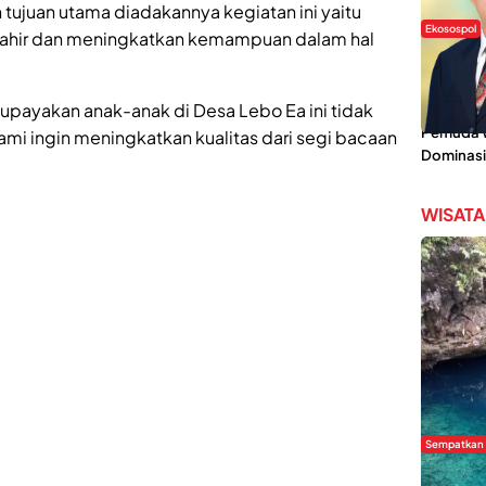
n tujuan utama diadakannya kegiatan ini yaitu
Ekosospol
mahir dan meningkatkan kemampuan dalam hal
Slogan 
Lokal Din
upayakan anak-anak di Desa Lebo Ea ini tidak
Pemanis,
Pemuda Wi
ami ingin meningkatkan kualitas dari segi bacaan
Dominasi
WISATA
Sempatkan
Danau Re