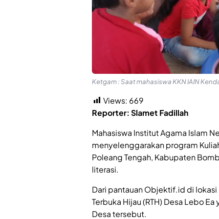
Ketgam : Saat mahasiswa KKN IAIN Kendari
Views:
669
Reporter: Slamet Fadillah
Mahasiswa Institut Agama Islam Ne
menyelenggarakan program Kuliah
Poleang Tengah, Kabupaten Bomba
literasi.
Dari pantauan Objektif.id di lokasi
Terbuka Hijau (RTH) Desa Lebo Ea 
Desa tersebut.