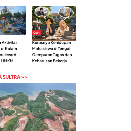
Opini
Aktivitas
Kerasnya Kehidupan
 di Kolam
Mahasiswa di Tengah
Boulevard
Gempuran Tugas dan
n UMKM
Keharusan Bekerja
 SULTRA >>