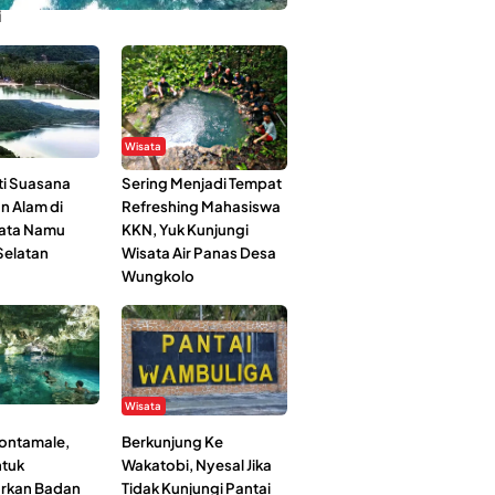
i
Wisata
i Suasana
Sering Menjadi Tempat
n Alam di
Refreshing Mahasiswa
ata Namu
KKN, Yuk Kunjungi
elatan
Wisata Air Panas Desa
Wungkolo
Wisata
Kontamale,
Berkunjung Ke
tuk
Wakatobi, Nyesal Jika
rkan Badan
Tidak Kunjungi Pantai