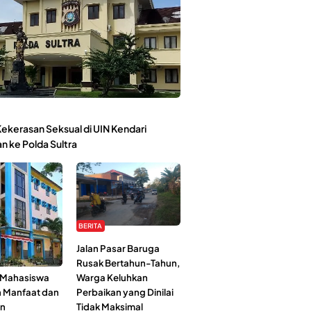
ekerasan Seksual di UIN Kendari
n ke Polda Sultra
BERITA
Kehidupan
Jalan Pasar Baruga
l-Jami’ah UIN
Rusak Bertahun-Tahun,
: Mahasiswa
Warga Keluhkan
n Manfaat dan
Perbaikan yang Dinilai
an
Tidak Maksimal