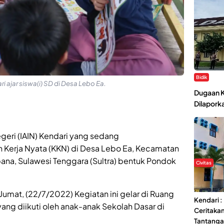
Bidik
 ajar siswa(i) SD di Desa Lebo Ea.
Dugaan K
Dilaporka
geri (IAIN) Kendari yang sedang
 Kerja Nyata (KKN) di Desa Lebo Ea, Kecamatan
na, Sulawesi Tenggara (Sultra) bentuk Pondok
Civitas
Di Balik 
Ma’had A
 Jumat, (22/7/2022) Kegiatan ini gelar di Ruang
Kendari 
yang diikuti oleh anak-anak Sekolah Dasar di
Ceritaka
Tantang