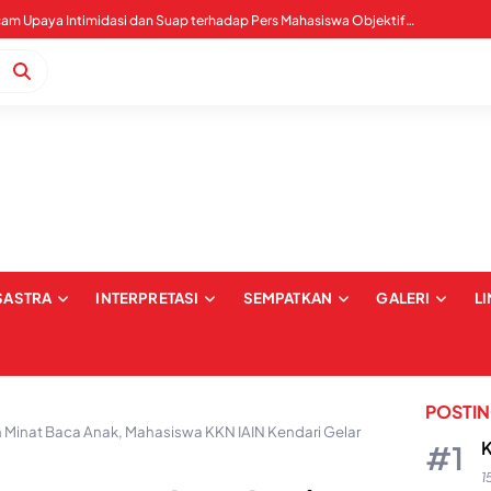
Tegas Tolak Tambang Kuarsit, Siap Tempuh Jalur Hukum
WALHI Sultra Mengecam Upaya Intimidasi dan Suap terhadap Pers Mahasiswa Objektif IAIN Kendari
SASTRA
INTERPRETASI
SEMPATKAN
GALERI
L
POSTI
 Minat Baca Anak, Mahasiswa KKN IAIN Kendari Gelar
K
1