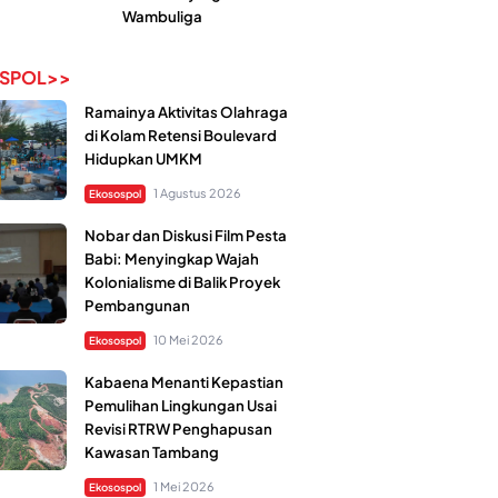
Wambuliga
SPOL>>
Ramainya Aktivitas Olahraga
di Kolam Retensi Boulevard
Hidupkan UMKM
1 Agustus 2026
Ekosospol
Nobar dan Diskusi Film Pesta
Babi: Menyingkap Wajah
Kolonialisme di Balik Proyek
Pembangunan
10 Mei 2026
Ekosospol
Kabaena Menanti Kepastian
Pemulihan Lingkungan Usai
Revisi RTRW Penghapusan
Kawasan Tambang
1 Mei 2026
Ekosospol