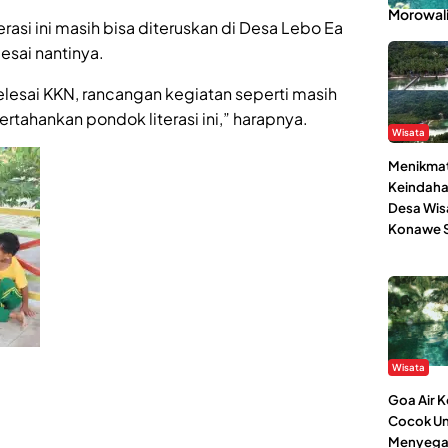
Morowal
erasi ini masih bisa diteruskan di Desa Lebo Ea
esai nantinya.
lesai KKN, rancangan kegiatan seperti masih
ertahankan pondok literasi ini,” harapnya.
Wisata
Menikmat
Keindaha
Desa Wis
Konawe S
Wisata
Goa Air 
Cocok Un
Menyega