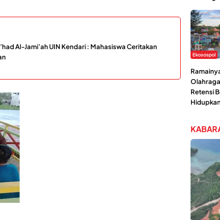
’had Al-Jami’ah UIN Kendari : Mahasiswa Ceritakan
Ekosospol
an
Ramainya 
Olahraga
Retensi 
Hidupka
KABARA