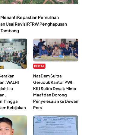
Menanti Kepastian Pemulihan
an Usai Revisi RTRW Penghapusan
 Tambang
BERITA
 Gerakan
NasDem Sultra
an, WALHI
Geruduk Kantor PWI,
dah Isu
KKJ Sultra Desak Minta
an,
Maaf dan Dorong
n, hingga
Penyelesaian ke Dewan
lam Kebijakan
Pers