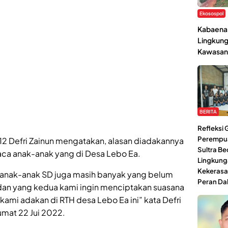
Ekosospol
Kabaena 
Lingkung
Kawasan
BERITA
Refleksi
Perempu
12 Defri Zainun mengatakan, alasan diadakannya
Sultra Be
aca anak-anak yang di Desa Lebo Ea.
Lingkung
Kekerasa
a anak-anak SD juga masih banyak yang belum
Peran Da
dan yang kedua kami ingin menciptakan suasana
 kami adakan di RTH desa Lebo Ea ini” kata Defri
umat 22 Jui 2022.