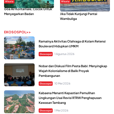
Wisata
Wisata
Goa Air Kontamale, Cocok Untuk
Berkunjung Ke Wakatobi, Nyesal
Menyegarkan Badan
Jika Tidak Kunjungi Pantai
Wambuliga
EKOSOSPOL>>
Ramainya Aktivitas Olahraga di Kolam Retensi
Boulevard Hidupkan UMKM
1 Agustus 2026
Ekosospol
Nobar dan Diskusi Film Pesta Babi: Menyingkap
Wajah Kolonialisme di Balik Proyek
Pembangunan
10 Mei 2026
Ekosospol
Kabaena Menanti Kepastian Pemulihan
Lingkungan Usai Revisi RTRW Penghapusan
Kawasan Tambang
1 Mei 2026
Ekosospol