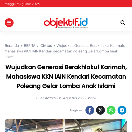
Skip
Minggu, 9 Agustus 2026
to
content
Beranda
BERITA
Civitas
Wujudkan Generasi Berakhlakul Karimah,
Mahasiswa KKN IAIN Kendari Kecamatan Poleang Gelar Lomba Anak
Islami
Wujudkan Generasi Berakhlakul Karimah,
Mahasiswa KKN IAIN Kendari Kecamatan
Poleang Gelar Lomba Anak Islami
Oleh
admin
-
10 Agustus 2022, 19:26
Bagikan: