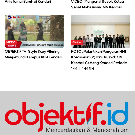
Anis Temui Buruh di Kendari
VIDEO: Mengenal Sosok Ketua
Senat Mahasiswa IAIN Kendari
VIDEO
Civitas
OBJEKTIF TV: Style Sexy Alluring
FOTO: Pelantikan Pengurus HMI
Menjamur di Kampus IAIN Kendari
Komisariat (P) Ibnu Rusyd IAIN
Kendari Cabang Kendari Periode
1444-1445 H