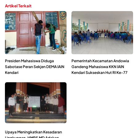
Artikel Terkait
Presiden Mahasiswa Diduga
Pemerintah Kecamatan Andowia
Sabotase Peran Sekjen DEMA IAIN
Gandeng Mahasiswa KKN IAIN
Kendari
Kendari Sukseskan Hut RI Ke-77
Upaya Meningkatkan Kesadaran
Lingkungan, HMPS MD Adakan