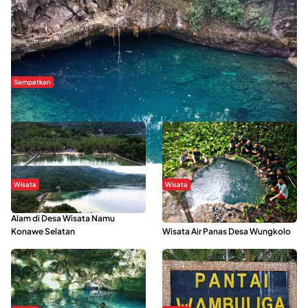
Sempatkan
Danau Rebi-Rebi, Pesona Alam Tersembunyi di Morowali
Wisata
Wisata
Menikmati Suasana Keindahan
Sering Menjadi Tempat Refreshing
Alam di Desa Wisata Namu
Mahasiswa KKN, Yuk Kunjungi
Konawe Selatan
Wisata Air Panas Desa Wungkolo