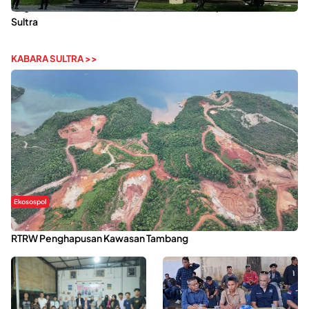
Dugaan Kekerasan Seksual di UIN Kendari Dilaporkan ke Polda
Sultra
KABARA SULTRA >>
Ekosospol
Kabaena Menanti Kepastian Pemulihan Lingkungan Usai Revisi
RTRW Penghapusan Kawasan Tambang