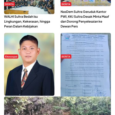
BERITA
BERITA
Refleksi Gerakan Perempuan,
NasDem Sultra Geruduk Kantor
WALHI Sultra Bedah Isu
PWI, KKJ Sultra Desak Minta Maaf
Lingkungan, Kekerasan, hingga
dan Dorong Penyelesaian ke
Peran Dalam Kebijakan
Dewan Pers
Ekosospol
BERITA
Slogan Pemberdayaan Lokal
Hipmawani Bersama DPRD Sultra
Dinilai Hanya Pemanis, Tokoh
Sepakati RDP Perihal IUP
Pemuda Wilalang Kritik Dominasi
Pertambangan di Pulau Wawonii
Orang Luar
WISATA SULTRA >>