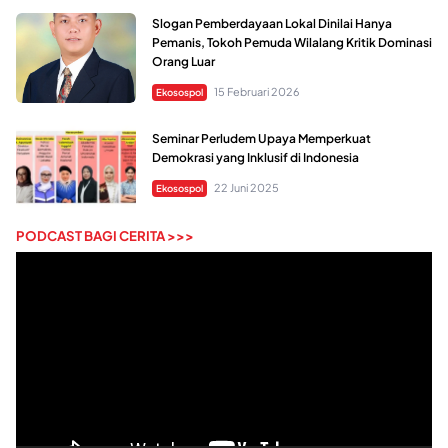
Slogan Pemberdayaan Lokal Dinilai Hanya
Pemanis, Tokoh Pemuda Wilalang Kritik Dominasi
Orang Luar
15 Februari 2026
Ekosospol
Seminar Perludem Upaya Memperkuat
Demokrasi yang Inklusif di Indonesia
22 Juni 2025
Ekosospol
PODCAST BAGI CERITA >>>
Pemutar
Video