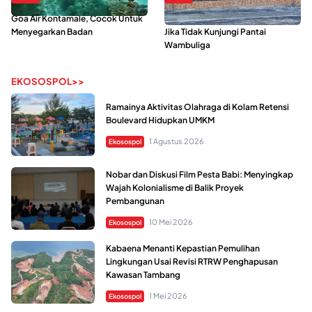
Goa Air Kontamale, Cocok Untuk
Berkunjung Ke Wakatobi, Nyesal
Menyegarkan Badan
Jika Tidak Kunjungi Pantai
Wambuliga
EKOSOSPOL>>
Ramainya Aktivitas Olahraga di Kolam Retensi
Boulevard Hidupkan UMKM
1 Agustus 2026
Ekosospol
Nobar dan Diskusi Film Pesta Babi: Menyingkap
Wajah Kolonialisme di Balik Proyek
Pembangunan
10 Mei 2026
Ekosospol
Kabaena Menanti Kepastian Pemulihan
Lingkungan Usai Revisi RTRW Penghapusan
Kawasan Tambang
1 Mei 2026
Ekosospol