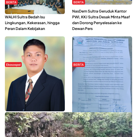
BERITA
BERITA
Refleksi Gerakan Perempuan,
NasDem Sultra Geruduk Kantor
WALHI Sultra Bedah Isu
PWI, KKJ Sultra Desak Minta Maaf
Lingkungan, Kekerasan, hingga
dan Dorong Penyelesaian ke
Peran Dalam Kebijakan
Dewan Pers
Ekosospol
BERITA
Slogan Pemberdayaan Lokal
Hipmawani Bersama DPRD Sultra
Dinilai Hanya Pemanis, Tokoh
Sepakati RDP Perihal IUP
Pemuda Wilalang Kritik Dominasi
Pertambangan di Pulau Wawonii
Orang Luar
WISATA SULTRA >>