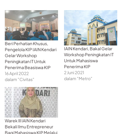
Beri Perhatian Khusus,
IAIN Kendari, Bakal Gelar
Pengelola KIP IAIN Kendari
Workshop Peningkatan IT
Gelar Workshop
Untuk Mahasiswa
Peningkatan IT Untuk
Penerima KIP
Penerima Beasiswa KIP
2 Juni 2021
16 April 2022
dalam "Metro"
dalam "Civitas"
Warek lll IAIN Kendari
Bekali Ilmu Entrepreneur
Bagi Mahasiswa KIP Melalui