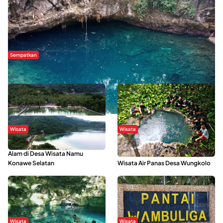
Sempatkan
Danau Rebi-Rebi, Pesona Alam Tersembunyi di Morowali
Wisata
Wisata
Menikmati Suasana Keindahan
Sering Menjadi Tempat Refreshing
Alam di Desa Wisata Namu
Mahasiswa KKN, Yuk Kunjungi
Konawe Selatan
Wisata Air Panas Desa Wungkolo
Wisata
Wisata