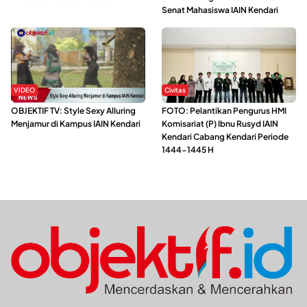
Senat Mahasiswa IAIN Kendari
VIDEO
Civitas
OBJEKTIF TV: Style Sexy Alluring
FOTO: Pelantikan Pengurus HMI
Menjamur di Kampus IAIN Kendari
Komisariat (P) Ibnu Rusyd IAIN
Kendari Cabang Kendari Periode
1444-1445 H