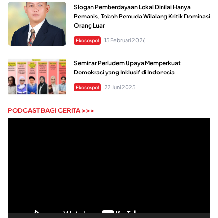
Slogan Pemberdayaan Lokal Dinilai Hanya
Pemanis, Tokoh Pemuda Wilalang Kritik Dominasi
Orang Luar
15 Februari 2026
Ekosospol
Seminar Perludem Upaya Memperkuat
Demokrasi yang Inklusif di Indonesia
22 Juni 2025
Ekosospol
PODCAST BAGI CERITA >>>
Pemutar
Video