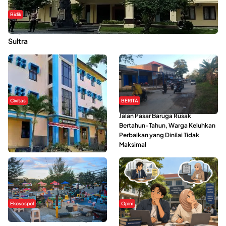
Bidik
Dugaan Kekerasan Seksual di UIN Kendari Dilaporkan ke Polda
Sultra
Civitas
BERITA
Di Balik Kehidupan Ma’had Al-
Jalan Pasar Baruga Rusak
Jami’ah UIN Kendari : Mahasiswa
Bertahun-Tahun, Warga Keluhkan
Ceritakan Manfaat dan Tantangan
Perbaikan yang Dinilai Tidak
Maksimal
Ekosospol
Opini
Ramainya Aktivitas Olahraga di
Kerasnya Kehidupan Mahasiswa di