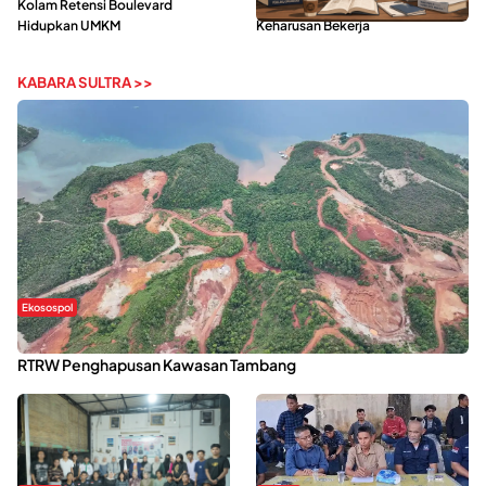
Kolam Retensi Boulevard
Tengah Gempuran Tugas dan
Hidupkan UMKM
Keharusan Bekerja
KABARA SULTRA >>
Ekosospol
Kabaena Menanti Kepastian Pemulihan Lingkungan Usai Revisi
RTRW Penghapusan Kawasan Tambang