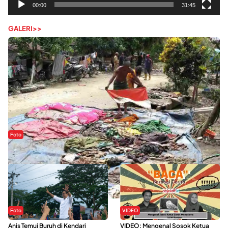
00:00
31:45
GALERI>>
Foto
Sejak Banjir Bandang, Warga Butuhkan Air Bersih
Foto
VIDEO
Anis Temui Buruh di Kendari
VIDEO: Mengenal Sosok Ketua