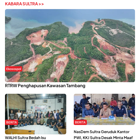
KABARA SULTRA >>
Ekosospol
Kabaena Menanti Kepastian Pemulihan Lingkungan Usai Revisi
RTRW Penghapusan Kawasan Tambang
BERITA
BERITA
Refleksi Gerakan Perempuan,
NasDem Sultra Geruduk Kantor
WALHI Sultra Bedah Isu
PWI, KKJ Sultra Desak Minta Maaf