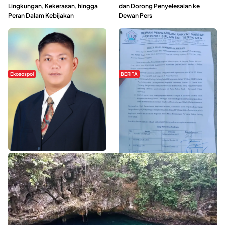
Lingkungan, Kekerasan, hingga
dan Dorong Penyelesaian ke
Peran Dalam Kebijakan
Dewan Pers
Ekosospol
BERITA
Slogan Pemberdayaan Lokal
Hipmawani Bersama DPRD Sultra
Dinilai Hanya Pemanis, Tokoh
Sepakati RDP Perihal IUP
Pemuda Wilalang Kritik Dominasi
Pertambangan di Pulau Wawonii
Orang Luar
WISATA SULTRA >>