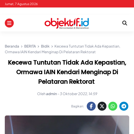
Skip
Jumat, 7 Agustus 2026
to
content
Beranda
BERITA
Bidik
Kecewa Tuntutan Tidak Ada Kepastian,
Ormawa IAIN Kendari Menginap Di Pelataran Rektorat
Kecewa Tuntutan Tidak Ada Kepastian,
Ormawa IAIN Kendari Menginap Di
Pelataran Rektorat
Oleh
admin
-
3 Oktober 2022, 14:59
Bagikan: