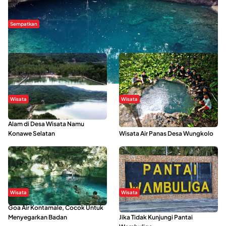
Sempatkan
Danau Rebi-Rebi, Pesona Alam Tersembunyi di Morowali
Wisata
Wisata
Menikmati Suasana Keindahan
Sering Menjadi Tempat Refreshing
Alam di Desa Wisata Namu
Mahasiswa KKN, Yuk Kunjungi
Konawe Selatan
Wisata Air Panas Desa Wungkolo
Wisata
Wisata
Goa Air Kontamale, Cocok Untuk
Berkunjung Ke Wakatobi, Nyesal
Menyegarkan Badan
Jika Tidak Kunjungi Pantai