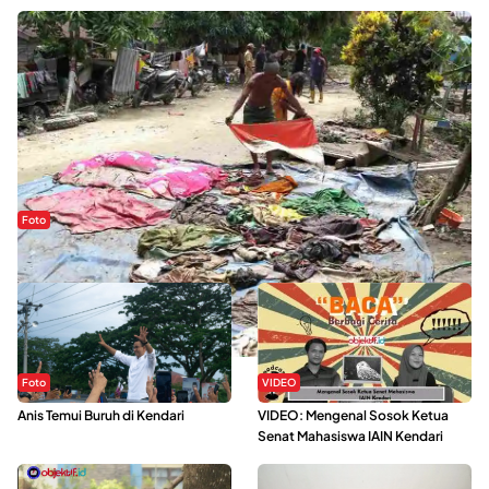
Foto
Sejak Banjir Bandang, Warga Butuhkan Air Bersih
Foto
VIDEO
Anis Temui Buruh di Kendari
VIDEO: Mengenal Sosok Ketua
Senat Mahasiswa IAIN Kendari