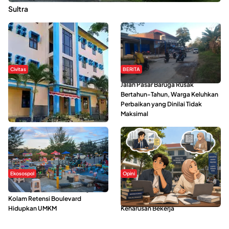
Sultra
Civitas
BERITA
Di Balik Kehidupan Ma’had Al-
Jalan Pasar Baruga Rusak
Jami’ah UIN Kendari : Mahasiswa
Bertahun-Tahun, Warga Keluhkan
Ceritakan Manfaat dan Tantangan
Perbaikan yang Dinilai Tidak
Maksimal
Ekosospol
Opini
Ramainya Aktivitas Olahraga di
Kerasnya Kehidupan Mahasiswa di
Kolam Retensi Boulevard
Tengah Gempuran Tugas dan
Hidupkan UMKM
Keharusan Bekerja