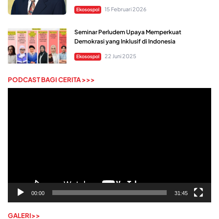
15 Februari 2026
Ekosospol
Seminar Perludem Upaya Memperkuat
Demokrasi yang Inklusif di Indonesia
22 Juni 2025
Ekosospol
PODCAST BAGI CERITA >>>
Pemutar
Video
00:00
31:45
GALERI>>