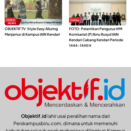
VIDEO
Civitas
OBJEKTIF TV: Style Sexy Alluring
FOTO: Pelantikan Pengurus HMI
Menjamur di Kampus IAIN Kendari
Komisariat (P) Ibnu Rusyd IAIN
Kendari Cabang Kendari Periode
1444-1445 H
Objektif.id
lahir usai peralihan nama dari
Perskampusbiru.com, dimana untuk memenuhi
kebutuhan seluruh awak mahasiswa dilingkup Kampus