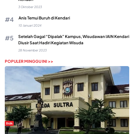
3 Oktober 2023
Anis Temui Buruh di Kendari
10 Januari 2024
Setelah Gagal “Dipalak” Kampus, Wisudawan IAIN Kendari
Diusir Saat Hadiri Kegiatan Wisuda
28 November 2023
POPULER MINGGU INI >>
Bidik
Dugaan Kekerasan Seksual di UIN Kendari Dilaporkan ke Polda