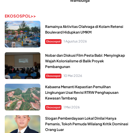
Wambuliga
EKOSOSPOL>>
Ramainya Aktivitas Olahraga di Kolam Retensi
Boulevard Hidupkan UMKM
1 Agustus 2026
Ekosospol
Nobar dan Diskusi Film Pesta Babi: Menyingkap
Wajah Kolonialisme di Balik Proyek
Pembangunan
10 Mei 2026
Ekosospol
Kabaena Menanti Kepastian Pemulihan
Lingkungan Usai Revisi RTRW Penghapusan
Kawasan Tambang
1 Mei 2026
Ekosospol
Slogan Pemberdayaan Lokal Dinilai Hanya
Pemanis, Tokoh Pemuda Wilalang Kritik Dominasi
Orang Luar