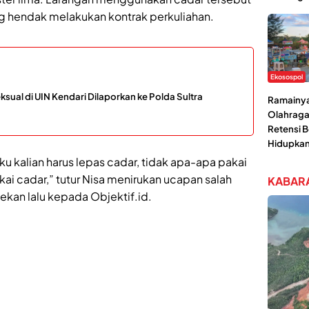
g hendak melakukan kontrak perkuliahan.
Ekosospol
ual di UIN Kendari Dilaporkan ke Polda Sultra
Ramainya 
Olahraga
Retensi 
Hidupka
 ku kalian harus lepas cadar, tidak apa-apa pakai
akai cadar,” tutur Nisa menirukan ucapan salah
KABARA
ekan lalu kepada Objektif.id.