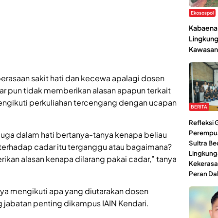
Ekosospol
Kabaena 
Lingkung
Kawasan
erasaan sakit hati dan kecewa apalagi dosen
 pun tidak memberikan alasan apapun terkait
engikuti perkuliahan tercengang dengan ucapan
BERITA
Refleksi
Perempu
a juga dalam hati bertanya-tanya kenapa beliau
Sultra Be
 terhadap cadar itu terganggu atau bagaimana?
Lingkung
ikan alasan kenapa dilarang pakai cadar,” tanya
Kekerasa
Peran Da
nya mengikuti apa yang diutarakan dosen
jabatan penting dikampus IAIN Kendari.