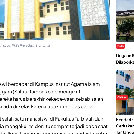
mpus IAIN Kendari, Foto: Ist.
Bidik
Dugaan K
Dilaporka
wi bercadar di Kampus Institut Agama Islam
ggara (Sultra) tampak siap mengikuti
Civitas
ereka harus berakhir kekecewaan sebab salah
ada di kelas karena tidak melepas cadar.
Di Balik 
Ma’had A
 salah satu mahasiswi di Fakultas Tarbiyah dan
Kendari 
, ia mengaku insiden itu sempat terjadi pada saat
Ceritaka
Tantang
ter lima. Larangan menggunakan cadar tersebut