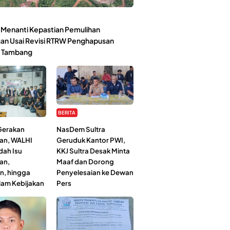
Menanti Kepastian Pemulihan
an Usai Revisi RTRW Penghapusan
 Tambang
BERITA
 Gerakan
NasDem Sultra
an, WALHI
Geruduk Kantor PWI,
dah Isu
KKJ Sultra Desak Minta
an,
Maaf dan Dorong
n, hingga
Penyelesaian ke Dewan
lam Kebijakan
Pers