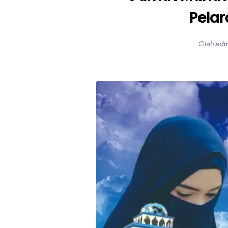
Pela
Oleh
adm