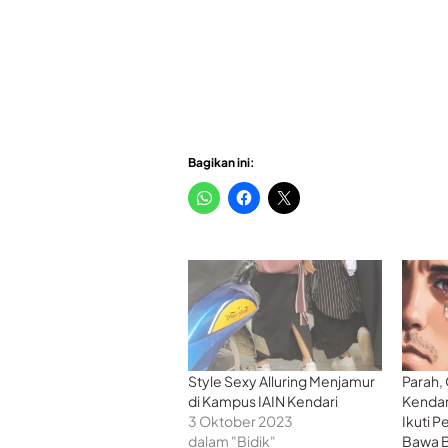
Bagikan ini:
Style Sexy Alluring Menjamur
Parah,
di Kampus IAIN Kendari
Kendar
3 Oktober 2023
Ikuti P
dalam "Bidik"
Bawa B