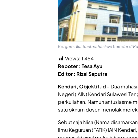
Ketgam : Ilustrasi mahasiswi bercdar di Ka
Views:
1,454
Repoter : Tesa Ayu
Editor : Rizal Saputra
Kendari, Objektif.id
– Dua mahasis
Negeri (IAIN) Kendari Sulawesi Ten
perkuliahan. Namun antusiasme m
satu oknum dosen menolak mereka 
Sebut saja Nisa (Nama disamarkan)
Ilmu Keguruan (FATIK) IAIN Kendari
memasuki awal perkuliahan semes