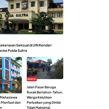
ekerasan Seksual di UIN Kendari
n ke Polda Sultra
BERITA
Kehidupan
Jalan Pasar Baruga
l-Jami’ah UIN
Rusak Bertahun-Tahun,
: Mahasiswa
Warga Keluhkan
n Manfaat dan
Perbaikan yang Dinilai
an
Tidak Maksimal