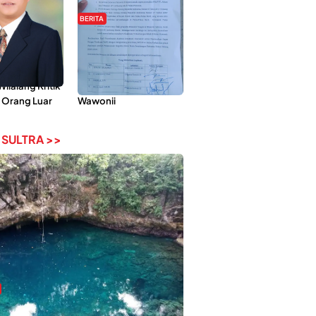
BERITA
Pemberdayaan
Hipmawani Bersama
ilai Hanya
DPRD Sultra Sepakati
 Tokoh
RDP Perihal IUP
lalang Kritik
Pertambangan di Pulau
 Orang Luar
Wawonii
 SULTRA >>
bi-Rebi, Pesona Alam Tersembunyi di