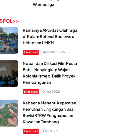
Wambuliga
SPOL>>
Ramainya Aktivitas Olahraga
di Kolam Retensi Boulevard
Hidupkan UMKM
1 Agustus 2026
Ekosospol
Nobar dan Diskusi Film Pesta
Babi: Menyingkap Wajah
Kolonialisme di Balik Proyek
Pembangunan
10 Mei 2026
Ekosospol
Kabaena Menanti Kepastian
Pemulihan Lingkungan Usai
Revisi RTRW Penghapusan
Kawasan Tambang
1 Mei 2026
Ekosospol