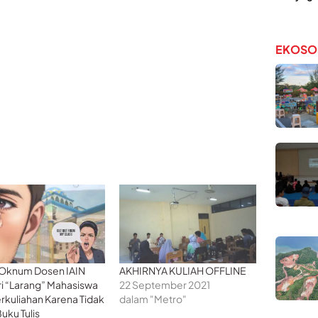
EKOSO
 Oknum Dosen IAIN
AKHIRNYA KULIAH OFFLINE
i “Larang” Mahasiswa
22 September 2021
erkuliahan Karena Tidak
dalam "Metro"
uku Tulis