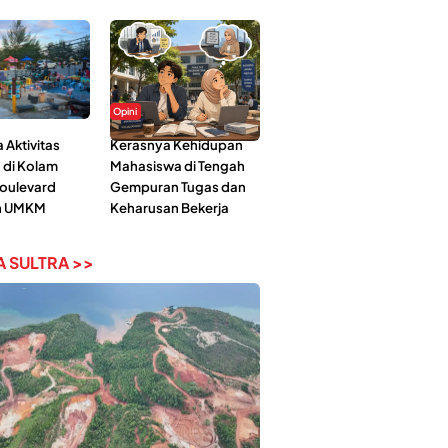
Opini
Aktivitas
Kerasnya Kehidupan
 di Kolam
Mahasiswa di Tengah
Boulevard
Gempuran Tugas dan
n UMKM
Keharusan Bekerja
 SULTRA >>