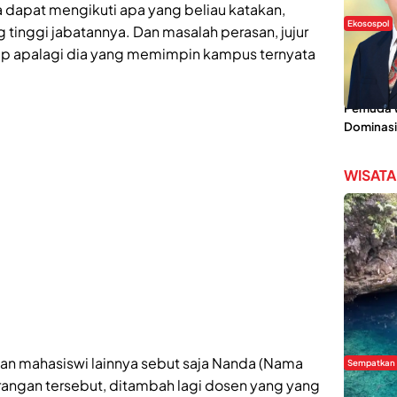
a dapat mengikuti apa yang beliau katakan,
Ekosospol
 tinggi jabatannya. Dan masalah perasan, jujur
Slogan 
ap apalagi dia yang memimpin kampus ternyata
Lokal Din
Pemanis,
Pemuda Wi
Dominasi
WISATA
akan mahasiswi lainnya sebut saja Nanda (Nama
Sempatkan
rangan tersebut, ditambah lagi dosen yang yang
Danau Re