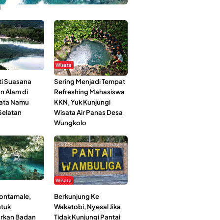
i
Wisata
i Suasana
Sering Menjadi Tempat
n Alam di
Refreshing Mahasiswa
ata Namu
KKN, Yuk Kunjungi
elatan
Wisata Air Panas Desa
Wungkolo
Wisata
Kontamale,
Berkunjung Ke
tuk
Wakatobi, Nyesal Jika
rkan Badan
Tidak Kunjungi Pantai