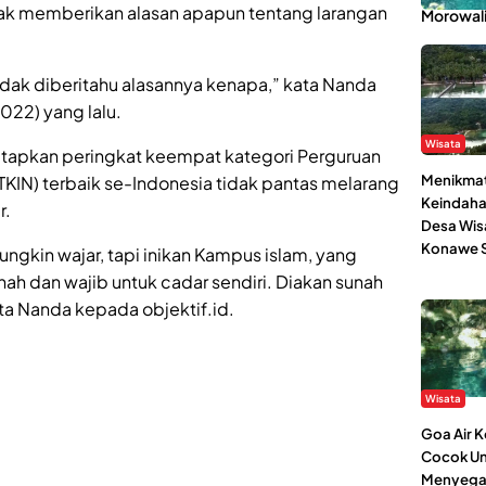
k memberikan alasan apapun tentang larangan
Morowal
 tidak diberitahu alasannya kenapa,” kata Nanda
022) yang lalu.
Wisata
tetapkan peringkat keempat kategori Perguruan
Menikmat
KIN) terbaik se-Indonesia tidak pantas melarang
Keindaha
r.
Desa Wis
Konawe S
gkin wajar, tapi inikan Kampus islam, yang
h dan wajib untuk cadar sendiri. Diakan sunah
ata Nanda kepada objektif.id.
Wisata
Goa Air 
Cocok Un
Menyega