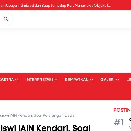
Tegas Tolak Tambang Kuarsit, Siap Tempuh Jalur Hukum
WALHI Sultra Mengecam Upaya Intimidasi dan Suap terhadap Pers Mahasiswa Objektif IAIN Kendari
SASTRA
INTERPRETASI
SEMPATKAN
GALERI
L
POSTI
iswi IAIN Kendari, Soal Pelarangan Cadar
K
swi IAIN Kendari, Soal
1