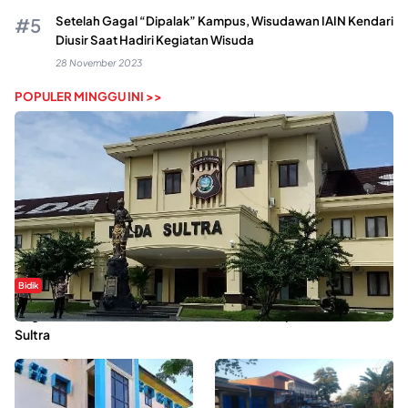
Setelah Gagal “Dipalak” Kampus, Wisudawan IAIN Kendari
Diusir Saat Hadiri Kegiatan Wisuda
28 November 2023
POPULER MINGGU INI >>
Bidik
Dugaan Kekerasan Seksual di UIN Kendari Dilaporkan ke Polda
Sultra