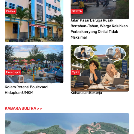
Civitas
BERITA
Di Balik Kehidupan Ma’had Al-
Jalan Pasar Baruga Rusak
Jami’ah UIN Kendari : Mahasiswa
Bertahun-Tahun, Warga Keluhkan
Ceritakan Manfaat dan Tantangan
Perbaikan yang Dinilai Tidak
Maksimal
Ekosospol
Opini
Ramainya Aktivitas Olahraga di
Kerasnya Kehidupan Mahasiswa di
Kolam Retensi Boulevard
Tengah Gempuran Tugas dan
Hidupkan UMKM
Keharusan Bekerja
KABARA SULTRA >>