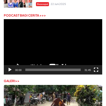
22 Juni 2025
Ekosospol
PODCAST BAGI CERITA >>>
Pemutar
Video
00:00
31:45
GALERI>>