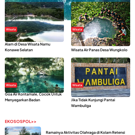
Wisata
Wisata
Menikmati Suasana Keindahan
Sering Menjadi Tempat Refreshing
Alam di Desa Wisata Namu
Mahasiswa KKN, Yuk Kunjungi
Konawe Selatan
Wisata Air Panas Desa Wungkolo
Wisata
Wisata
Goa Air Kontamale, Cocok Untuk
Berkunjung Ke Wakatobi, Nyesal
Menyegarkan Badan
Jika Tidak Kunjungi Pantai
Wambuliga
EKOSOSPOL>>
Ramainya Aktivitas Olahraga di Kolam Retensi