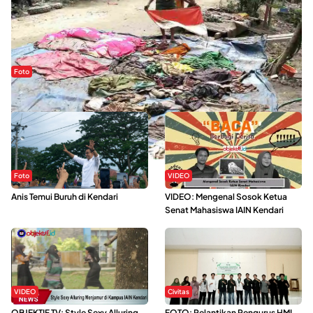
Foto
Sejak Banjir Bandang, Warga Butuhkan Air Bersih
Foto
VIDEO
Anis Temui Buruh di Kendari
VIDEO: Mengenal Sosok Ketua
Senat Mahasiswa IAIN Kendari
VIDEO
Civitas
OBJEKTIF TV: Style Sexy Alluring
FOTO: Pelantikan Pengurus HMI