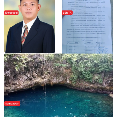
Ekosospol
BERITA
Slogan Pemberdayaan Lokal
Hipmawani Bersama DPRD Sultra
Dinilai Hanya Pemanis, Tokoh
Sepakati RDP Perihal IUP
Pemuda Wilalang Kritik Dominasi
Pertambangan di Pulau Wawonii
Orang Luar
WISATA SULTRA >>
Sempatkan
Danau Rebi-Rebi, Pesona Alam Tersembunyi di Morowali