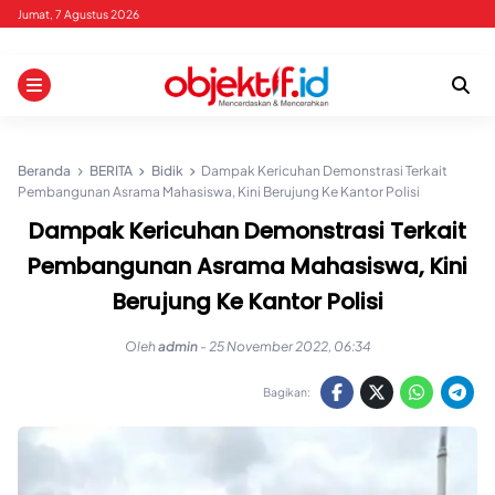
Skip
Jumat, 7 Agustus 2026
to
content
Beranda
BERITA
Bidik
Dampak Kericuhan Demonstrasi Terkait
Pembangunan Asrama Mahasiswa, Kini Berujung Ke Kantor Polisi
Dampak Kericuhan Demonstrasi Terkait
Pembangunan Asrama Mahasiswa, Kini
Berujung Ke Kantor Polisi
Oleh
admin
-
25 November 2022, 06:34
Bagikan: