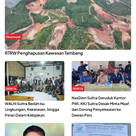
Ekosospol
Kabaena Menanti Kepastian Pemulihan Lingkungan Usai Revisi
RTRW Penghapusan Kawasan Tambang
BERITA
BERITA
Refleksi Gerakan Perempuan,
NasDem Sultra Geruduk Kantor
WALHI Sultra Bedah Isu
PWI, KKJ Sultra Desak Minta Maaf
Lingkungan, Kekerasan, hingga
dan Dorong Penyelesaian ke
Peran Dalam Kebijakan
Dewan Pers