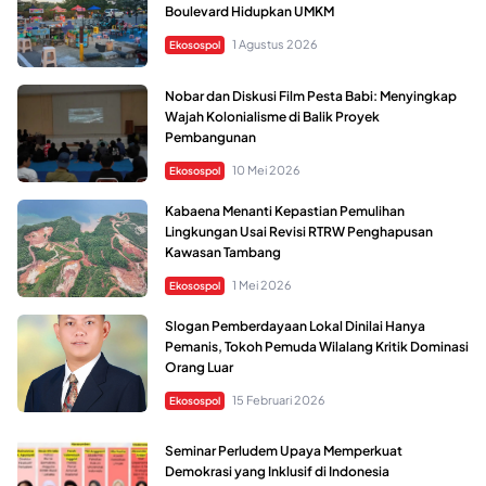
Boulevard Hidupkan UMKM
1 Agustus 2026
Ekosospol
Nobar dan Diskusi Film Pesta Babi: Menyingkap
Wajah Kolonialisme di Balik Proyek
Pembangunan
10 Mei 2026
Ekosospol
Kabaena Menanti Kepastian Pemulihan
Lingkungan Usai Revisi RTRW Penghapusan
Kawasan Tambang
1 Mei 2026
Ekosospol
Slogan Pemberdayaan Lokal Dinilai Hanya
Pemanis, Tokoh Pemuda Wilalang Kritik Dominasi
Orang Luar
15 Februari 2026
Ekosospol
Seminar Perludem Upaya Memperkuat
Demokrasi yang Inklusif di Indonesia