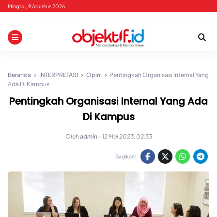
Skip
Minggu, 9 Agustus 2026
to
content
Beranda
INTERPRETASI
Opini
Pentingkah Organisasi Internal Yang
Ada Di Kampus
Pentingkah Organisasi Internal Yang Ada
Di Kampus
Oleh
admin
-
12 Mei 2023, 02:53
Bagikan: