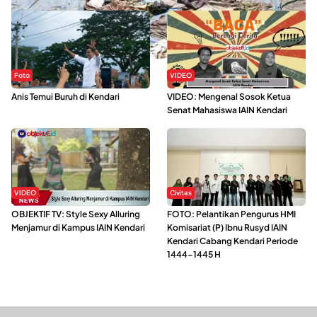
Foto
VIDEO
Anis Temui Buruh di Kendari
VIDEO: Mengenal Sosok Ketua
Senat Mahasiswa IAIN Kendari
VIDEO
Civitas
OBJEKTIF TV: Style Sexy Alluring
FOTO: Pelantikan Pengurus HMI
Menjamur di Kampus IAIN Kendari
Komisariat (P) Ibnu Rusyd IAIN
Kendari Cabang Kendari Periode
1444-1445 H