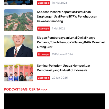
10 Mei 2026
Ekosospol
Kabaena Menanti Kepastian Pemulihan
Lingkungan Usai Revisi RTRW Penghapusan
Kawasan Tambang
1 Mei 2026
Ekosospol
Slogan Pemberdayaan Lokal Dinilai Hanya
Pemanis, Tokoh Pemuda Wilalang Kritik Dominasi
Orang Luar
15 Februari 2026
Ekosospol
Seminar Perludem Upaya Memperkuat
Demokrasi yang Inklusif di Indonesia
22 Juni 2025
Ekosospol
PODCAST BAGI CERITA >>>
Pemutar
Video