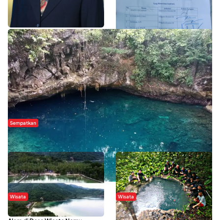
WISATA SULTRA >>
Sempatkan
Danau Rebi-Rebi, Pesona Alam Tersembunyi di Morowali
Wisata
Wisata
Menikmati Suasana Keindahan
Sering Menjadi Tempat Refreshing