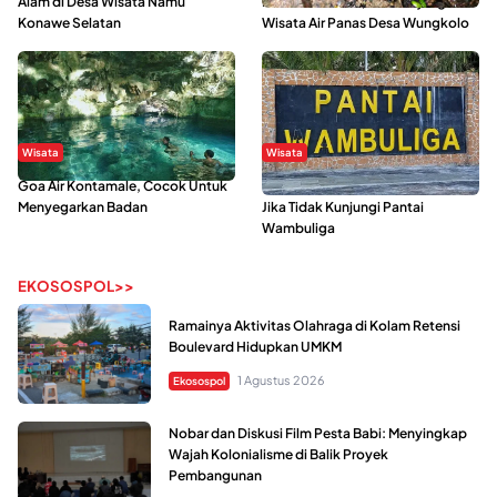
Alam di Desa Wisata Namu
Mahasiswa KKN, Yuk Kunjungi
Konawe Selatan
Wisata Air Panas Desa Wungkolo
Wisata
Wisata
Goa Air Kontamale, Cocok Untuk
Berkunjung Ke Wakatobi, Nyesal
Menyegarkan Badan
Jika Tidak Kunjungi Pantai
Wambuliga
EKOSOSPOL>>
Ramainya Aktivitas Olahraga di Kolam Retensi
Boulevard Hidupkan UMKM
1 Agustus 2026
Ekosospol
Nobar dan Diskusi Film Pesta Babi: Menyingkap
Wajah Kolonialisme di Balik Proyek
Pembangunan