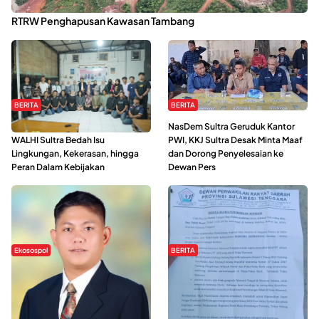
Kabaena Menanti Kepastian Pemulihan Lingkungan Usai Revisi
RTRW Penghapusan Kawasan Tambang
BERITA
BERITA
Refleksi Gerakan Perempuan,
NasDem Sultra Geruduk Kantor
WALHI Sultra Bedah Isu
PWI, KKJ Sultra Desak Minta Maaf
Lingkungan, Kekerasan, hingga
dan Dorong Penyelesaian ke
Peran Dalam Kebijakan
Dewan Pers
Ekosospol
BERITA
Slogan Pemberdayaan Lokal
Hipmawani Bersama DPRD Sultra
Dinilai Hanya Pemanis, Tokoh
Sepakati RDP Perihal IUP
Pemuda Wilalang Kritik Dominasi
Pertambangan di Pulau Wawonii
Orang Luar