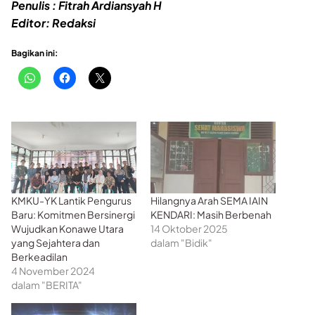
Penulis : Fitrah Ardiansyah H
Editor: Redaksi
Bagikan ini:
KMKU-YK Lantik Pengurus
Hilangnya Arah SEMA IAIN
Baru: Komitmen Bersinergi
KENDARI: Masih Berbenah
Wujudkan Konawe Utara
14 Oktober 2025
yang Sejahtera dan
dalam "Bidik"
Berkeadilan
4 November 2024
dalam "BERITA"