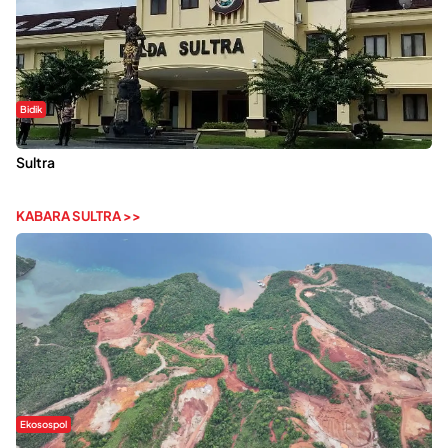
Bidik
Dugaan Kekerasan Seksual di UIN Kendari Dilaporkan ke Polda
Sultra
KABARA SULTRA >>
Ekosospol