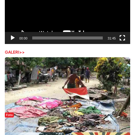
00:00
31:45
GALERI>>
Foto
Sejak Banjir Bandang, Warga Butuhkan Air Bersih