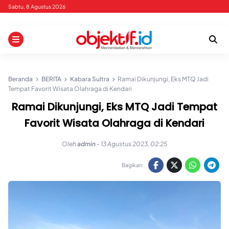
Skip
Sabtu, 8 Agustus 2026
to
content
Beranda
BERITA
Kabara Sultra
Ramai Dikunjungi, Eks MTQ Jadi
Tempat Favorit Wisata Olahraga di Kendari
Ramai Dikunjungi, Eks MTQ Jadi Tempat
Favorit Wisata Olahraga di Kendari
Oleh
admin
-
13 Agustus 2023, 02:25
Bagikan: