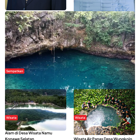
WISATA SULTRA >>
Sempatkan
Danau Rebi-Rebi, Pesona Alam Tersembunyi di Morowali
Wisata
Wisata
Menikmati Suasana Keindahan
Sering Menjadi Tempat Refreshing
Alam di Desa Wisata Namu
Mahasiswa KKN, Yuk Kunjungi
Konawe Selatan
Wisata Air Panas Desa Wungkolo