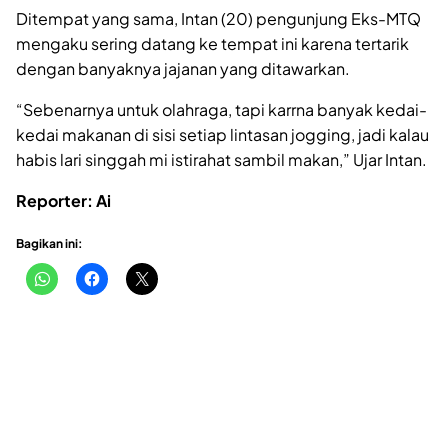
Ditempat yang sama, Intan (20) pengunjung Eks-MTQ
mengaku sering datang ke tempat ini karena tertarik
dengan banyaknya jajanan yang ditawarkan.
“Sebenarnya untuk olahraga, tapi karrna banyak kedai-
kedai makanan di sisi setiap lintasan jogging, jadi kalau
habis lari singgah mi istirahat sambil makan,” Ujar Intan.
Reporter: Ai
Bagikan ini: