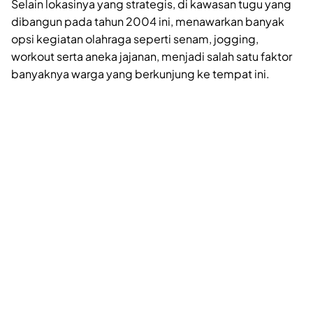
Selain lokasinya yang strategis, di kawasan tugu yang
dibangun pada tahun 2004 ini, menawarkan banyak
opsi kegiatan olahraga seperti senam, jogging,
workout serta aneka jajanan, menjadi salah satu faktor
banyaknya warga yang berkunjung ke tempat ini.