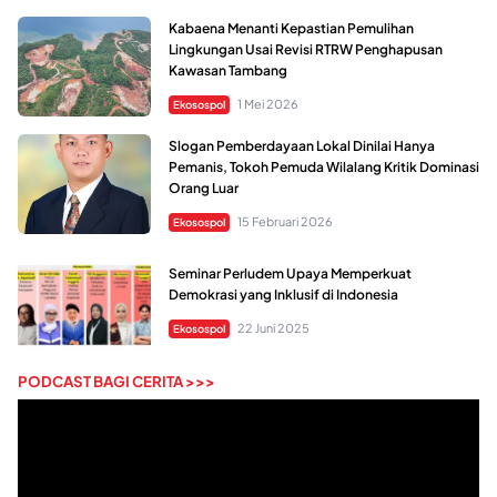
Kabaena Menanti Kepastian Pemulihan
Lingkungan Usai Revisi RTRW Penghapusan
Kawasan Tambang
1 Mei 2026
Ekosospol
Slogan Pemberdayaan Lokal Dinilai Hanya
Pemanis, Tokoh Pemuda Wilalang Kritik Dominasi
Orang Luar
15 Februari 2026
Ekosospol
Seminar Perludem Upaya Memperkuat
Demokrasi yang Inklusif di Indonesia
22 Juni 2025
Ekosospol
PODCAST BAGI CERITA >>>
Pemutar
Video