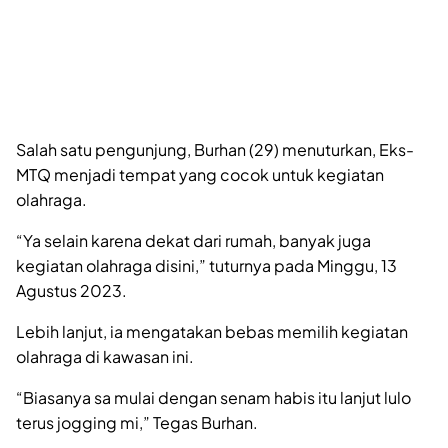
Salah satu pengunjung, Burhan (29) menuturkan, Eks-
MTQ menjadi tempat yang cocok untuk kegiatan
olahraga.
“Ya selain karena dekat dari rumah, banyak juga
kegiatan olahraga disini,” tuturnya pada Minggu, 13
Agustus 2023.
Lebih lanjut, ia mengatakan bebas memilih kegiatan
olahraga di kawasan ini.
“Biasanya sa mulai dengan senam habis itu lanjut lulo
terus jogging mi,” Tegas Burhan.