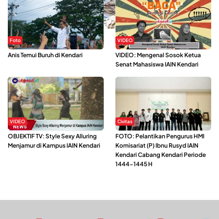
Foto
VIDEO
Anis Temui Buruh di Kendari
VIDEO: Mengenal Sosok Ketua
Senat Mahasiswa IAIN Kendari
VIDEO
Civitas
OBJEKTIF TV: Style Sexy Alluring
FOTO: Pelantikan Pengurus HMI
Menjamur di Kampus IAIN Kendari
Komisariat (P) Ibnu Rusyd IAIN
Kendari Cabang Kendari Periode
1444-1445 H