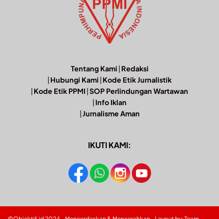
Tentang Kami
|
Redaksi
|
Hubungi Kami
|
Kode Etik Jurnalistik
|
Kode Etik PPMI
|
SOP Perlindungan Wartawan
|
Info Iklan
|
Jurnalisme Aman
IKUTI KAMI:
©Objektif.id 2024 - Mencerdaskan & Mencerahkan - Layout by: Team