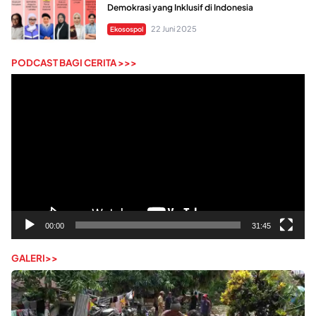
Demokrasi yang Inklusif di Indonesia
22 Juni 2025
Ekosospol
PODCAST BAGI CERITA >>>
Pemutar
Video
00:00
31:45
GALERI>>