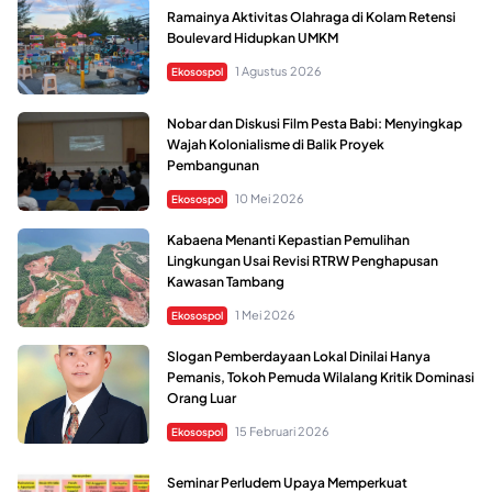
Ramainya Aktivitas Olahraga di Kolam Retensi
Boulevard Hidupkan UMKM
1 Agustus 2026
Ekosospol
Nobar dan Diskusi Film Pesta Babi: Menyingkap
Wajah Kolonialisme di Balik Proyek
Pembangunan
10 Mei 2026
Ekosospol
Kabaena Menanti Kepastian Pemulihan
Lingkungan Usai Revisi RTRW Penghapusan
Kawasan Tambang
1 Mei 2026
Ekosospol
Slogan Pemberdayaan Lokal Dinilai Hanya
Pemanis, Tokoh Pemuda Wilalang Kritik Dominasi
Orang Luar
15 Februari 2026
Ekosospol
Seminar Perludem Upaya Memperkuat