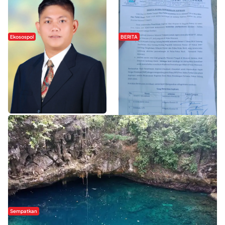
Ekosospol
BERITA
Slogan Pemberdayaan Lokal
Hipmawani Bersama DPRD Sultra
Dinilai Hanya Pemanis, Tokoh
Sepakati RDP Perihal IUP
Pemuda Wilalang Kritik Dominasi
Pertambangan di Pulau Wawonii
Orang Luar
WISATA SULTRA >>
Sempatkan