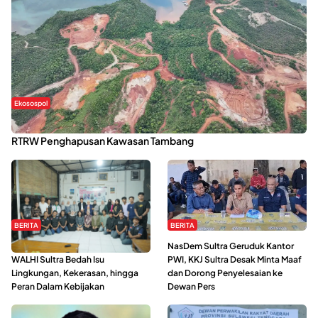
Ekosospol
Kabaena Menanti Kepastian Pemulihan Lingkungan Usai Revisi
RTRW Penghapusan Kawasan Tambang
BERITA
BERITA
Refleksi Gerakan Perempuan,
NasDem Sultra Geruduk Kantor
WALHI Sultra Bedah Isu
PWI, KKJ Sultra Desak Minta Maaf
Lingkungan, Kekerasan, hingga
dan Dorong Penyelesaian ke
Peran Dalam Kebijakan
Dewan Pers