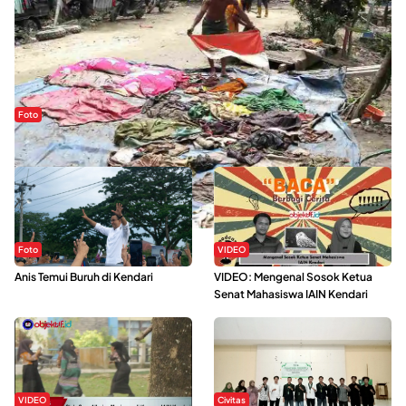
Foto
Sejak Banjir Bandang, Warga Butuhkan Air Bersih
Foto
VIDEO
Anis Temui Buruh di Kendari
VIDEO: Mengenal Sosok Ketua
Senat Mahasiswa IAIN Kendari
VIDEO
Civitas