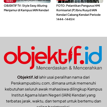
OBJEKTIF TV: Style Sexy Alluring
FOTO: Pelantikan Pengurus HMI
Menjamur di Kampus IAIN Kendari
Komisariat (P) Ibnu Rusyd IAIN
Kendari Cabang Kendari Periode
1444-1445 H
Objektif.id
lahir usai peralihan nama dari
Perskampusbiru.com, dimana untuk memenuhi
kebutuhan seluruh awak mahasiswa dilingkup Kampus
Institut Agama Islam Negeri (IAIN) Kendari yang
terbatas jarak, waktu, dan tempat untuk bertemu dan
saling berinteraksi.