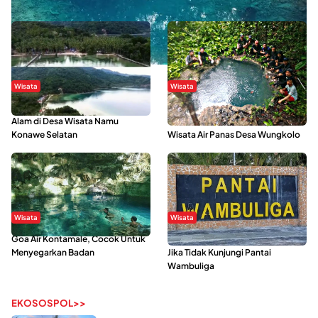
Danau Rebi-Rebi, Pesona Alam Tersembunyi di Morowali
Wisata
Wisata
Menikmati Suasana Keindahan
Sering Menjadi Tempat Refreshing
Alam di Desa Wisata Namu
Mahasiswa KKN, Yuk Kunjungi
Konawe Selatan
Wisata Air Panas Desa Wungkolo
Wisata
Wisata
Goa Air Kontamale, Cocok Untuk
Berkunjung Ke Wakatobi, Nyesal
Menyegarkan Badan
Jika Tidak Kunjungi Pantai
Wambuliga
EKOSOSPOL>>