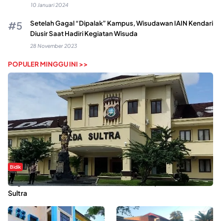
10 Januari 2024
Setelah Gagal “Dipalak” Kampus, Wisudawan IAIN Kendari
Diusir Saat Hadiri Kegiatan Wisuda
28 November 2023
POPULER MINGGU INI >>
Bidik
Dugaan Kekerasan Seksual di UIN Kendari Dilaporkan ke Polda
Sultra