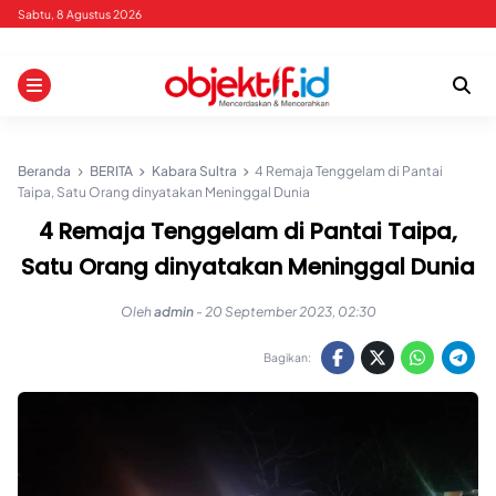
Skip
Sabtu, 8 Agustus 2026
to
content
Beranda
BERITA
Kabara Sultra
4 Remaja Tenggelam di Pantai
Taipa, Satu Orang dinyatakan Meninggal Dunia
4 Remaja Tenggelam di Pantai Taipa,
Satu Orang dinyatakan Meninggal Dunia
Oleh
admin
-
20 September 2023, 02:30
Bagikan: