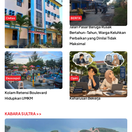
Civitas
BERITA
Di Balik Kehidupan Ma’had Al-
Jalan Pasar Baruga Rusak
Jami’ah UIN Kendari : Mahasiswa
Bertahun-Tahun, Warga Keluhkan
Ceritakan Manfaat dan Tantangan
Perbaikan yang Dinilai Tidak
Maksimal
Ekosospol
Opini
Ramainya Aktivitas Olahraga di
Kerasnya Kehidupan Mahasiswa di
Kolam Retensi Boulevard
Tengah Gempuran Tugas dan
Hidupkan UMKM
Keharusan Bekerja
KABARA SULTRA >>