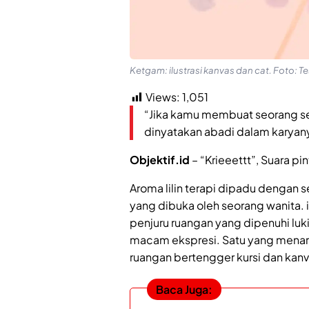
Ketgam: ilustrasi kanvas dan cat. Foto: Te
Views:
1,051
“Jika kamu membuat seorang sen
dinyatakan abadi dalam karyan
Objektif.id
– “Krieeettt”, Suara pi
Aroma lilin terapi dipadu dengan 
yang dibuka oleh seorang wanita
penjuru ruangan yang dipenuhi lu
macam ekspresi. Satu yang menarik
ruangan bertengger kursi dan kanv
Baca Juga: