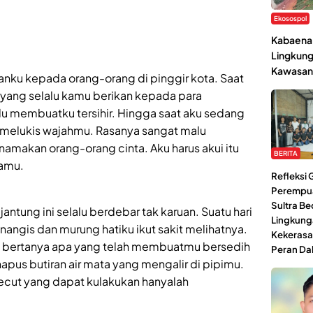
Ekosospol
Kabaena 
Lingkung
Kawasan
sanku kepada orang-orang di pinggir kota. Saat
 yang selalu kamu berikan kepada para
lu membuatku tersihir. Hingga saat aku sedang
h melukis wajahmu. Rasanya sangat malu
inamakan orang-orang cinta. Aku harus akui itu
BERITA
damu.
Refleksi
Perempu
Sultra Be
antung ini selalu berdebar tak karuan. Suatu hari
Lingkung
ngis dan murung hatiku ikut sakit melihatnya.
Kekerasa
n bertanya apa yang telah membuatmu bersedih
Peran Da
pus butiran air mata yang mengalir di pipimu.
gecut yang dapat kulakukan hanyalah