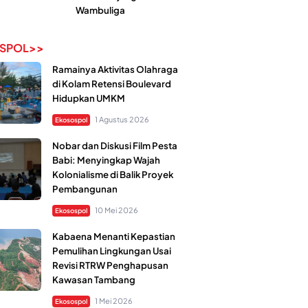
Wambuliga
SPOL>>
Ramainya Aktivitas Olahraga
di Kolam Retensi Boulevard
Hidupkan UMKM
1 Agustus 2026
Ekosospol
Nobar dan Diskusi Film Pesta
Babi: Menyingkap Wajah
Kolonialisme di Balik Proyek
Pembangunan
10 Mei 2026
Ekosospol
Kabaena Menanti Kepastian
Pemulihan Lingkungan Usai
Revisi RTRW Penghapusan
Kawasan Tambang
1 Mei 2026
Ekosospol