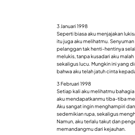
3 Januari 1998
Seperti biasa aku menjajakan luki
itu juga aku melihatmu. Senyuman
pelanggan tak henti-hentinya sela
melukis, tanpa kusadari aku mala
sekaligus lucu. Mungkin ini yang d
bahwa aku telah jatuh cinta kepa
3 Februari 1998
Setiap kali aku melihatmu bahagia j
aku mendapatkanmu tiba-tiba mena
Aku sangat ingin menghampiri da
sedemikian rupa, sekaligus mengha
Namun, aku terlalu takut dan pen
memandangmu dari kejauhan.