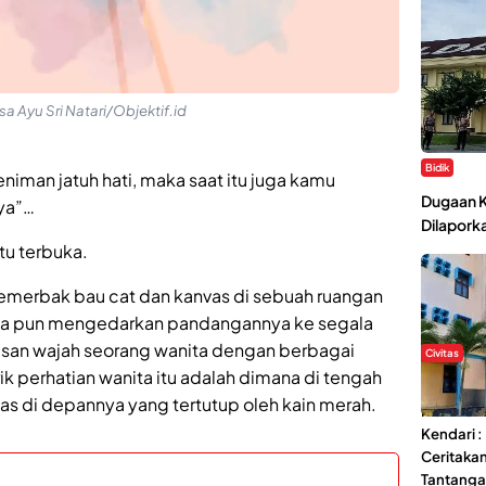
sa Ayu Sri Natari/Objektif.id
Bidik
iman jatuh hati, maka saat itu juga kamu
Dugaan K
ya”…
Dilaporka
ntu terbuka.
semerbak bau cat dan kanvas di sebuah ruangan
. ia pun mengedarkan pandangannya ke segala
kisan wajah seorang wanita dengan berbagai
Civitas
 perhatian wanita itu adalah dimana di tengah
Di Balik 
as di depannya yang tertutup oleh kain merah.
Ma’had A
Kendari 
Ceritaka
Tantang