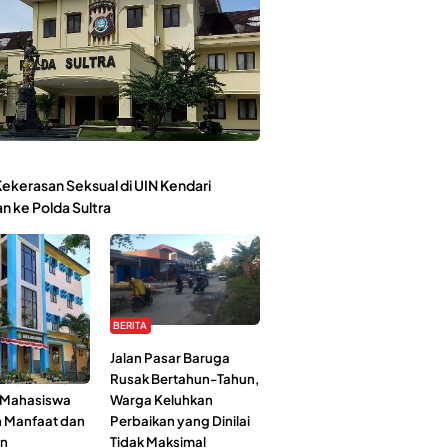
ekerasan Seksual di UIN Kendari
n ke Polda Sultra
BERITA
Kehidupan
Jalan Pasar Baruga
l-Jami’ah UIN
Rusak Bertahun-Tahun,
: Mahasiswa
Warga Keluhkan
n Manfaat dan
Perbaikan yang Dinilai
an
Tidak Maksimal