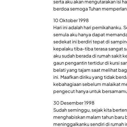
serta aku akan mengutarakan isi h
berdoa semoga Tuhan memperlanca
10 Oktober 1998
Hari ini adalah hari pernikahank
semula aku hanya dapat memandan
sedekat ini berdiri tepat di samp
kepalaku tiba-tiba terasa sangat 
aku sudah berada di rumah sakit 
gaun pengantin tertidur di kursi sa
belati yang tajam saat melihat b
ini. Maafkan diriku yang tidak ber
kebahagiaan sebelum malaikat me
pengecut hanya untuk bersamamu
30 Desember 1998
Sudah seminggu, sejak kita berteng
menghabiskan malam tahun baru b
meninggalkanku sendiri di rumah in