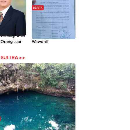
BERITA
Pemberdayaan
Hipmawani Bersama
ilai Hanya
DPRD Sultra Sepakati
 Tokoh
RDP Perihal IUP
lalang Kritik
Pertambangan di Pulau
 Orang Luar
Wawonii
 SULTRA >>
bi-Rebi, Pesona Alam Tersembunyi di