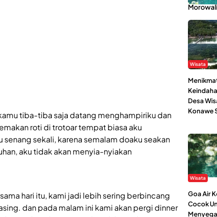
Morowal
Wisata
Menikmat
Keindaha
Desa Wis
Konawe S
an kamu tiba-tiba saja datang menghampiriku dan
akan roti di trotoar tempat biasa aku
ku senang sekali, karena semalam doaku seakan
 Tuhan, aku tidak akan menyia-nyiakan
Wisata
Goa Air 
ama hari itu, kami jadi lebih sering berbincang
Cocok Un
sing. dan pada malam ini kami akan pergi dinner
Menyega