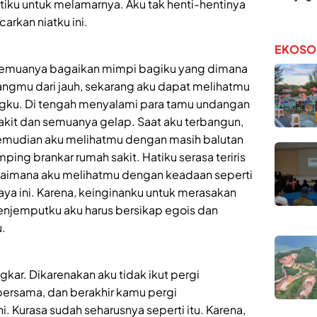
atiku untuk melamarnya. Aku tak henti-hentinya
rkan niatku ini.
EKOSO
u. Semuanya bagaikan mimpi bagiku yang dimana
gmu dari jauh, sekarang aku dapat melihatmu
ingku. Di tengah menyalami para tamu undangan
sakit dan semuanya gelap. Saat aku terbangun,
kemudian aku melihatmu dengan masih balutan
mping brankar rumah sakit. Hatiku serasa teriris
agaimana aku melihatmu dengan keadaan seperti
daya ini. Karena, keinginanku untuk merasakan
njemputku aku harus bersikap egois dan
.
kar. Dikarenakan aku tidak ikut pergi
ersama, dan berakhir kamu pergi
i. Kurasa sudah seharusnya seperti itu. Karena,