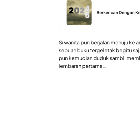
Berkencan Dengan Ke
Si wanita pun berjalan menuju ke ar
sebuah buku tergeletak begitu saja 
pun kemudian duduk sambil membuk
lembaran pertama…