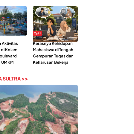
Opini
Aktivitas
Kerasnya Kehidupan
 di Kolam
Mahasiswa di Tengah
Boulevard
Gempuran Tugas dan
n UMKM
Keharusan Bekerja
 SULTRA >>