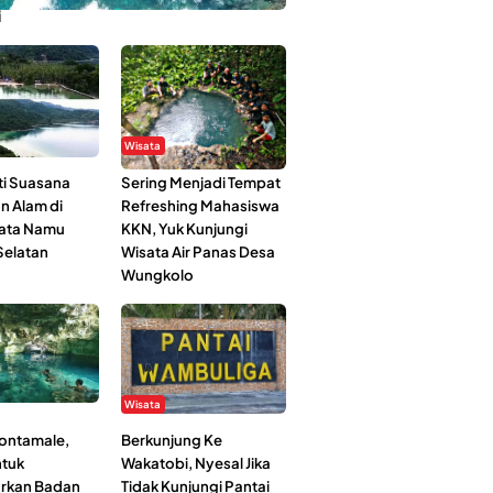
i
Wisata
i Suasana
Sering Menjadi Tempat
n Alam di
Refreshing Mahasiswa
ata Namu
KKN, Yuk Kunjungi
elatan
Wisata Air Panas Desa
Wungkolo
Wisata
Kontamale,
Berkunjung Ke
tuk
Wakatobi, Nyesal Jika
rkan Badan
Tidak Kunjungi Pantai