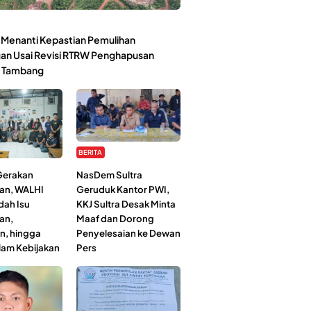
Menanti Kepastian Pemulihan
an Usai Revisi RTRW Penghapusan
 Tambang
BERITA
 Gerakan
NasDem Sultra
an, WALHI
Geruduk Kantor PWI,
dah Isu
KKJ Sultra Desak Minta
an,
Maaf dan Dorong
n, hingga
Penyelesaian ke Dewan
lam Kebijakan
Pers