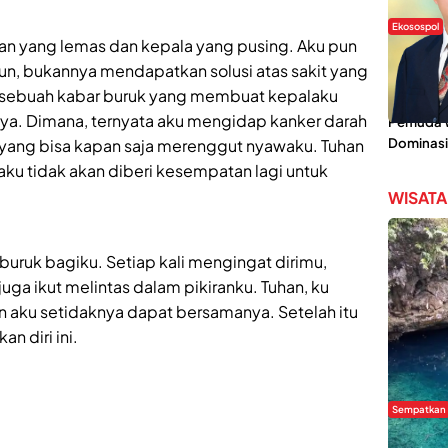
Ekosospol
dan yang lemas dan kepala yang pusing. Aku pun
Slogan 
un, bukannya mendapatkan solusi atas sakit yang
Lokal Din
h sebuah kabar buruk yang membuat kepalaku
Pemanis,
ya. Dimana, ternyata aku mengidap kanker darah
Pemuda Wi
Dominasi
t yang bisa kapan saja merenggut nyawaku. Tuhan
aku tidak akan diberi kesempatan lagi untuk
WISATA
uruk bagiku. Setiap kali mengingat dirimu,
uga ikut melintas dalam pikiranku. Tuhan, ku
n aku setidaknya dapat bersamanya. Setelah itu
n diri ini.
Sempatkan
Danau Re