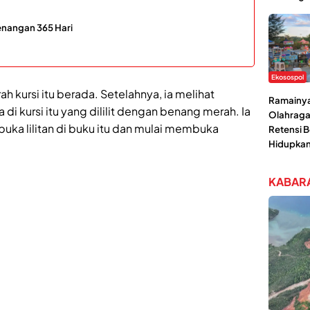
nangan 365 Hari
Ekosospol
ah kursi itu berada. Setelahnya, ia melihat
Ramainya 
di kursi itu yang dililit dengan benang merah. Ia
Olahraga
a lilitan di buku itu dan mulai membuka
Retensi 
Hidupka
KABARA