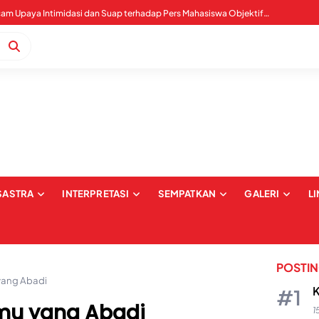
WALHI Sultra Mengecam Upaya Intimidasi dan Suap terhadap Pers Mahasiswa Objektif IAIN Kendari
SASTRA
INTERPRETASI
SEMPATKAN
GALERI
L
POSTI
yang Abadi
K
mu yang Abadi
1