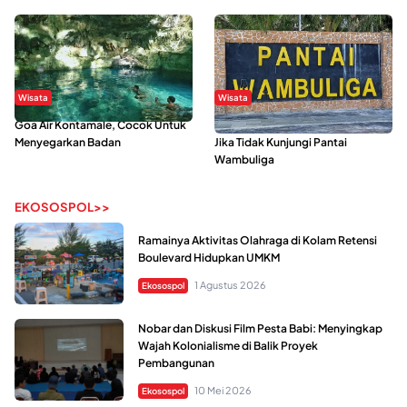
Wisata
Wisata
Goa Air Kontamale, Cocok Untuk
Berkunjung Ke Wakatobi, Nyesal
Menyegarkan Badan
Jika Tidak Kunjungi Pantai
Wambuliga
EKOSOSPOL>>
Ramainya Aktivitas Olahraga di Kolam Retensi
Boulevard Hidupkan UMKM
1 Agustus 2026
Ekosospol
Nobar dan Diskusi Film Pesta Babi: Menyingkap
Wajah Kolonialisme di Balik Proyek
Pembangunan
10 Mei 2026
Ekosospol