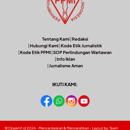
Tentang Kami
|
Redaksi
|
Hubungi Kami
|
Kode Etik Jurnalistik
|
Kode Etik PPMI
|
SOP Perlindungan Wartawan
|
Info Iklan
|
Jurnalisme Aman
IKUTI KAMI:
©Objektif.id 2024 - Mencerdaskan & Mencerahkan - Layout by: Team