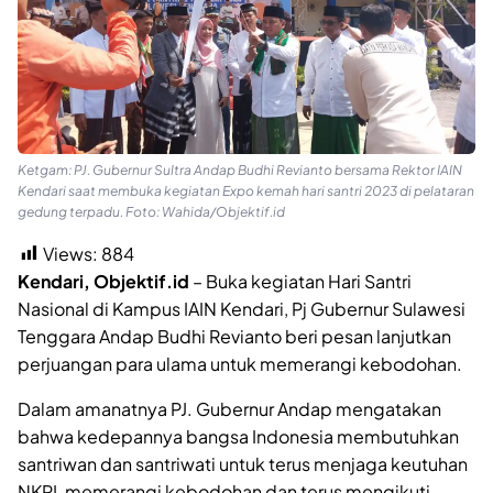
Ketgam: PJ. Gubernur Sultra Andap Budhi Revianto bersama Rektor IAIN
Kendari saat membuka kegiatan Expo kemah hari santri 2023 di pelataran
gedung terpadu. Foto: Wahida/Objektif.id
Views:
884
Kendari, Objektif.id
– Buka kegiatan Hari Santri
Nasional di Kampus IAIN Kendari, Pj Gubernur Sulawesi
Tenggara Andap Budhi Revianto beri pesan lanjutkan
perjuangan para ulama untuk memerangi kebodohan.
Dalam amanatnya PJ. Gubernur Andap mengatakan
bahwa kedepannya bangsa Indonesia membutuhkan
santriwan dan santriwati untuk terus menjaga keutuhan
NKRI, memerangi kebodohan dan terus mengikuti