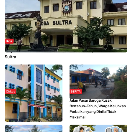
Bidik
Dugaan Kekerasan Seksual di UIN Kendari Dilaporkan ke Polda
Sultra
Civitas
BERITA
Di Balik Kehidupan Ma’had Al-
Jalan Pasar Baruga Rusak
Jami’ah UIN Kendari : Mahasiswa
Bertahun-Tahun, Warga Keluhkan
Ceritakan Manfaat dan Tantangan
Perbaikan yang Dinilai Tidak
Maksimal