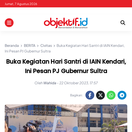
Skip
Jumat, 7 Agustus 2026
to
content
Beranda
BERITA
Civitas
Buka Kegiatan Hari Santri di IAIN Kendari,
Ini Pesan PJ Gubernur Sultra
Buka Kegiatan Hari Santri di IAIN Kendari,
Ini Pesan PJ Gubernur Sultra
Oleh
Wahida
-
22 Oktober 2023, 17:57
Bagikan: