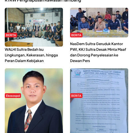
BERITA
BERITA
Refleksi Gerakan Perempuan,
NasDem Sultra Geruduk Kantor
WALHI Sultra Bedah Isu
PWI, KKJ Sultra Desak Minta Maaf
Lingkungan, Kekerasan, hingga
dan Dorong Penyelesaian ke
Peran Dalam Kebijakan
Dewan Pers
Ekosospol
BERITA
Slogan Pemberdayaan Lokal
Hipmawani Bersama DPRD Sultra
Dinilai Hanya Pemanis, Tokoh
Sepakati RDP Perihal IUP
Pemuda Wilalang Kritik Dominasi
Pertambangan di Pulau Wawonii
Orang Luar