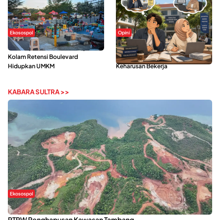
Ekosospol
Opini
Ramainya Aktivitas Olahraga di
Kerasnya Kehidupan Mahasiswa di
Kolam Retensi Boulevard
Tengah Gempuran Tugas dan
Hidupkan UMKM
Keharusan Bekerja
KABARA SULTRA >>
Ekosospol
Kabaena Menanti Kepastian Pemulihan Lingkungan Usai Revisi
RTRW Penghapusan Kawasan Tambang