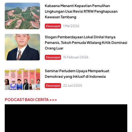
Kabaena Menanti Kepastian Pemulihan
Lingkungan Usai Revisi RTRW Penghapusan
Kawasan Tambang
1 Mei 2026
Ekosospol
Slogan Pemberdayaan Lokal Dinilai Hanya
Pemanis, Tokoh Pemuda Wilalang Kritik Dominasi
Orang Luar
15 Februari 2026
Ekosospol
Seminar Perludem Upaya Memperkuat
Demokrasi yang Inklusif di Indonesia
22 Juni 2025
Ekosospol
PODCAST BAGI CERITA >>>
Pemutar
Video