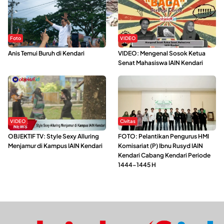
Foto
VIDEO
Anis Temui Buruh di Kendari
VIDEO: Mengenal Sosok Ketua
Senat Mahasiswa IAIN Kendari
VIDEO
Civitas
OBJEKTIF TV: Style Sexy Alluring
FOTO: Pelantikan Pengurus HMI
Menjamur di Kampus IAIN Kendari
Komisariat (P) Ibnu Rusyd IAIN
Kendari Cabang Kendari Periode
1444-1445 H