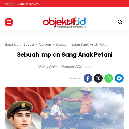
Skip
Minggu, 9 Agustus 2026
to
content
Beranda
Sastra
Cerpen
Sebuah Impian Sang Anak Petani
Sebuah Impian Sang Anak Petani
Oleh
admin
-
4 Januari 2024, 11:17
Bagikan: