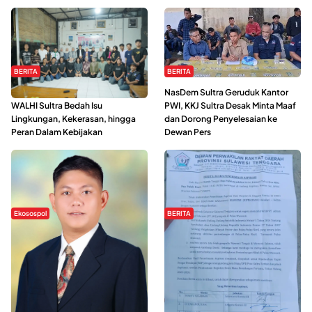
BERITA
BERITA
Refleksi Gerakan Perempuan,
NasDem Sultra Geruduk Kantor
WALHI Sultra Bedah Isu
PWI, KKJ Sultra Desak Minta Maaf
Lingkungan, Kekerasan, hingga
dan Dorong Penyelesaian ke
Peran Dalam Kebijakan
Dewan Pers
Ekosospol
BERITA
Slogan Pemberdayaan Lokal
Hipmawani Bersama DPRD Sultra
Dinilai Hanya Pemanis, Tokoh
Sepakati RDP Perihal IUP
Pemuda Wilalang Kritik Dominasi
Pertambangan di Pulau Wawonii
Orang Luar
WISATA SULTRA >>