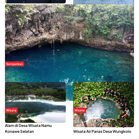
Sempatkan
Danau Rebi-Rebi, Pesona Alam Tersembunyi di Morowali
Wisata
Wisata
Menikmati Suasana Keindahan
Sering Menjadi Tempat Refreshing
Alam di Desa Wisata Namu
Mahasiswa KKN, Yuk Kunjungi
Konawe Selatan
Wisata Air Panas Desa Wungkolo