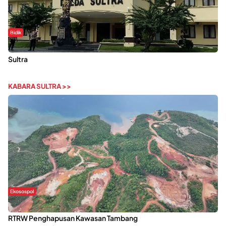
Bidik
Dugaan Kekerasan Seksual di UIN Kendari Dilaporkan ke Polda
Sultra
KABARA SULTRA >>
Ekosospol
Kabaena Menanti Kepastian Pemulihan Lingkungan Usai Revisi
RTRW Penghapusan Kawasan Tambang