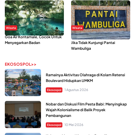
Wisata
Wisata
Goa Air Kontamale, Cocok Untuk
Berkunjung Ke Wakatobi, Nyesal
Menyegarkan Badan
Jika Tidak Kunjungi Pantai
Wambuliga
EKOSOSPOL>>
Ramainya Aktivitas Olahraga di Kolam Retensi
Boulevard Hidupkan UMKM
1 Agustus 2026
Ekosospol
Nobar dan Diskusi Film Pesta Babi: Menyingkap
Wajah Kolonialisme di Balik Proyek
Pembangunan
10 Mei 2026
Ekosospol