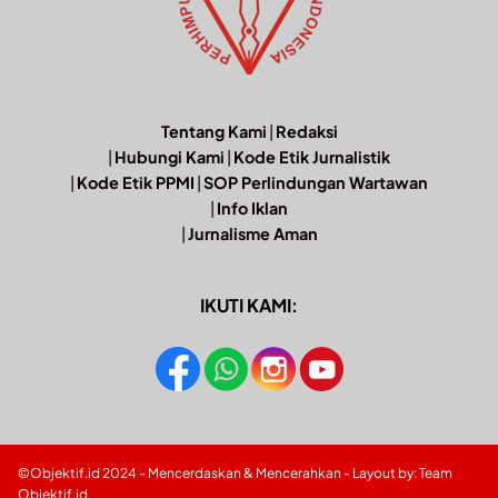
Tentang Kami
|
Redaksi
|
Hubungi Kami
|
Kode Etik Jurnalistik
|
Kode Etik PPMI
|
SOP Perlindungan Wartawan
|
Info Iklan
|
Jurnalisme Aman
IKUTI KAMI:
©Objektif.id 2024 - Mencerdaskan & Mencerahkan - Layout by: Team
Objektif.id