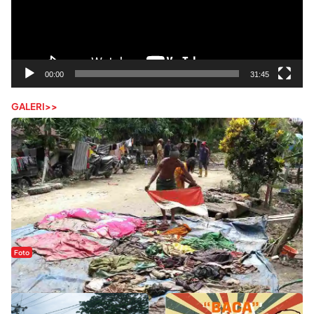
00:00
31:45
GALERI>>
Foto
Sejak Banjir Bandang, Warga Butuhkan Air Bersih