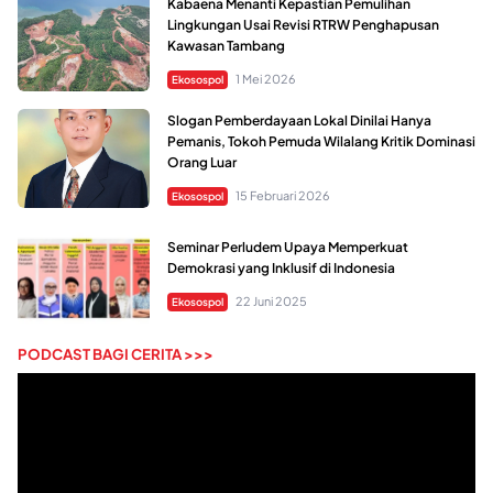
Kabaena Menanti Kepastian Pemulihan
Lingkungan Usai Revisi RTRW Penghapusan
Kawasan Tambang
1 Mei 2026
Ekosospol
Slogan Pemberdayaan Lokal Dinilai Hanya
Pemanis, Tokoh Pemuda Wilalang Kritik Dominasi
Orang Luar
15 Februari 2026
Ekosospol
Seminar Perludem Upaya Memperkuat
Demokrasi yang Inklusif di Indonesia
22 Juni 2025
Ekosospol
PODCAST BAGI CERITA >>>
Pemutar
Video