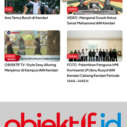
Foto
VIDEO
Anis Temui Buruh di Kendari
VIDEO: Mengenal Sosok Ketua
Senat Mahasiswa IAIN Kendari
VIDEO
Civitas
OBJEKTIF TV: Style Sexy Alluring
FOTO: Pelantikan Pengurus HMI
Menjamur di Kampus IAIN Kendari
Komisariat (P) Ibnu Rusyd IAIN
Kendari Cabang Kendari Periode
1444-1445 H