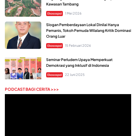
Kawasan Tambang
1 Mei 2026
Ekosospol
Slogan Pemberdayaan Lokal Dinilai Hanya
Pemanis, Tokoh Pemuda Wilalang Kritik Dominasi
Orang Luar
15 Februari 2026
Ekosospol
Seminar Perludem Upaya Memperkuat
Demokrasi yang Inklusif di Indonesia
22 Juni 2025
Ekosospol
PODCAST BAGI CERITA >>>
Pemutar
Video