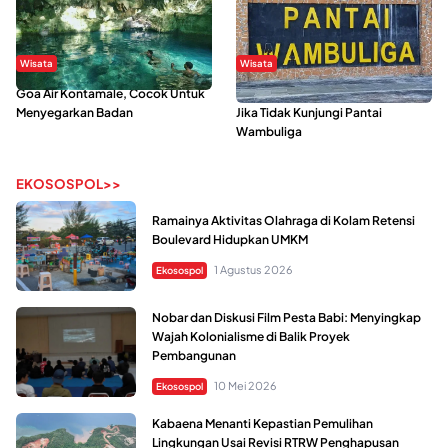
Wisata
Wisata
Goa Air Kontamale, Cocok Untuk
Berkunjung Ke Wakatobi, Nyesal
Menyegarkan Badan
Jika Tidak Kunjungi Pantai
Wambuliga
EKOSOSPOL>>
Ramainya Aktivitas Olahraga di Kolam Retensi
Boulevard Hidupkan UMKM
1 Agustus 2026
Ekosospol
Nobar dan Diskusi Film Pesta Babi: Menyingkap
Wajah Kolonialisme di Balik Proyek
Pembangunan
10 Mei 2026
Ekosospol
Kabaena Menanti Kepastian Pemulihan
Lingkungan Usai Revisi RTRW Penghapusan