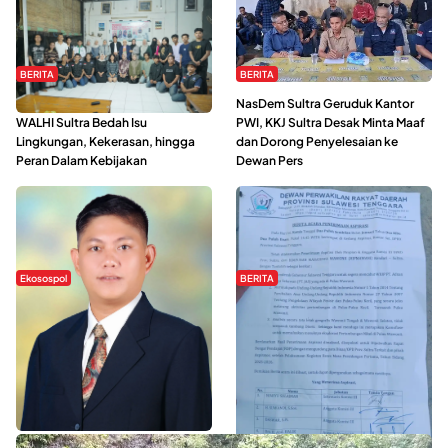
BERITA
BERITA
Refleksi Gerakan Perempuan,
NasDem Sultra Geruduk Kantor
WALHI Sultra Bedah Isu
PWI, KKJ Sultra Desak Minta Maaf
Lingkungan, Kekerasan, hingga
dan Dorong Penyelesaian ke
Peran Dalam Kebijakan
Dewan Pers
Ekosospol
BERITA
Slogan Pemberdayaan Lokal
Hipmawani Bersama DPRD Sultra
Dinilai Hanya Pemanis, Tokoh
Sepakati RDP Perihal IUP
Pemuda Wilalang Kritik Dominasi
Pertambangan di Pulau Wawonii
Orang Luar
WISATA SULTRA >>