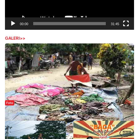
00:00
31:45
GALERI>>
Foto
Sejak Banjir Bandang, Warga Butuhkan Air Bersih