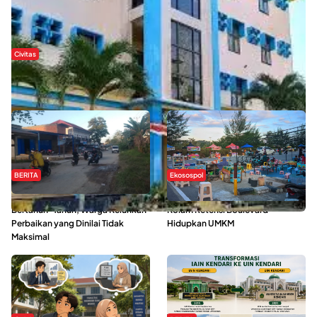
Civitas
Di Balik Kehidupan Ma’had Al-Jami’ah UIN Kendari : Mahasiswa
Ceritakan Manfaat dan Tantangan
BERITA
Ekosospol
Jalan Pasar Baruga Rusak
Ramainya Aktivitas Olahraga di
Bertahun-Tahun, Warga Keluhkan
Kolam Retensi Boulevard
Perbaikan yang Dinilai Tidak
Hidupkan UMKM
Maksimal