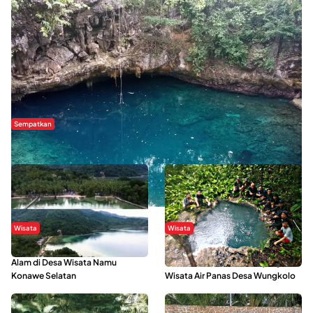
Sempatkan
Danau Rebi-Rebi, Pesona Alam Tersembunyi di Morowali
Wisata
Wisata
Menikmati Suasana Keindahan
Sering Menjadi Tempat Refreshing
Alam di Desa Wisata Namu
Mahasiswa KKN, Yuk Kunjungi
Konawe Selatan
Wisata Air Panas Desa Wungkolo