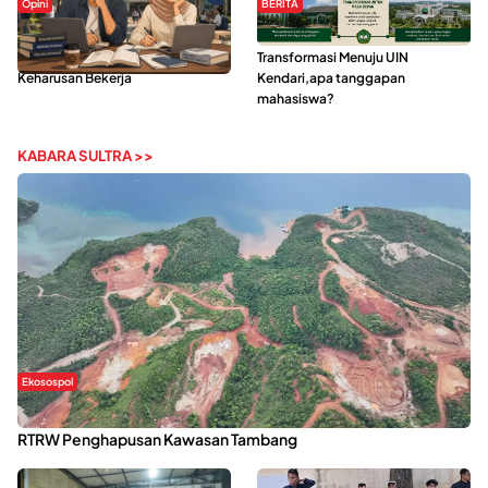
Opini
BERITA
Kerasnya Kehidupan Mahasiswa di
IAIN Kendari Mantapkan
Tengah Gempuran Tugas dan
Transformasi Menuju UIN
Keharusan Bekerja
Kendari,apa tanggapan
mahasiswa?
KABARA SULTRA >>
Ekosospol
Kabaena Menanti Kepastian Pemulihan Lingkungan Usai Revisi
RTRW Penghapusan Kawasan Tambang