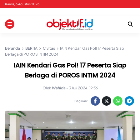
Skip
Kamis, 6 Agustus 2026
to
content
Beranda
BERITA
Civitas
IAIN Kendari Gas Pol! 17 Peserta Siap
Berlaga di POROS INTIM 2024
IAIN Kendari Gas Pol! 17 Peserta Siap
Berlaga di POROS INTIM 2024
Oleh
Wahida
-
3 Juli 2024, 19:36
Bagikan: