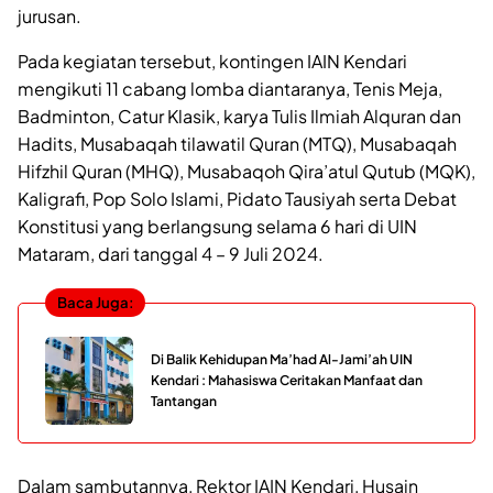
jurusan.
Pada kegiatan tersebut, kontingen IAIN Kendari
mengikuti 11 cabang lomba diantaranya, Tenis Meja,
Badminton, Catur Klasik, karya Tulis Ilmiah Alquran dan
Hadits, Musabaqah tilawatil Quran (MTQ), Musabaqah
Hifzhil Quran (MHQ), Musabaqoh Qira’atul Qutub (MQK),
Kaligrafi, Pop Solo Islami, Pidato Tausiyah serta Debat
Konstitusi yang berlangsung selama 6 hari di UIN
Mataram, dari tanggal 4 – 9 Juli 2024.
Baca Juga:
Di Balik Kehidupan Ma’had Al-Jami’ah UIN
Kendari : Mahasiswa Ceritakan Manfaat dan
Tantangan
Dalam sambutannya, Rektor IAIN Kendari, Husain