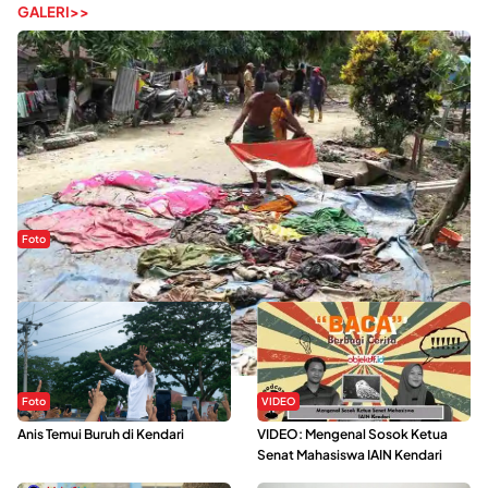
GALERI>>
Foto
Sejak Banjir Bandang, Warga Butuhkan Air Bersih
Foto
VIDEO
Anis Temui Buruh di Kendari
VIDEO: Mengenal Sosok Ketua
Senat Mahasiswa IAIN Kendari