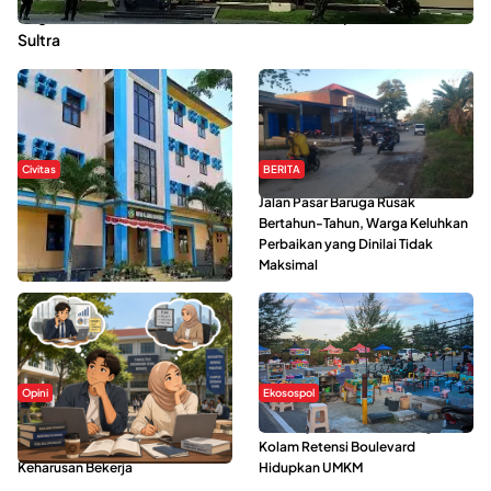
Dugaan Kekerasan Seksual di UIN Kendari Dilaporkan ke Polda
Sultra
Civitas
BERITA
Di Balik Kehidupan Ma’had Al-
Jalan Pasar Baruga Rusak
Jami’ah UIN Kendari : Mahasiswa
Bertahun-Tahun, Warga Keluhkan
Ceritakan Manfaat dan Tantangan
Perbaikan yang Dinilai Tidak
Maksimal
Opini
Ekosospol
Kerasnya Kehidupan Mahasiswa di
Ramainya Aktivitas Olahraga di
Tengah Gempuran Tugas dan
Kolam Retensi Boulevard
Keharusan Bekerja
Hidupkan UMKM