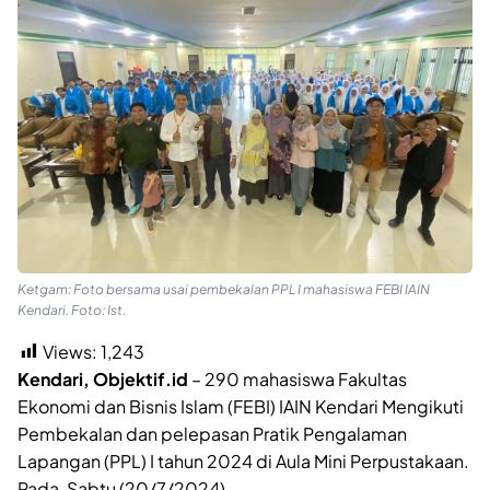
Ketgam: Foto bersama usai pembekalan PPL I mahasiswa FEBI IAIN
Kendari. Foto: Ist.
Views:
1,243
Kendari, Objektif.id
– 290 mahasiswa Fakultas
Ekonomi dan Bisnis Islam (FEBI) IAIN Kendari Mengikuti
Pembekalan dan pelepasan Pratik Pengalaman
Lapangan (PPL) I tahun 2024 di Aula Mini Perpustakaan.
Pada, Sabtu (20/7/2024).