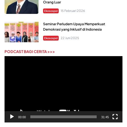
Orang Luar
15 Februari 2026
Ekosospol
Seminar Perludem Upaya Memperkuat
Demokrasi yang Inklusif di Indonesia
22 Juni 2025
Ekosospol
PODCAST BAGI CERITA >>>
Pemutar
Video
00:00
31:45