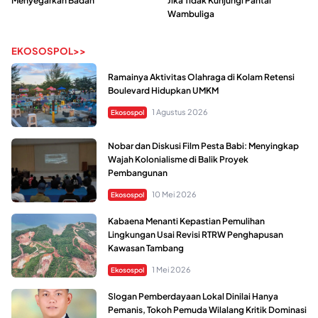
Menyegarkan Badan
Jika Tidak Kunjungi Pantai
Wambuliga
EKOSOSPOL>>
Ramainya Aktivitas Olahraga di Kolam Retensi
Boulevard Hidupkan UMKM
1 Agustus 2026
Ekosospol
Nobar dan Diskusi Film Pesta Babi: Menyingkap
Wajah Kolonialisme di Balik Proyek
Pembangunan
10 Mei 2026
Ekosospol
Kabaena Menanti Kepastian Pemulihan
Lingkungan Usai Revisi RTRW Penghapusan
Kawasan Tambang
1 Mei 2026
Ekosospol
Slogan Pemberdayaan Lokal Dinilai Hanya
Pemanis, Tokoh Pemuda Wilalang Kritik Dominasi