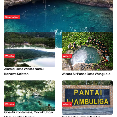
Sempatkan
Danau Rebi-Rebi, Pesona Alam Tersembunyi di Morowali
Wisata
Wisata
Menikmati Suasana Keindahan
Sering Menjadi Tempat Refreshing
Alam di Desa Wisata Namu
Mahasiswa KKN, Yuk Kunjungi
Konawe Selatan
Wisata Air Panas Desa Wungkolo
Wisata
Wisata
Goa Air Kontamale, Cocok Untuk
Berkunjung Ke Wakatobi, Nyesal