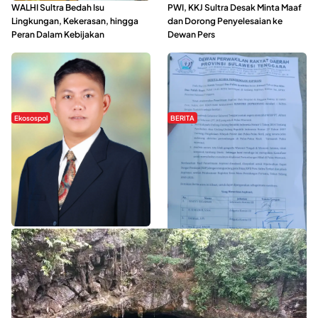
WALHI Sultra Bedah Isu
PWI, KKJ Sultra Desak Minta Maaf
Lingkungan, Kekerasan, hingga
dan Dorong Penyelesaian ke
Peran Dalam Kebijakan
Dewan Pers
Ekosospol
BERITA
Slogan Pemberdayaan Lokal
Hipmawani Bersama DPRD Sultra
Dinilai Hanya Pemanis, Tokoh
Sepakati RDP Perihal IUP
Pemuda Wilalang Kritik Dominasi
Pertambangan di Pulau Wawonii
Orang Luar
WISATA SULTRA >>