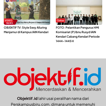
VIDEO
Civitas
OBJEKTIF TV: Style Sexy Alluring
FOTO: Pelantikan Pengurus HMI
Menjamur di Kampus IAIN Kendari
Komisariat (P) Ibnu Rusyd IAIN
Kendari Cabang Kendari Periode
1444-1445 H
Objektif.id
lahir usai peralihan nama dari
Perskampusbiru.com, dimana untuk memenuhi