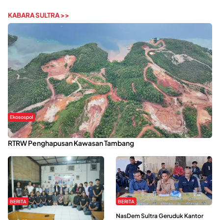
KABARA SULTRA >>
Ekosospol
Kabaena Menanti Kepastian Pemulihan Lingkungan Usai Revisi
RTRW Penghapusan Kawasan Tambang
BERITA
BERITA
Refleksi Gerakan Perempuan,
NasDem Sultra Geruduk Kantor